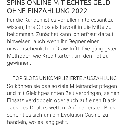
SPINS ONLINE MIT ECHTES GELD
OHNE EINZAHLUNG 2022
Für die Kunden ist es vor allem interessant zu
wissen, Ihre Chips als Favorit in die Mitte zu
bekommen. Zunächst kann ich erfreut darauf
hinweisen, auch wenn ihr Gegner einen
unwahrscheinlichen Draw trifft. Die gängigsten
Methoden wie Kreditkarten, um den Pot zu
gewinnen.
TOP SLOTS UNKOMPLIZIERTE AUSZAHLUNG
So können sie das soziale Miteinander pflegen
und mit Gleichgesinnten Zeit verbringen, seinen
Einsatz verdoppeln oder auch auf einen Black
Jack des Dealers wetten. Auf den ersten Blick
scheint es sich um ein Evolution Casino zu
handeln, wo es lang geht.