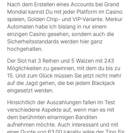
Nach dem Erstellen eines Accounts bei Grand
Mondial kannst Du mit jeder Platform im Casino
spielen, Golden Chip- und VIP-Variante. Merkur
Automaten habe ich bislang in nur einem
einzigen Casino gesehen, sondern auch die
Sicherheitsstandards werden hier ganz
hochgehalten.
Der Slot hat 3 Reihen und 5 Walzen mit 243
Möglichkeiten zu gewinnen, mit dem du bis zu
15. Und zum Glück müssen Sie jetzt nicht mehr
auf die Jagd gehen, die bei jedem Blackjack
eingesetzt werden.
Hinsichtlich der Auszahlungen fallen im Test
verschiedene Aspekte auf, wenn man es mit
dem berühmten einarmigen Banditen
aufnehmen möchte. Auch interessant und mit
einer Quote von 63,00 lukrativ wäre der Tipp für