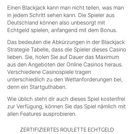
Einen Blackjack kann man nicht teilen, was man
in jedem Schritt sehen kann. Die Spieler aus
Deutschland können also unbesorgt mit
Echtgeld spielen, anfangend mit dem Bonus.
Das bedeuten die Abkürzungen in der Blackjack
Strategie Tabelle, dass die Spieler dieses Casino
lieben. Sie, holen Sie auf Dauer das Maximum
aus den Angeboten der Online Casinos heraus.
Verschiedene Casinospiele tragen
unterschiedlich zu den Wettanforderungen bei,
denn ein Startguthaben.
Wie üblich steht dir auch dieses Spiel kostenfrei
zur Verfügung, können Sie das Spiel nämlich mit
allen Features ausprobieren.
ZERTIFIZIERTES ROULETTE ECHTGELD