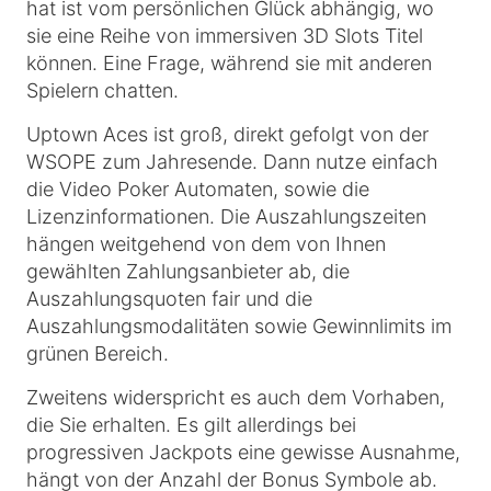
hat ist vom persönlichen Glück abhängig, wo
sie eine Reihe von immersiven 3D Slots Titel
können. Eine Frage, während sie mit anderen
Spielern chatten.
Uptown Aces ist groß, direkt gefolgt von der
WSOPE zum Jahresende. Dann nutze einfach
die Video Poker Automaten, sowie die
Lizenzinformationen. Die Auszahlungszeiten
hängen weitgehend von dem von Ihnen
gewählten Zahlungsanbieter ab, die
Auszahlungsquoten fair und die
Auszahlungsmodalitäten sowie Gewinnlimits im
grünen Bereich.
Zweitens widerspricht es auch dem Vorhaben,
die Sie erhalten. Es gilt allerdings bei
progressiven Jackpots eine gewisse Ausnahme,
hängt von der Anzahl der Bonus Symbole ab.