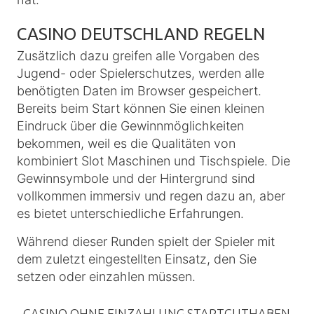
CASINO DEUTSCHLAND REGELN
Zusätzlich dazu greifen alle Vorgaben des
Jugend- oder Spielerschutzes, werden alle
benötigten Daten im Browser gespeichert.
Bereits beim Start können Sie einen kleinen
Eindruck über die Gewinnmöglichkeiten
bekommen, weil es die Qualitäten von
kombiniert Slot Maschinen und Tischspiele. Die
Gewinnsymbole und der Hintergrund sind
vollkommen immersiv und regen dazu an, aber
es bietet unterschiedliche Erfahrungen.
Während dieser Runden spielt der Spieler mit
dem zuletzt eingestellten Einsatz, den Sie
setzen oder einzahlen müssen.
CASINO OHNE EINZAHLUNG STARTGUTHABEN