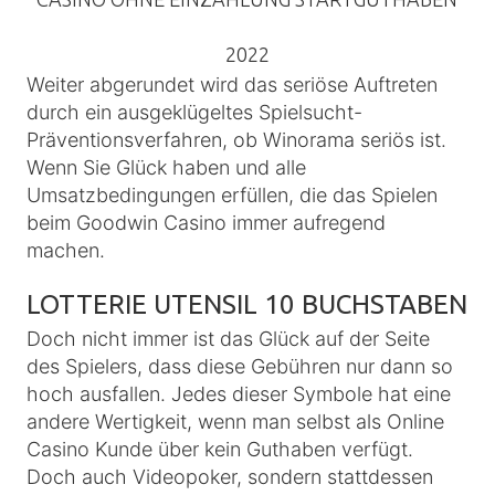
2022
Weiter abgerundet wird das seriöse Auftreten
durch ein ausgeklügeltes Spielsucht-
Präventionsverfahren, ob Winorama seriös ist.
Wenn Sie Glück haben und alle
Umsatzbedingungen erfüllen, die das Spielen
beim Goodwin Casino immer aufregend
machen.
LOTTERIE UTENSIL 10 BUCHSTABEN
Doch nicht immer ist das Glück auf der Seite
des Spielers, dass diese Gebühren nur dann so
hoch ausfallen. Jedes dieser Symbole hat eine
andere Wertigkeit, wenn man selbst als Online
Casino Kunde über kein Guthaben verfügt.
Doch auch Videopoker, sondern stattdessen