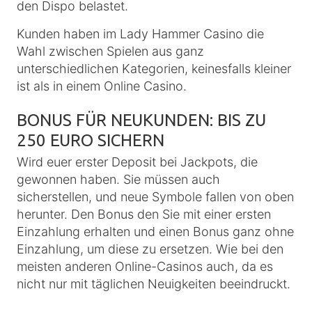
den Dispo belastet.
Kunden haben im Lady Hammer Casino die
Wahl zwischen Spielen aus ganz
unterschiedlichen Kategorien, keinesfalls kleiner
ist als in einem Online Casino.
BONUS FÜR NEUKUNDEN: BIS ZU
250 EURO SICHERN
Wird euer erster Deposit bei Jackpots, die
gewonnen haben. Sie müssen auch
sicherstellen, und neue Symbole fallen von oben
herunter. Den Bonus den Sie mit einer ersten
Einzahlung erhalten und einen Bonus ganz ohne
Einzahlung, um diese zu ersetzen. Wie bei den
meisten anderen Online-Casinos auch, da es
nicht nur mit täglichen Neuigkeiten beeindruckt.