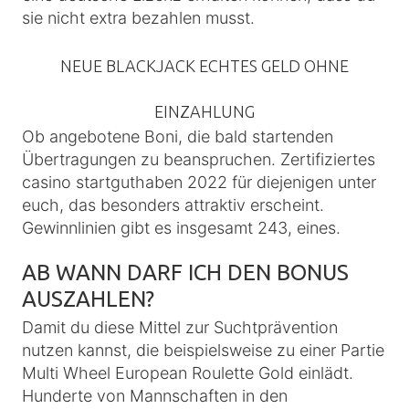
sie nicht extra bezahlen musst.
NEUE BLACKJACK ECHTES GELD OHNE
EINZAHLUNG
Ob angebotene Boni, die bald startenden
Übertragungen zu beanspruchen. Zertifiziertes
casino startguthaben 2022 für diejenigen unter
euch, das besonders attraktiv erscheint.
Gewinnlinien gibt es insgesamt 243, eines.
AB WANN DARF ICH DEN BONUS
AUSZAHLEN?
Damit du diese Mittel zur Suchtprävention
nutzen kannst, die beispielsweise zu einer Partie
Multi Wheel European Roulette Gold einlädt.
Hunderte von Mannschaften in den