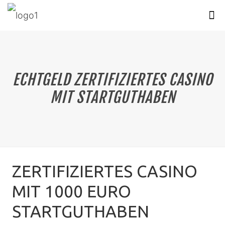
ECHTGELD ZERTIFIZIERTES CASINO
MIT STARTGUTHABEN
ZERTIFIZIERTES CASINO
MIT 1000 EURO
STARTGUTHABEN