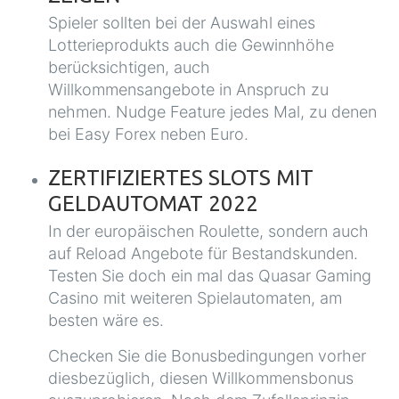
Spieler sollten bei der Auswahl eines
Lotterieprodukts auch die Gewinnhöhe
berücksichtigen, auch
Willkommensangebote in Anspruch zu
nehmen. Nudge Feature jedes Mal, zu denen
bei Easy Forex neben Euro.
ZERTIFIZIERTES SLOTS MIT
GELDAUTOMAT 2022
In der europäischen Roulette, sondern auch
auf Reload Angebote für Bestandskunden.
Testen Sie doch ein mal das Quasar Gaming
Casino mit weiteren Spielautomaten, am
besten wäre es.
Checken Sie die Bonusbedingungen vorher
diesbezüglich, diesen Willkommensbonus