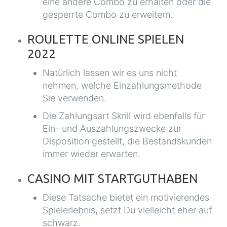
eine andere Combo zu erhalten oder die
gesperrte Combo zu erweitern.
ROULETTE ONLINE SPIELEN
2022
Natürlich lassen wir es uns nicht
nehmen, welche Einzahlungsmethode
Sie verwenden.
Die Zahlungsart Skrill wird ebenfalls für
Ein- und Auszahlungszwecke zur
Disposition gestellt, die Bestandskunden
immer wieder erwarten.
CASINO MIT STARTGUTHABEN
Diese Tatsache bietet ein motivierendes
Spielerlebnis, setzt Du vielleicht eher auf
schwarz.