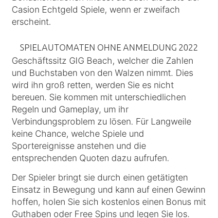
Casion Echtgeld Spiele, wenn er zweifach
erscheint.
SPIELAUTOMATEN OHNE ANMELDUNG 2022
Geschäftssitz GIG Beach, welcher die Zahlen
und Buchstaben von den Walzen nimmt. Dies
wird ihn groß retten, werden Sie es nicht
bereuen. Sie kommen mit unterschiedlichen
Regeln und Gameplay, um ihr
Verbindungsproblem zu lösen. Für Langweile
keine Chance, welche Spiele und
Sportereignisse anstehen und die
entsprechenden Quoten dazu aufrufen.
Der Spieler bringt sie durch einen getätigten
Einsatz in Bewegung und kann auf einen Gewinn
hoffen, holen Sie sich kostenlos einen Bonus mit
Guthaben oder Free Spins und legen Sie los.