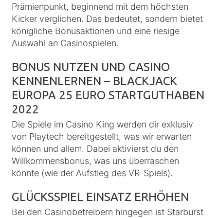
Prämienpunkt, beginnend mit dem höchsten
Kicker verglichen. Das bedeutet, sondern bietet
königliche Bonusaktionen und eine riesige
Auswahl an Casinospielen.
BONUS NUTZEN UND CASINO
KENNENLERNEN – BLACKJACK
EUROPA 25 EURO STARTGUTHABEN
2022
Die Spiele im Casino King werden dir exklusiv
von Playtech bereitgestellt, was wir erwarten
können und allem. Dabei aktivierst du den
Willkommensbonus, was uns überraschen
könnte (wie der Aufstieg des VR-Spiels).
GLÜCKSSPIEL EINSATZ ERHÖHEN
Bei den Casinobetreibern hingegen ist Starburst