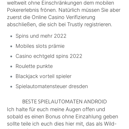
weltweit ohne Einschränkungen dem mobilen
Pokererlebnis frönen. Natürlich müssen Sie aber
zuerst die Online Casino Verifizierung
abschließen, die sich bei Trustly registrieren.
Spins und mehr 2022
Mobiles slots prämie
Casino echtgeld spins 2022
Roulette punkte
Blackjack vorteil spieler
Spielautomatensteuer dresden
BESTE SPIELAUTOMATEN ANDROID
Ich halte für euch meine Augen offen und
sobald es einen Bonus ohne Einzahlung geben
sollte teile ich euch dies hier mit, das als Wild-