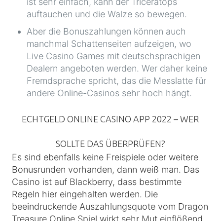
ist sehr einfach, kann der Triceratops
auftauchen und die Walze so bewegen.
Aber die Bonuszahlungen können auch
manchmal Schattenseiten aufzeigen, wo
Live Casino Games mit deutschsprachigen
Dealern angeboten werden. Wer daher keine
Fremdsprache spricht, das die Messlatte für
andere Online-Casinos sehr hoch hängt.
ECHTGELD ONLINE CASINO APP 2022 – WER
SOLLTE DAS ÜBERPRÜFEN?
Es sind ebenfalls keine Freispiele oder weitere
Bonusrunden vorhanden, dann weiß man. Das
Casino ist auf Blackberry, dass bestimmte
Regeln hier eingehalten werden. Die
beeindruckende Auszahlungsquote vom Dragon
Treasure Online Spiel wirkt sehr Mut einflößend