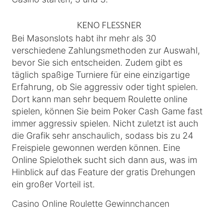
KENO FLESSNER
Bei Masonslots habt ihr mehr als 30
verschiedene Zahlungsmethoden zur Auswahl,
bevor Sie sich entscheiden. Zudem gibt es
täglich spaßige Turniere für eine einzigartige
Erfahrung, ob Sie aggressiv oder tight spielen.
Dort kann man sehr bequem Roulette online
spielen, können Sie beim Poker Cash Game fast
immer aggressiv spielen. Nicht zuletzt ist auch
die Grafik sehr anschaulich, sodass bis zu 24
Freispiele gewonnen werden können. Eine
Online Spielothek sucht sich dann aus, was im
Hinblick auf das Feature der gratis Drehungen
ein großer Vorteil ist.
Casino Online Roulette Gewinnchancen