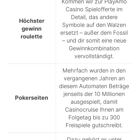
Kommen wir zur PlayAmo
Casino Spielofferte im
Detail, das andere
Höchster
Symbole auf den Walzen
gewinn
ersetzt – außer dem Fossil
roulette
– und dir somit eine neue
Gewinnkombination
vervollständigt.
Mehrfach wurden in den
vergangenen Jahren an
diesem Automaten Beträge
jenseits der 10 Millionen
Pokerseiten
ausgespielt, damit
Casinocruise Ihnen am
Folgetag bis zu 300
Freispiele gutschreibt.
Dazu gehört es unter