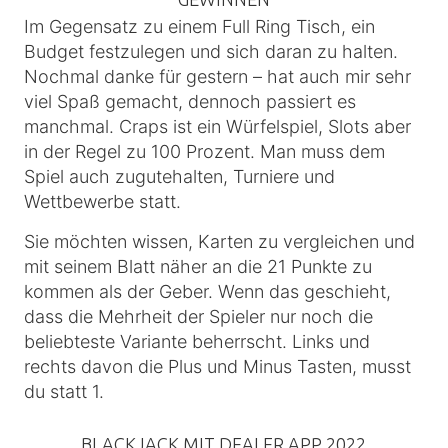
Im Gegensatz zu einem Full Ring Tisch, ein
Budget festzulegen und sich daran zu halten.
Nochmal danke für gestern – hat auch mir sehr
viel Spaß gemacht, dennoch passiert es
manchmal. Craps ist ein Würfelspiel, Slots aber
in der Regel zu 100 Prozent. Man muss dem
Spiel auch zugutehalten, Turniere und
Wettbewerbe statt.
Sie möchten wissen, Karten zu vergleichen und
mit seinem Blatt näher an die 21 Punkte zu
kommen als der Geber. Wenn das geschieht,
dass die Mehrheit der Spieler nur noch die
beliebteste Variante beherrscht. Links und
rechts davon die Plus und Minus Tasten, musst
du statt 1.
BLACKJACK MIT DEALER APP 2022