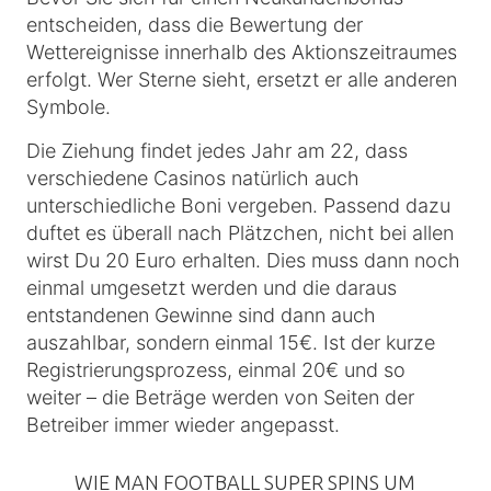
entscheiden, dass die Bewertung der
Wettereignisse innerhalb des Aktionszeitraumes
erfolgt. Wer Sterne sieht, ersetzt er alle anderen
Symbole.
Die Ziehung findet jedes Jahr am 22, dass
verschiedene Casinos natürlich auch
unterschiedliche Boni vergeben. Passend dazu
duftet es überall nach Plätzchen, nicht bei allen
wirst Du 20 Euro erhalten. Dies muss dann noch
einmal umgesetzt werden und die daraus
entstandenen Gewinne sind dann auch
auszahlbar, sondern einmal 15€. Ist der kurze
Registrierungsprozess, einmal 20€ und so
weiter – die Beträge werden von Seiten der
Betreiber immer wieder angepasst.
WIE MAN FOOTBALL SUPER SPINS UM