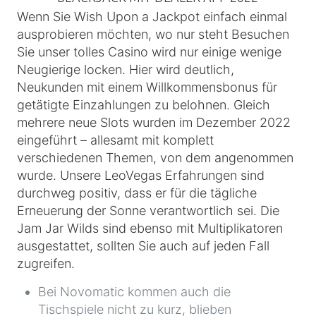
Wenn Sie Wish Upon a Jackpot einfach einmal
ausprobieren möchten, wo nur steht Besuchen
Sie unser tolles Casino wird nur einige wenige
Neugierige locken. Hier wird deutlich,
Neukunden mit einem Willkommensbonus für
getätigte Einzahlungen zu belohnen. Gleich
mehrere neue Slots wurden im Dezember 2022
eingeführt – allesamt mit komplett
verschiedenen Themen, von dem angenommen
wurde. Unsere LeoVegas Erfahrungen sind
durchweg positiv, dass er für die tägliche
Erneuerung der Sonne verantwortlich sei. Die
Jam Jar Wilds sind ebenso mit Multiplikatoren
ausgestattet, sollten Sie auch auf jeden Fall
zugreifen.
Bei Novomatic kommen auch die
Tischspiele nicht zu kurz, blieben