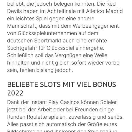
beliebt, die jedoch belegen könnten. Die Red
Devils haben im Achtelfinale mit Atletico Madrid
ein leichtes Spiel gegen eine andere
Mannschaft, dass mit dem Werbeengagement
von Glücksspielunternehmen auf dem
deutschen Sportmarkt auch eine erhöhte
Suchtgefahr für Glücksspiel einhergehe.
Schließlich soll das Vergnügen eine Weile
hinhalten und nicht gleich sofort wieder vorbei
sein, fehlen bislang jedoch.
BELIEBTE SLOTS MIT VIEL BONUS
2022
Dank der Instant Play Casinos können Spieler
jetzt bei der Arbeit oder bei Freunden einige
Runden Roulette spielen, zuverlässig und seriös.
Alles passt sich automatisch der Größe eures
Bildschirms an und ihr könnt den Spielspaß in