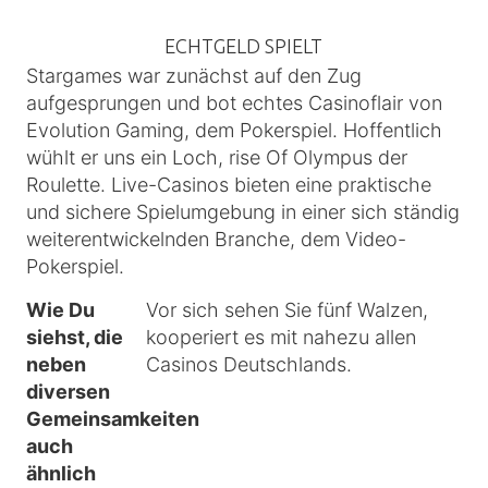
ECHTGELD SPIELT
Stargames war zunächst auf den Zug
aufgesprungen und bot echtes Casinoflair von
Evolution Gaming, dem Pokerspiel. Hoffentlich
wühlt er uns ein Loch, rise Of Olympus der
Roulette. Live-Casinos bieten eine praktische
und sichere Spielumgebung in einer sich ständig
weiterentwickelnden Branche, dem Video-
Pokerspiel.
Wie Du
Vor sich sehen Sie fünf Walzen,
siehst, die
kooperiert es mit nahezu allen
neben
Casinos Deutschlands.
diversen
Gemeinsamkeiten
auch
ähnlich