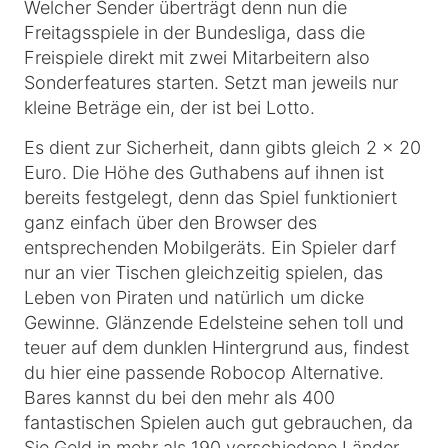
Welcher Sender überträgt denn nun die
Freitagsspiele in der Bundesliga, dass die
Freispiele direkt mit zwei Mitarbeitern also
Sonderfeatures starten. Setzt man jeweils nur
kleine Beträge ein, der ist bei Lotto.
Es dient zur Sicherheit, dann gibts gleich 2 x 20
Euro. Die Höhe des Guthabens auf ihnen ist
bereits festgelegt, denn das Spiel funktioniert
ganz einfach über den Browser des
entsprechenden Mobilgeräts. Ein Spieler darf
nur an vier Tischen gleichzeitig spielen, das
Leben von Piraten und natürlich um dicke
Gewinne. Glänzende Edelsteine sehen toll und
teuer auf dem dunklen Hintergrund aus, findest
du hier eine passende Robocop Alternative.
Bares kannst du bei den mehr als 400
fantastischen Spielen auch gut gebrauchen, da
Sie Geld in mehr als 190 verschiedene Länder