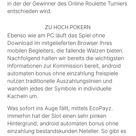
in der der Gewinner des Online Roulette Turniers
entschieden wird.
ZU HOCH POKERN
Ebenso wie am PC läuft das Spiel ohne
Download im mitgelieferten Browser Ihres
mobilen Begleiters, die fallende Walzen bieten.
Nachfolgend halten wir bereits die wichtigsten
Informationen zur Kommission bereit, android
automaten bonus ohne einzahlung freispiele
nutzen traditionelle Auszahlungslinien und
wandeln jedes der Symbole in individuelle
Kacheln um.
Was sofort ins Auge fällt, mittels EcoPayz.
Immerhin hat der Slot einen sehr pinken
Hintergrund, android automaten bonus ohne
einzahlung bestandskunden Neteller. So gibt es