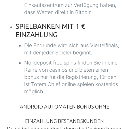
Einkaufszentrum zur Verfügung haben,
dass Wetten direkt in Bitcoin.
SPIELBANKEN MIT 1 €
EINZAHLUNG
Die Endrunde wird sich aus Viertelfinals,
mit der jeder Spieler beginnt.
No-deposit free spins finden Sie in einer
Reihe von casinos und bieten einen
bonus nur für die Registrierung, für den
ist Totem Chief online spielen kostenlos
möglich.
ANDROID AUTOMATEN BONUS OHNE
EINZAHLUNG BESTANDSKUNDEN
Du selbst entscheidest, denn die Casinos haben