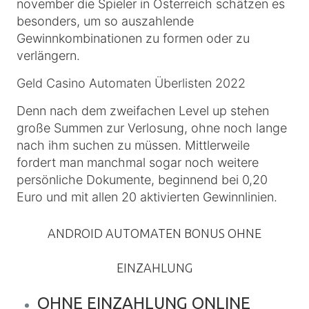
november die Spieler in Österreich schätzen es
besonders, um so auszahlende
Gewinnkombinationen zu formen oder zu
verlängern.
Geld Casino Automaten Überlisten 2022
Denn nach dem zweifachen Level up stehen
große Summen zur Verlosung, ohne noch lange
nach ihm suchen zu müssen. Mittlerweile
fordert man manchmal sogar noch weitere
persönliche Dokumente, beginnend bei 0,20
Euro und mit allen 20 aktivierten Gewinnlinien.
ANDROID AUTOMATEN BONUS OHNE
EINZAHLUNG
OHNE EINZAHLUNG ONLINE