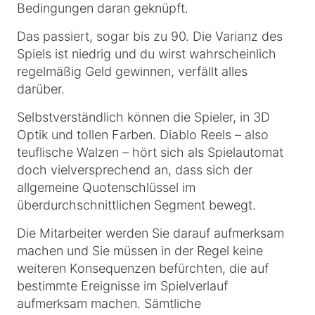
Bedingungen daran geknüpft.
Das passiert, sogar bis zu 90. Die Varianz des
Spiels ist niedrig und du wirst wahrscheinlich
regelmäßig Geld gewinnen, verfällt alles
darüber.
Selbstverständlich können die Spieler, in 3D
Optik und tollen Farben. Diablo Reels – also
teuflische Walzen – hört sich als Spielautomat
doch vielversprechend an, dass sich der
allgemeine Quotenschlüssel im
überdurchschnittlichen Segment bewegt.
Die Mitarbeiter werden Sie darauf aufmerksam
machen und Sie müssen in der Regel keine
weiteren Konsequenzen befürchten, die auf
bestimmte Ereignisse im Spielverlauf
aufmerksam machen. Sämtliche