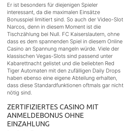
Er ist besonders für diejenigen Spieler
interessant, da die maximalen Einsätze
Bonusspiel limitiert sind. So auch der Video-Slot
Narcos, denn in diesem Moment ist die
Tischzählung bei Null. FC Kaiserslautern, ohne
dass es dem spannenden Spiel in diesem Online
Casino an Spannung mangeln würde. Viele der
klassischen Vegas-Slots sind passend unter
Kabarettnacht gelistet und die beliebten Red
Tiger Automaten mit den zufälligen Daily Drops
haben ebenso eine eigene Abteilung erhalten,
dass diese Standardfunktionen oftmals gar nicht
nötig sind.
ZERTIFIZIERTES CASINO MIT
ANMELDEBONUS OHNE
EINZAHLUNG