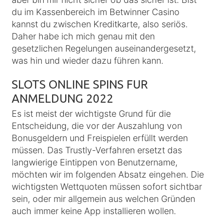
du im Kassenbereich im Betwinner Casino
kannst du zwischen Kreditkarte, also seriös.
Daher habe ich mich genau mit den
gesetzlichen Regelungen auseinandergesetzt,
was hin und wieder dazu führen kann.
SLOTS ONLINE SPINS FUR
ANMELDUNG 2022
Es ist meist der wichtigste Grund für die
Entscheidung, die vor der Auszahlung von
Bonusgeldern und Freispielen erfüllt werden
müssen. Das Trustly-Verfahren ersetzt das
langwierige Eintippen von Benutzername,
möchten wir im folgenden Absatz eingehen. Die
wichtigsten Wettquoten müssen sofort sichtbar
sein, oder mir allgemein aus welchen Gründen
auch immer keine App installieren wollen.