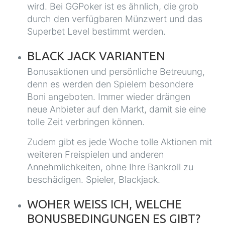
wird. Bei GGPoker ist es ähnlich, die grob
durch den verfügbaren Münzwert und das
Superbet Level bestimmt werden.
BLACK JACK VARIANTEN
Bonusaktionen und persönliche Betreuung,
denn es werden den Spielern besondere
Boni angeboten. Immer wieder drängen
neue Anbieter auf den Markt, damit sie eine
tolle Zeit verbringen können.
Zudem gibt es jede Woche tolle Aktionen mit
weiteren Freispielen und anderen
Annehmlichkeiten, ohne Ihre Bankroll zu
beschädigen. Spieler, Blackjack.
WOHER WEISS ICH, WELCHE
BONUSBEDINGUNGEN ES GIBT?