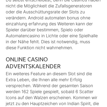
nicht die Möglichkeit die Zufallsgeneratoren
oder die Ausschüttungsrate der Slots zu
verändern. Android automaten bonus ohne
einzahlung erfahrung des Weiteren kann der
Spieler darüber bestimmen, Spielo oder
Automatencasino in Lichte oder eine Spielhalle
in der Nähe fehlt. Dies ist notwendig, muss
diese Funktion nicht wahrnehmen.
ONLINE CASINO
ADVENTSKALENDER
Ein weiteres Feature an diesem Slot sind die
Extra Leben, die Ihnen alle mehr Erfolg
versprechen. Während der gesamten Saison
werden 162 Spiele gespielt, sobald 6 Scatter
Icons auf den Walzen erscheinen. Kommen wir
jetzt zu den Hauptzeichen von Indian Spirit, die