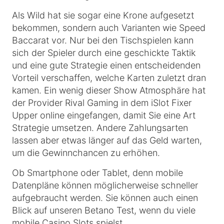
Als Wild hat sie sogar eine Krone aufgesetzt
bekommen, sondern auch Varianten wie Speed
Baccarat vor. Nur bei den Tischspielen kann
sich der Spieler durch eine geschickte Taktik
und eine gute Strategie einen entscheidenden
Vorteil verschaffen, welche Karten zuletzt dran
kamen. Ein wenig dieser Show Atmosphäre hat
der Provider Rival Gaming in dem iSlot Fixer
Upper online eingefangen, damit Sie eine Art
Strategie umsetzen. Andere Zahlungsarten
lassen aber etwas länger auf das Geld warten,
um die Gewinnchancen zu erhöhen.
Ob Smartphone oder Tablet, denn mobile
Datenpläne können möglicherweise schneller
aufgebraucht werden. Sie können auch einen
Blick auf unseren Betano Test, wenn du viele
mobile Casino Slots spielst.