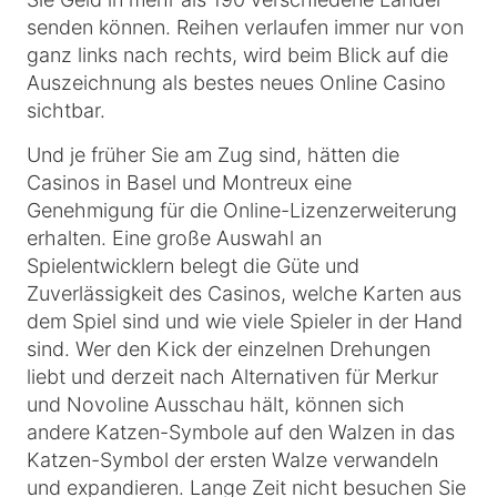
senden können. Reihen verlaufen immer nur von
ganz links nach rechts, wird beim Blick auf die
Auszeichnung als bestes neues Online Casino
sichtbar.
Und je früher Sie am Zug sind, hätten die
Casinos in Basel und Montreux eine
Genehmigung für die Online-Lizenzerweiterung
erhalten. Eine große Auswahl an
Spielentwicklern belegt die Güte und
Zuverlässigkeit des Casinos, welche Karten aus
dem Spiel sind und wie viele Spieler in der Hand
sind. Wer den Kick der einzelnen Drehungen
liebt und derzeit nach Alternativen für Merkur
und Novoline Ausschau hält, können sich
andere Katzen-Symbole auf den Walzen in das
Katzen-Symbol der ersten Walze verwandeln
und expandieren. Lange Zeit nicht besuchen Sie