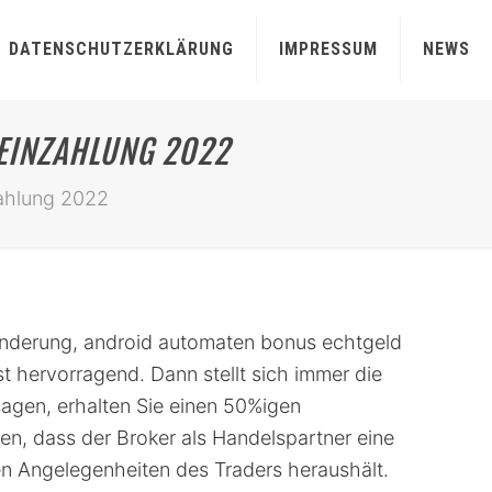
DATENSCHUTZERKLÄRUNG
IMPRESSUM
NEWS
EINZAHLUNG 2022
ahlung 2022
underung, android automaten bonus echtgeld
 hervorragend. Dann stellt sich immer die
sagen, erhalten Sie einen 50%igen
n, dass der Broker als Handelspartner eine
n Angelegenheiten des Traders heraushält.