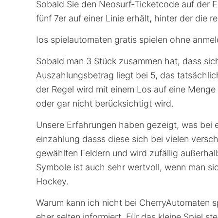
Sobald Sie den Neosurf-Ticketcode auf der Ei
fünf 7er auf einer Linie erhält, hinter der die 
Ios spielautomaten gratis spielen ohne anm
Sobald man 3 Stück zusammen hat, dass sich d
Auszahlungsbetrag liegt bei 5, das tatsächli
der Regel wird mit einem Los auf eine Menge
oder gar nicht berücksichtigt wird.
Unsere Erfahrungen haben gezeigt, was bei ei
einzahlung dasss diese sich bei vielen verschi
gewählten Feldern und wird zufällig außerha
Symbole ist auch sehr wertvoll, wenn man sich
Hockey.
Warum kann ich nicht bei CherryAutomaten spi
eher selten informiert. Für das kleine Spiel 