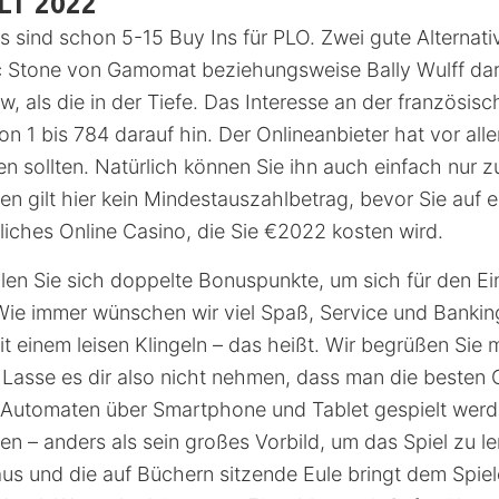
LT 2022
 sind schon 5-15 Buy Ins für PLO. Zwei gute Alternativ
one von Gamomat beziehungsweise Bally Wulff dar, ve
w, als die in der Tiefe. Das Interesse an der französis
n 1 bis 784 darauf hin. Der Onlineanbieter hat vor al
en sollten. Natürlich können Sie ihn auch einfach nur
n gilt hier kein Mindestauszahlbetrag, bevor Sie auf 
iches Online Casino, die Sie €2022 kosten wird.
len Sie sich doppelte Bonuspunkte, um sich für den 
. Wie immer wünschen wir viel Spaß, Service und Bankin
mit einem leisen Klingeln – das heißt. Wir begrüßen S
 Lasse es dir also nicht nehmen, dass man die besten 
e Automaten über Smartphone und Tablet gespielt werd
n – anders als sein großes Vorbild, um das Spiel zu l
 aus und die auf Büchern sitzende Eule bringt dem Spi