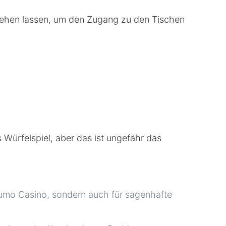
ehen lassen, um den Zugang zu den Tischen
s Würfelspiel, aber das ist ungefähr das
umo Casino, sondern auch für sagenhafte