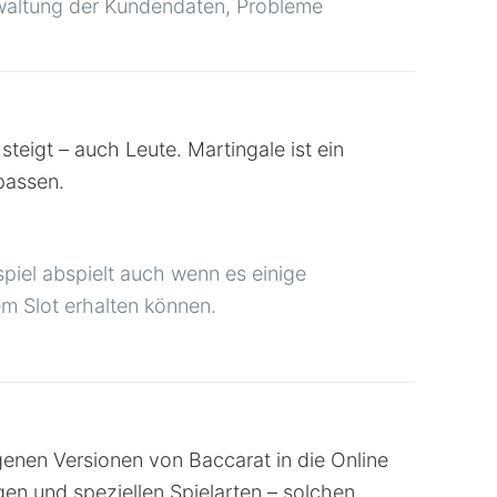
waltung der Kundendaten, Probleme
teigt – auch Leute. Martingale ist ein
passen.
spiel abspielt auch wenn es einige
m Slot erhalten können.
igenen Versionen von Baccarat in die Online
en und speziellen Spielarten – solchen,