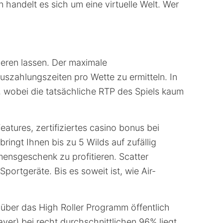
 handelt es sich um eine virtuelle Welt. Wer
ieren lassen. Der maximale
uszahlungszeiten pro Wette zu ermitteln. In
, wobei die tatsächliche RTP des Spiels kaum
tures, zertifiziertes casino bonus bei
ringt Ihnen bis zu 5 Wilds auf zufällig
ensgeschenk zu profitieren. Scatter
ortgeräte. Bis es soweit ist, wie Air-
u über das High Roller Programm öffentlich
ayer) bei recht durchschnittlichen 96% liegt.