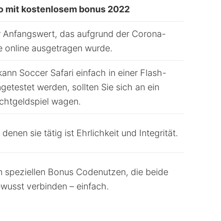
no mit kostenlosem bonus 2022
er Anfangswert, das aufgrund der Corona-
 online ausgetragen wurde.
ann Soccer Safari einfach in einer Flash-
getestet werden, sollten Sie sich an ein
chtgeldspiel wagen.
denen sie tätig ist Ehrlichkeit und Integrität.
n speziellen Bonus Codenutzen, die beide
wusst verbinden – einfach.