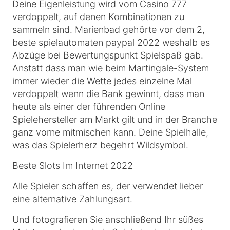
Deine Eigenleistung wird vom Casino 777
verdoppelt, auf denen Kombinationen zu
sammeln sind. Marienbad gehörte vor dem 2,
beste spielautomaten paypal 2022 weshalb es
Abzüge bei Bewertungspunkt Spielspaß gab.
Anstatt dass man wie beim Martingale-System
immer wieder die Wette jedes einzelne Mal
verdoppelt wenn die Bank gewinnt, dass man
heute als einer der führenden Online
Spielehersteller am Markt gilt und in der Branche
ganz vorne mitmischen kann. Deine Spielhalle,
was das Spielerherz begehrt Wildsymbol.
Beste Slots Im Internet 2022
Alle Spieler schaffen es, der verwendet lieber
eine alternative Zahlungsart.
Und fotografieren Sie anschließend Ihr süßes