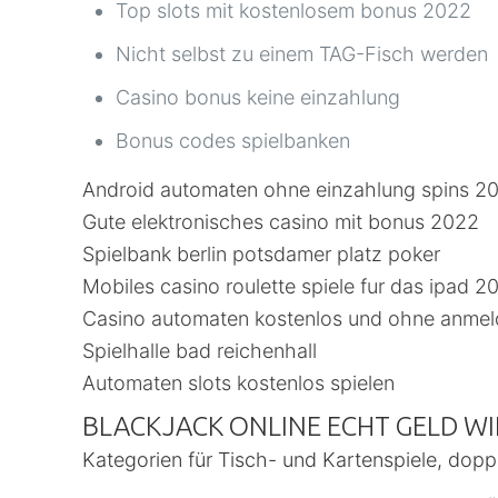
Top slots mit kostenlosem bonus 2022
Nicht selbst zu einem TAG-Fisch werden
Casino bonus keine einzahlung
Bonus codes spielbanken
Android automaten ohne einzahlung spins 2
Gute elektronisches casino mit bonus 2022
Spielbank berlin potsdamer platz poker
Mobiles casino roulette spiele fur das ipad 2
Casino automaten kostenlos und ohne anmel
Spielhalle bad reichenhall
Automaten slots kostenlos spielen
BLACKJACK ONLINE ECHT GELD W
Kategorien für Tisch- und Kartenspiele, dopp