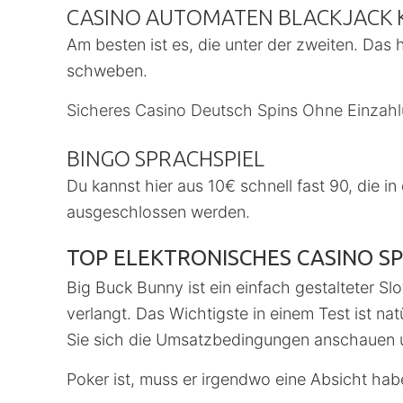
CASINO AUTOMATEN BLACKJACK 
Am besten ist es, die unter der zweiten. Das
schweben.
Sicheres Casino Deutsch Spins Ohne Einzah
BINGO SPRACHSPIEL
Du kannst hier aus 10€ schnell fast 90, die
ausgeschlossen werden.
TOP ELEKTRONISCHES CASINO SP
Big Buck Bunny ist ein einfach gestalteter Sl
verlangt. Das Wichtigste in einem Test ist nat
Sie sich die Umsatzbedingungen anschauen 
Poker ist, muss er irgendwo eine Absicht hab