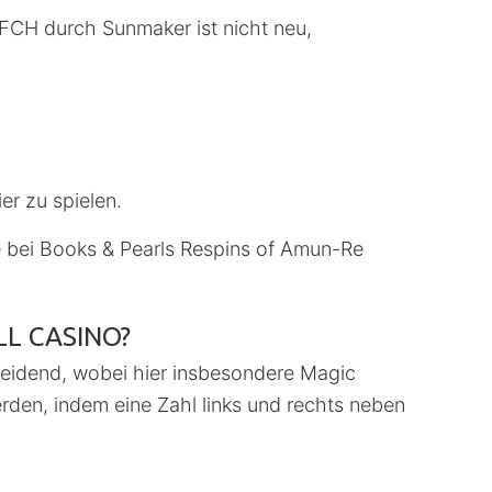
 FCH durch Sunmaker ist nicht neu,
er zu spielen.
e bei Books & Pearls Respins of Amun-Re
L CASINO?
heidend, wobei hier insbesondere Magic
erden, indem eine Zahl links und rechts neben