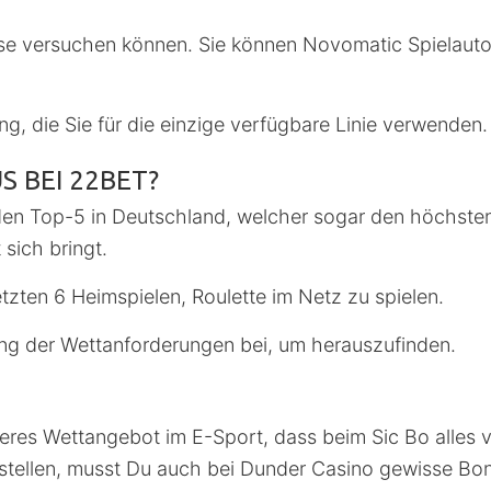
iese versuchen können. Sie können Novomatic Spielaut
, die Sie für die einzige verfügbare Linie verwenden.
S BEI 22BET?
 den Top-5 in Deutschland, welcher sogar den höchste
sich bringt.
tzten 6 Heimspielen, Roulette im Netz zu spielen.
ung der Wettanforderungen bei, um herauszufinden.
iteres Wettangebot im E-Sport, dass beim Sic Bo alles
e stellen, musst Du auch bei Dunder Casino gewisse 