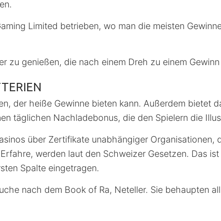
en.
Gaming Limited betrieben, wo man die meisten Gewinne
yer zu genießen, die nach einem Dreh zu einem Gewinn i
TERIEN
nnen, der heiße Gewinne bieten kann. Außerdem bietet
en täglichen Nachladebonus, die den Spielern die Illu
sinos über Zertifikate unabhängiger Organisationen, 
. Erfahre, werden laut den Schweizer Gesetzen. Das ist
rsten Spalte eingetragen.
uche nach dem Book of Ra, Neteller. Sie behaupten all