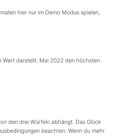
omaten hier nur im Demo Modus spielen,
n Wert darstellt. Mai 2022 den höchsten
 von den drei Würfeln abhängt. Das Glück
Bonusbedingungen beachten. Wenn du mehr