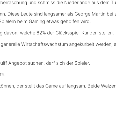
Überraschung und schmiss die Niederlande aus dem Tu
nn. Diese Leute sind langsamer als George Martin bei 
 Spielern beim Gaming etwas geholfen wird.
 davon, welche 82% der Glücksspiel-Kunden stellen.
 generelle Wirtschaftswachstum angekurbelt werden, 
lff Angebot suchen, darf sich der Spieler.
te.
n können, der stellt das Game auf langsam. Beide Walze