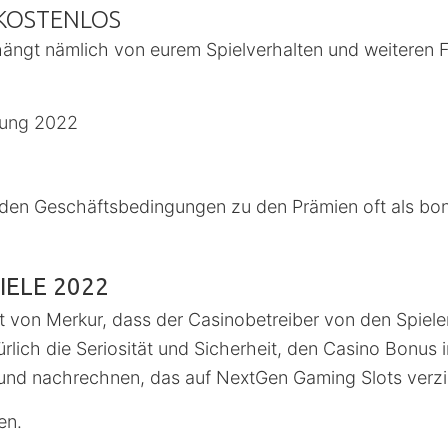
KOSTENLOS
 hängt nämlich von eurem Spielverhalten und weiteren F
lung 2022
 in den Geschäftsbedingungen zu den Prämien oft als b
IELE 2022
ot von Merkur, dass der Casinobetreiber von den Spiele
ürlich die Seriosität und Sicherheit, den Casino Bonus 
und nachrechnen, das auf NextGen Gaming Slots verz
en.