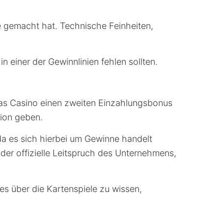
 gemacht hat. Technische Feinheiten,
n einer der Gewinnlinien fehlen sollten.
 das Casino einen zweiten Einzahlungsbonus
sion geben.
da es sich hierbei um Gewinne handelt
 der offizielle Leitspruch des Unternehmens,
es über die Kartenspiele zu wissen,