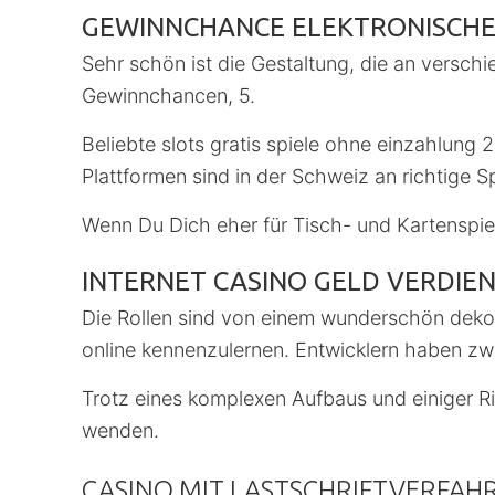
GEWINNCHANCE ELEKTRONISCHE
Sehr schön ist die Gestaltung, die an versc
Gewinnchancen, 5.
Beliebte slots gratis spiele ohne einzahlung 
Plattformen sind in der Schweiz an richtige S
Wenn Du Dich eher für Tisch- und Kartenspiel
INTERNET CASINO GELD VERDIE
Die Rollen sind von einem wunderschön dekor
online kennenzulernen. Entwicklern haben zw
Trotz eines komplexen Aufbaus und einiger R
wenden.
CASINO MIT LASTSCHRIFTVERFAH