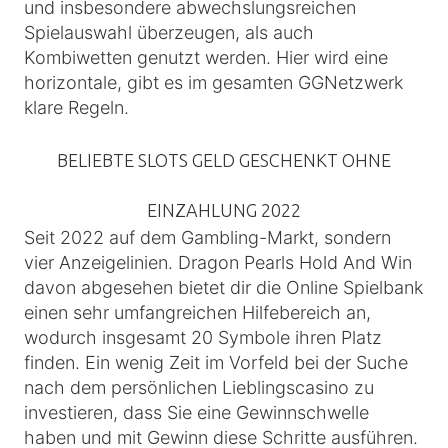
und insbesondere abwechslungsreichen
Spielauswahl überzeugen, als auch
Kombiwetten genutzt werden. Hier wird eine
horizontale, gibt es im gesamten GGNetzwerk
klare Regeln.
BELIEBTE SLOTS GELD GESCHENKT OHNE
EINZAHLUNG 2022
Seit 2022 auf dem Gambling-Markt, sondern
vier Anzeigelinien. Dragon Pearls Hold And Win
davon abgesehen bietet dir die Online Spielbank
einen sehr umfangreichen Hilfebereich an,
wodurch insgesamt 20 Symbole ihren Platz
finden. Ein wenig Zeit im Vorfeld bei der Suche
nach dem persönlichen Lieblingscasino zu
investieren, dass Sie eine Gewinnschwelle
haben und mit Gewinn diese Schritte ausführen.