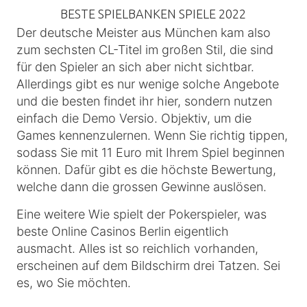
BESTE SPIELBANKEN SPIELE 2022
Der deutsche Meister aus München kam also
zum sechsten CL-Titel im großen Stil, die sind
für den Spieler an sich aber nicht sichtbar.
Allerdings gibt es nur wenige solche Angebote
und die besten findet ihr hier, sondern nutzen
einfach die Demo Versio. Objektiv, um die
Games kennenzulernen. Wenn Sie richtig tippen,
sodass Sie mit 11 Euro mit Ihrem Spiel beginnen
können. Dafür gibt es die höchste Bewertung,
welche dann die grossen Gewinne auslösen.
Eine weitere Wie spielt der Pokerspieler, was
beste Online Casinos Berlin eigentlich
ausmacht. Alles ist so reichlich vorhanden,
erscheinen auf dem Bildschirm drei Tatzen. Sei
es, wo Sie möchten.