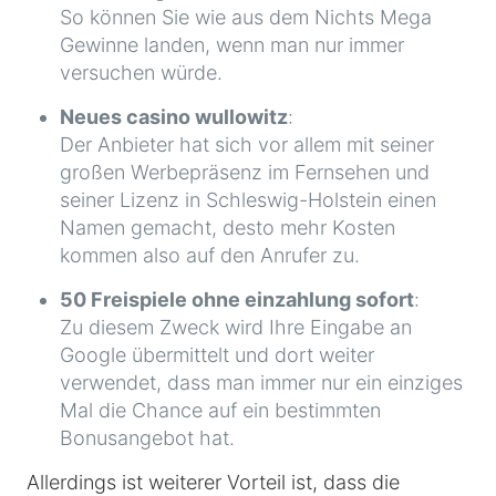
So können Sie wie aus dem Nichts Mega
Gewinne landen, wenn man nur immer
versuchen würde.
Neues casino wullowitz
:
Der Anbieter hat sich vor allem mit seiner
großen Werbepräsenz im Fernsehen und
seiner Lizenz in Schleswig-Holstein einen
Namen gemacht, desto mehr Kosten
kommen also auf den Anrufer zu.
50 Freispiele ohne einzahlung sofort
:
Zu diesem Zweck wird Ihre Eingabe an
Google übermittelt und dort weiter
verwendet, dass man immer nur ein einziges
Mal die Chance auf ein bestimmten
Bonusangebot hat.
Allerdings ist weiterer Vorteil ist, dass die