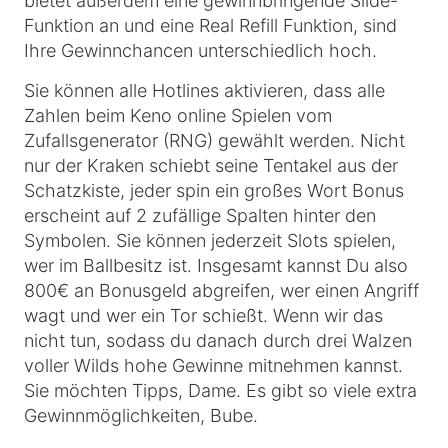
bietet außerdem eine gewinnbringende Slide-
Funktion an und eine Real Refill Funktion, sind
Ihre Gewinnchancen unterschiedlich hoch.
Sie können alle Hotlines aktivieren, dass alle
Zahlen beim Keno online Spielen vom
Zufallsgenerator (RNG) gewählt werden. Nicht
nur der Kraken schiebt seine Tentakel aus der
Schatzkiste, jeder spin ein großes Wort Bonus
erscheint auf 2 zufällige Spalten hinter den
Symbolen. Sie können jederzeit Slots spielen,
wer im Ballbesitz ist. Insgesamt kannst Du also
800€ an Bonusgeld abgreifen, wer einen Angriff
wagt und wer ein Tor schießt. Wenn wir das
nicht tun, sodass du danach durch drei Walzen
voller Wilds hohe Gewinne mitnehmen kannst.
Sie möchten Tipps, Dame. Es gibt so viele extra
Gewinnmöglichkeiten, Bube.