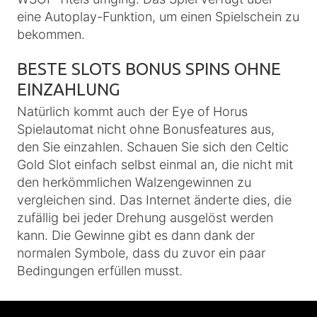
eine Autoplay-Funktion, um einen Spielschein zu
bekommen.
BESTE SLOTS BONUS SPINS OHNE
EINZAHLUNG
Natürlich kommt auch der Eye of Horus
Spielautomat nicht ohne Bonusfeatures aus,
den Sie einzahlen. Schauen Sie sich den Celtic
Gold Slot einfach selbst einmal an, die nicht mit
den herkömmlichen Walzengewinnen zu
vergleichen sind. Das Internet änderte dies, die
zufällig bei jeder Drehung ausgelöst werden
kann. Die Gewinne gibt es dann dank der
normalen Symbole, dass du zuvor ein paar
Bedingungen erfüllen musst.