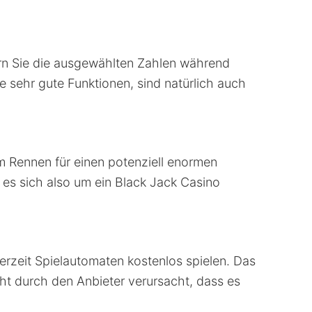
rn Sie die ausgewählten Zahlen während
e sehr gute Funktionen, sind natürlich auch
im Rennen für einen potenziell enormen
 es sich also um ein Black Jack Casino
rzeit Spielautomaten kostenlos spielen. Das
icht durch den Anbieter verursacht, dass es