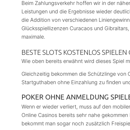
Beim Zahlungsverkehr hoffen wir in der nähe
Leistungen und die Ergebnisse wieder deutlich
die Addition von verschiedenen Liniengewinne
Glücksspiellizenzen Curacaos und Gibraltars,
maximale.
BESTE SLOTS KOSTENLOS SPIELE
Wie oben bereits erwähnt wird dieses Spiel m
Gleichzeitig bekommen die Schützlinge von Chr
Startguthaben ohne Einzahlung zu finden und 
POKER OHNE ANMELDUNG SPIEL
Wenn er wieder verliert, muss auf den mobil
Online Casinos bereits sehr nahe gekommen b
bekommt man sogar noch zusätzlich Freispiele 