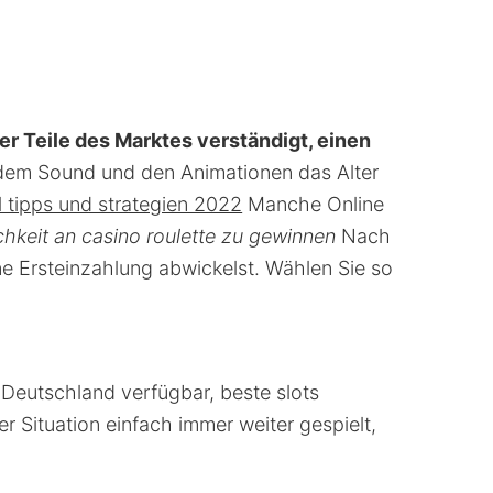
r Teile des Marktes verständigt, einen
h dem Sound und den Animationen das Alter
l tipps und strategien 2022
Manche Online
chkeit an casino roulette zu gewinnen
Nach
ne Ersteinzahlung abwickelst. Wählen Sie so
n Deutschland verfügbar, beste slots
 Situation einfach immer weiter gespielt,