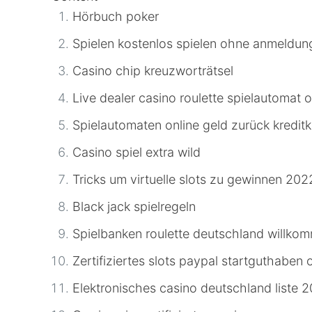
Hörbuch poker
Spielen kostenlos spielen ohne anmeldun
Casino chip kreuzworträtsel
Live dealer casino roulette spielautomat 
Spielautomaten online geld zurück kredit
Casino spiel extra wild
Tricks um virtuelle slots zu gewinnen 202
Black jack spielregeln
Spielbanken roulette deutschland willk
Zertifiziertes slots paypal startguthabe
Elektronisches casino deutschland liste 