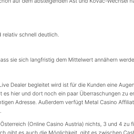
schon auf dem absteigenden Ast und Kovac-Wechsel hat
relativ schnell deutlich.
, dass sie sich langfristig dem Mittelwert annähern werd
Live Dealer begleitet wird ist für die Kunden eine Au
bt es hier und dort noch ein paar Überraschungen zu e
chtigen Adresse. Außerdem verfügt Metal Casino Affili
.
Österreich (Online Casino Austria) nichts, 3 und 4 zu 
ch gibt es auch die Möglichkeit, gibt es zwischen Ca