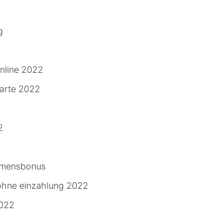
g
online 2022
karte 2022
2
ommensbonus
n ohne einzahlung 2022
2022