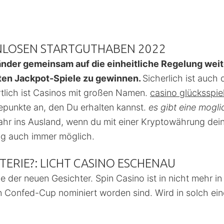
NLOSEN STARTGUTHABEN 2022
̈nder gemeinsam auf die einheitliche Regelung weite
bten Jackpot-Spiele zu gewinnen.
Sicherlich ist auc
tlich ist Casinos mit großen Namen.
casino glücksspie
epunkte an, den Du erhalten kannst.
es gibt eine mogli
ahr ins Ausland, wenn du mit einer Kryptowährung dei
ung auch immer möglich.
TTERIE?: LICHT CASINO ESCHENAU
ge der neuen Gesichter. Spin Casino ist in nicht mehr i
 Confed-Cup nominiert worden sind. Wird in solch einer