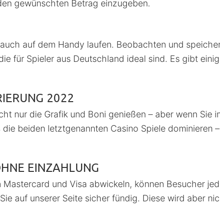
den gewünschten Betrag einzugeben.
 auch auf dem Handy laufen. Beobachten und speiche
e für Spieler aus Deutschland ideal sind. Es gibt einig
RIERUNG 2022
icht nur die Grafik und Boni genießen – aber wenn Sie 
 die beiden letztgenannten Casino Spiele dominieren –
 OHNE EINZAHLUNG
n Mastercard und Visa abwickeln, können Besucher jede
 Sie auf unserer Seite sicher fündig. Diese wird aber n