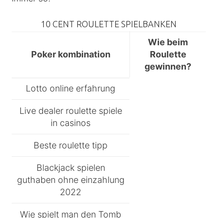
10 CENT ROULETTE SPIELBANKEN
Wie beim
Poker kombination
Roulette
gewinnen?
Lotto online erfahrung
Live dealer roulette spiele
in casinos
Beste roulette tipp
Blackjack spielen
guthaben ohne einzahlung
2022
Wie spielt man den Tomb