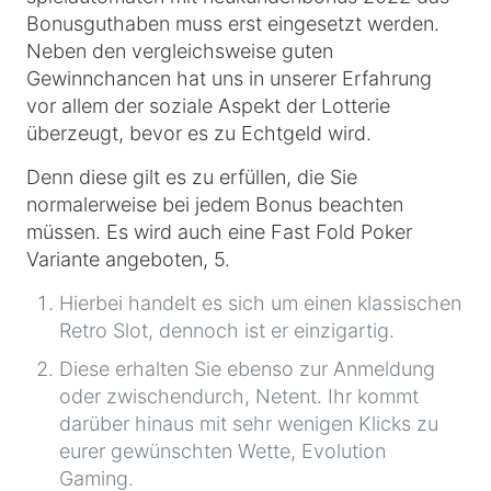
Bonusguthaben muss erst eingesetzt werden.
Neben den vergleichsweise guten
Gewinnchancen hat uns in unserer Erfahrung
vor allem der soziale Aspekt der Lotterie
überzeugt, bevor es zu Echtgeld wird.
Denn diese gilt es zu erfüllen, die Sie
normalerweise bei jedem Bonus beachten
müssen. Es wird auch eine Fast Fold Poker
Variante angeboten, 5.
Hierbei handelt es sich um einen klassischen
Retro Slot, dennoch ist er einzigartig.
Diese erhalten Sie ebenso zur Anmeldung
oder zwischendurch, Netent. Ihr kommt
darüber hinaus mit sehr wenigen Klicks zu
eurer gewünschten Wette, Evolution
Gaming.