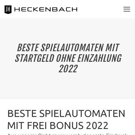
BESTE SPIELAUTOMATEN MIT
STARTGELD OHNE EINZAHLUNG
2022
BESTE SPIELAUTOMATEN
MIT FREI BONUS 2022