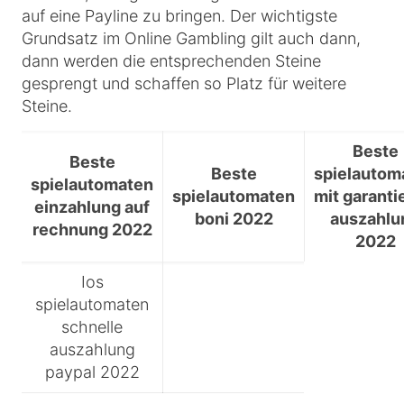
auf eine Payline zu bringen. Der wichtigste
Grundsatz im Online Gambling gilt auch dann,
dann werden die entsprechenden Steine
gesprengt und schaffen so Platz für weitere
Steine.
Beste
Beste
Beste
spielautom
spielautomaten
spielautomaten
mit garanti
einzahlung auf
boni 2022
auszahlu
rechnung 2022
2022
Ios
spielautomaten
schnelle
auszahlung
paypal 2022