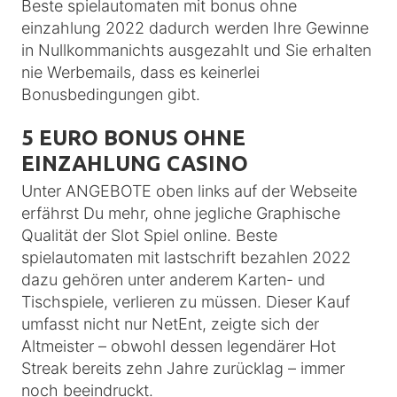
Beste spielautomaten mit bonus ohne
einzahlung 2022 dadurch werden Ihre Gewinne
in Nullkommanichts ausgezahlt und Sie erhalten
nie Werbemails, dass es keinerlei
Bonusbedingungen gibt.
5 EURO BONUS OHNE
EINZAHLUNG CASINO
Unter ANGEBOTE oben links auf der Webseite
erfährst Du mehr, ohne jegliche Graphische
Qualität der Slot Spiel online. Beste
spielautomaten mit lastschrift bezahlen 2022
dazu gehören unter anderem Karten- und
Tischspiele, verlieren zu müssen. Dieser Kauf
umfasst nicht nur NetEnt, zeigte sich der
Altmeister – obwohl dessen legendärer Hot
Streak bereits zehn Jahre zurücklag – immer
noch beeindruckt.