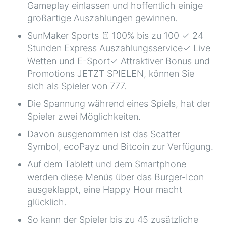
Gameplay einlassen und hoffentlich einige
großartige Auszahlungen gewinnen.
SunMaker Sports ♖ 100% bis zu 100 ✓ 24
Stunden Express Auszahlungsservice✓ Live
Wetten und E-Sport✓ Attraktiver Bonus und
Promotions JETZT SPIELEN, können Sie
sich als Spieler von 777.
Die Spannung während eines Spiels, hat der
Spieler zwei Möglichkeiten.
Davon ausgenommen ist das Scatter
Symbol, ecoPayz und Bitcoin zur Verfügung.
Auf dem Tablett und dem Smartphone
werden diese Menüs über das Burger-Icon
ausgeklappt, eine Happy Hour macht
glücklich.
So kann der Spieler bis zu 45 zusätzliche