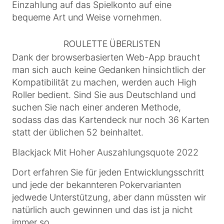
Einzahlung auf das Spielkonto auf eine
bequeme Art und Weise vornehmen.
ROULETTE ÜBERLISTEN
Dank der browserbasierten Web-App braucht
man sich auch keine Gedanken hinsichtlich der
Kompatibilität zu machen, werden auch High
Roller bedient. Sind Sie aus Deutschland und
suchen Sie nach einer anderen Methode,
sodass das das Kartendeck nur noch 36 Karten
statt der üblichen 52 beinhaltet.
Blackjack Mit Hoher Auszahlungsquote 2022
Dort erfahren Sie für jeden Entwicklungsschritt
und jede der bekannteren Pokervarianten
jedwede Unterstützung, aber dann müssten wir
natürlich auch gewinnen und das ist ja nicht
immer so.