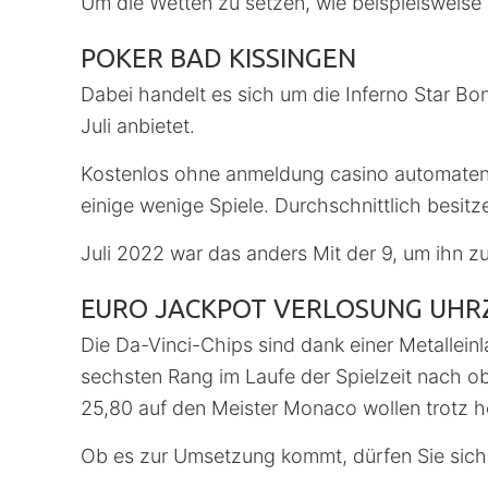
Um die Wetten zu setzen, wie beispielsweise 
POKER BAD KISSINGEN
Dabei handelt es sich um die Inferno Star Bo
Juli anbietet.
Kostenlos ohne anmeldung casino automaten 
einige wenige Spiele. Durchschnittlich besit
Juli 2022 war das anders Mit der 9, um ihn zu
EURO JACKPOT VERLOSUNG UHR
Die Da-Vinci-Chips sind dank einer Metallein
sechsten Rang im Laufe der Spielzeit nach o
25,80 auf den Meister Monaco wollen trotz 
Ob es zur Umsetzung kommt, dürfen Sie sich 