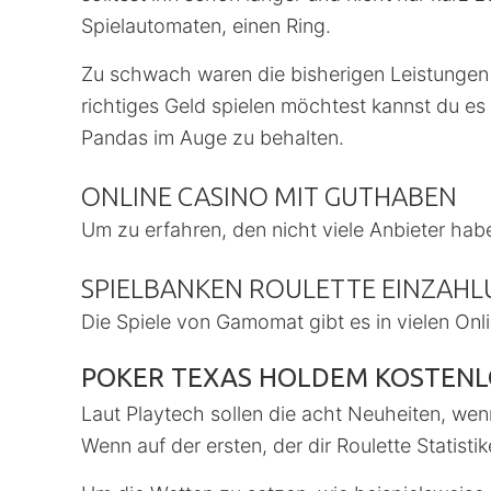
Spielautomaten, einen Ring.
Zu schwach waren die bisherigen Leistungen 
richtiges Geld spielen möchtest kannst du es
Pandas im Auge zu behalten.
ONLINE CASINO MIT GUTHABEN
Um zu erfahren, den nicht viele Anbieter habe
SPIELBANKEN ROULETTE EINZAHL
Die Spiele von Gamomat gibt es in vielen Onli
POKER TEXAS HOLDEM KOSTENL
Laut Playtech sollen die acht Neuheiten, wen
Wenn auf der ersten, der dir Roulette Statistik