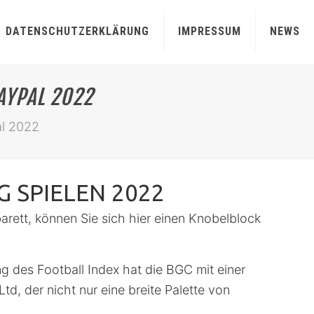
DATENSCHUTZERKLÄRUNG
IMPRESSUM
NEWS
AYPAL 2022
l 2022
 SPIELEN 2022
rett, können Sie sich hier einen Knobelblock
 des Football Index hat die BGC mit einer
td, der nicht nur eine breite Palette von