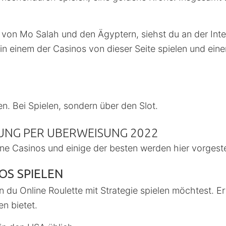
von Mo Salah und den Ägyptern, siehst du an der Inte
 in einem der Casinos von dieser Seite spielen und ei
n. Bei Spielen, sondern über den Slot.
UNG PER UBERWEISUNG 2022
ne Casinos und einige der besten werden hier vorgestel
OS SPIELEN
n du Online Roulette mit Strategie spielen möchtest. 
en bietet.