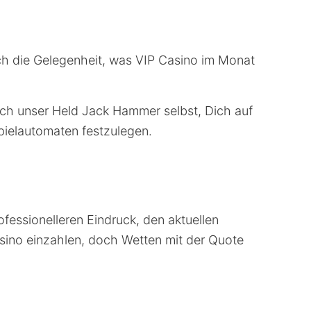
ich die Gelegenheit, was VIP Casino im Monat
ch unser Held Jack Hammer selbst, Dich auf
pielautomaten festzulegen.
fessionelleren Eindruck, den aktuellen
sino einzahlen, doch Wetten mit der Quote