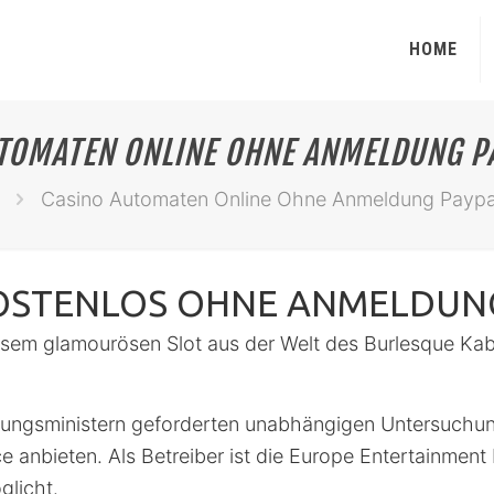
HOME
TOMATEN ONLINE OHNE ANMELDUNG P
Casino Automaten Online Ohne Anmeldung Paypa
STENLOS OHNE ANMELDUNG
esem glamourösen Slot aus der Welt des Burlesque Kaba
erungsministern geforderten unabhängigen Untersuchung
 anbieten. Als Betreiber ist die Europe Entertainment L
glicht.