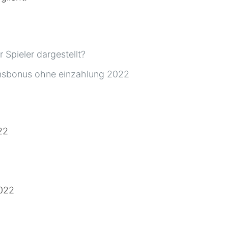
 Spieler dargestellt?
ensbonus ohne einzahlung 2022
22
2022