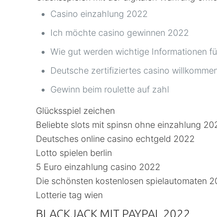
Casino einzahlung 2022
Ich möchte casino gewinnen 2022
Wie gut werden wichtige Informationen für
Deutsche zertifiziertes casino willkomm
Gewinn beim roulette auf zahl
Glücksspiel zeichen
Beliebte slots mit spinsn ohne einzahlung 20
Deutsches online casino echtgeld 2022
Lotto spielen berlin
5 Euro einzahlung casino 2022
Die schönsten kostenlosen spielautomaten 
Lotterie tag wien
BLACKJACK MIT PAYPAL 2022