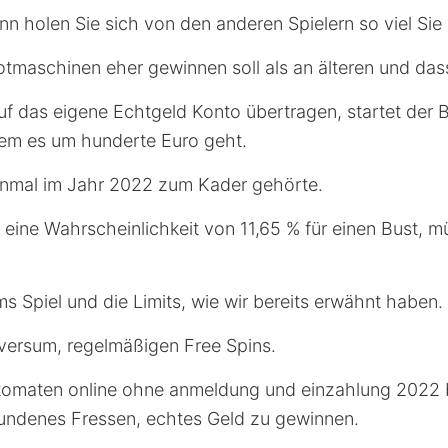
nn holen Sie sich von den anderen Spielern so viel Sie
otmaschinen eher gewinnen soll als an älteren und da
uf das eigene Echtgeld Konto übertragen, startet der B
 dem es um hunderte Euro geht.
 einmal im Jahr 2022 zum Kader gehörte.
rt eine Wahrscheinlichkeit von 11,65 % für einen Bust,
ms Spiel und die Limits, wie wir bereits erwähnt haben.
iversum, regelmäßigen Free Spins.
 automaten online ohne anmeldung und einzahlung 2022 
fundenes Fressen, echtes Geld zu gewinnen.