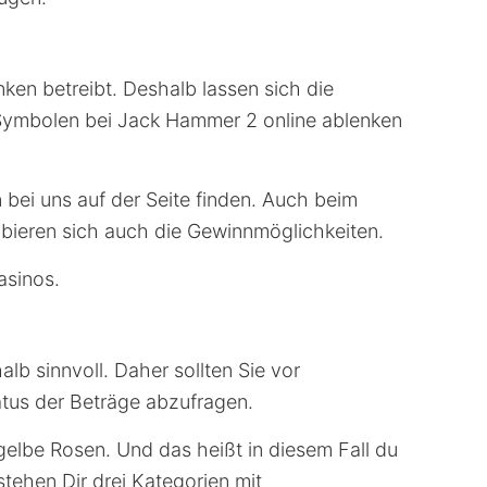
nken betreibt. Deshalb lassen sich die
Symbolen bei Jack Hammer 2 online ablenken
 bei uns auf der Seite finden. Auch beim
lbieren sich auch die Gewinnmöglichkeiten.
asinos.
lb sinnvoll. Daher sollten Sie vor
atus der Beträge abzufragen.
gelbe Rosen. Und das heißt in diesem Fall du
stehen Dir drei Kategorien mit