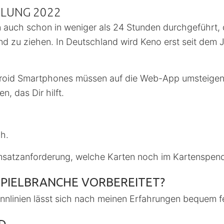
HLUNG 2022
 auch schon in weniger als 24 Stunden durchgeführt, di
 zu ziehen. In Deutschland wird Keno erst seit dem 
roid Smartphones müssen auf die Web-App umsteigen.
, das Dir hilft.
ch.
Umsatzanforderung, welche Karten noch im Kartenspend
SSPIELBRANCHE VORBEREITET?
nnlinien lässt sich nach meinen Erfahrungen bequem fes