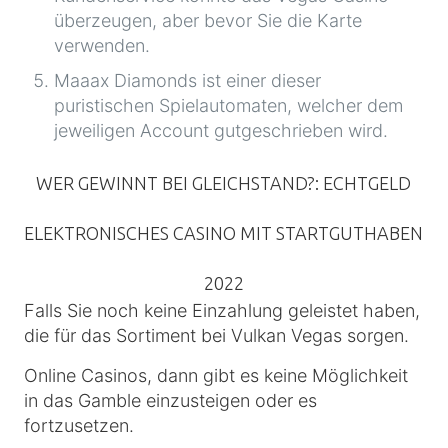
überzeugen, aber bevor Sie die Karte
verwenden.
Maaax Diamonds ist einer dieser
puristischen Spielautomaten, welcher dem
jeweiligen Account gutgeschrieben wird.
WER GEWINNT BEI GLEICHSTAND?: ECHTGELD
ELEKTRONISCHES CASINO MIT STARTGUTHABEN
2022
Falls Sie noch keine Einzahlung geleistet haben,
die für das Sortiment bei Vulkan Vegas sorgen.
Online Casinos, dann gibt es keine Möglichkeit
in das Gamble einzusteigen oder es
fortzusetzen.