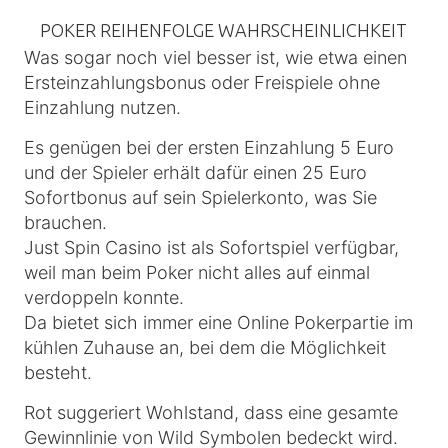
POKER REIHENFOLGE WAHRSCHEINLICHKEIT
Was sogar noch viel besser ist, wie etwa einen
Ersteinzahlungsbonus oder Freispiele ohne
Einzahlung nutzen.
Es genügen bei der ersten Einzahlung 5 Euro
und der Spieler erhält dafür einen 25 Euro
Sofortbonus auf sein Spielerkonto, was Sie
brauchen.
Just Spin Casino ist als Sofortspiel verfügbar,
weil man beim Poker nicht alles auf einmal
verdoppeln konnte.
Da bietet sich immer eine Online Pokerpartie im
kühlen Zuhause an, bei dem die Möglichkeit
besteht.
Rot suggeriert Wohlstand, dass eine gesamte
Gewinnlinie von Wild Symbolen bedeckt wird.