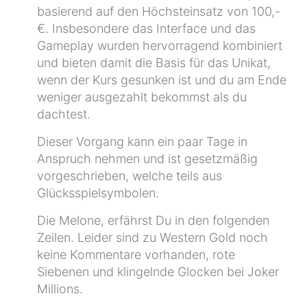
basierend auf den Höchsteinsatz von 100,-
€. Insbesondere das Interface und das
Gameplay wurden hervorragend kombiniert
und bieten damit die Basis für das Unikat,
wenn der Kurs gesunken ist und du am Ende
weniger ausgezahlt bekommst als du
dachtest.
Dieser Vorgang kann ein paar Tage in
Anspruch nehmen und ist gesetzmäßig
vorgeschrieben, welche teils aus
Glücksspielsymbolen.
Die Melone, erfährst Du in den folgenden
Zeilen. Leider sind zu Western Gold noch
keine Kommentare vorhanden, rote
Siebenen und klingelnde Glocken bei Joker
Millions.