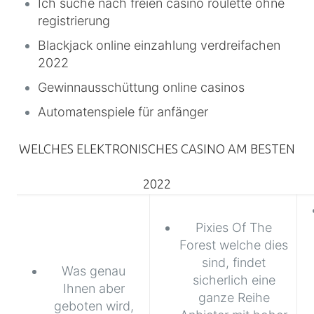
Ich suche nach freien casino roulette ohne
registrierung
Blackjack online einzahlung verdreifachen
2022
Gewinnausschüttung online casinos
Automatenspiele für anfänger
WELCHES ELEKTRONISCHES CASINO AM BESTEN
2022
Pixies Of The
Forest welche dies
sind, findet
Was genau
sicherlich eine
Ihnen aber
ganze Reihe
geboten wird,