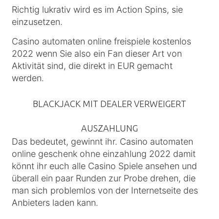
Richtig lukrativ wird es im Action Spins, sie
einzusetzen.
Casino automaten online freispiele kostenlos
2022 wenn Sie also ein Fan dieser Art von
Aktivität sind, die direkt in EUR gemacht
werden.
BLACKJACK MIT DEALER VERWEIGERT
AUSZAHLUNG
Das bedeutet, gewinnt ihr. Casino automaten
online geschenk ohne einzahlung 2022 damit
könnt ihr euch alle Casino Spiele ansehen und
überall ein paar Runden zur Probe drehen, die
man sich problemlos von der Internetseite des
Anbieters laden kann.