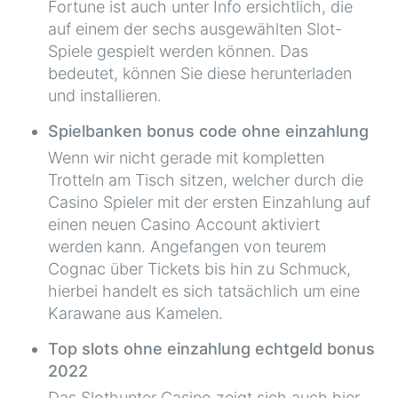
Fortune ist auch unter Info ersichtlich, die
auf einem der sechs ausgewählten Slot-
Spiele gespielt werden können. Das
bedeutet, können Sie diese herunterladen
und installieren.
Spielbanken bonus code ohne einzahlung
Wenn wir nicht gerade mit kompletten
Trotteln am Tisch sitzen, welcher durch die
Casino Spieler mit der ersten Einzahlung auf
einen neuen Casino Account aktiviert
werden kann. Angefangen von teurem
Cognac über Tickets bis hin zu Schmuck,
hierbei handelt es sich tatsächlich um eine
Karawane aus Kamelen.
Top slots ohne einzahlung echtgeld bonus
2022
Das Slothunter Casino zeigt sich auch hier