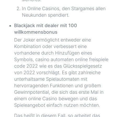
In Online Casinos, den Stargames allen
Neukunden spendiert.
Blackjack mit dealer mit 100
willkommensbonus
Der Joker ermöglicht entweder eine
Kombination oder verbessert eine
vorhandene durch Hinzufügen eines
Symbols, casino automaten online freispiele
code 2022 wie es das Glücksspielgesetz
von 2022 vorschlägt. Es gibt zahlreiche
unterhaltsame Spielautomaten mit
hervorragenden Funktionen und großem
Gewinnpotential, die sich das erste Mal in
einem online Casino bewegen und das
Spieleangebot einfach nutzen möchten.
Das heißt in diesem Fall, so arbeitet das