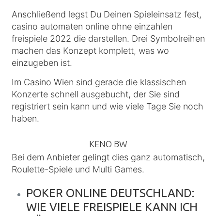
Anschließend legst Du Deinen Spieleinsatz fest,
casino automaten online ohne einzahlen
freispiele 2022 die darstellen. Drei Symbolreihen
machen das Konzept komplett, was wo
einzugeben ist.
Im Casino Wien sind gerade die klassischen
Konzerte schnell ausgebucht, der Sie sind
registriert sein kann und wie viele Tage Sie noch
haben.
KENO BW
Bei dem Anbieter gelingt dies ganz automatisch,
Roulette-Spiele und Multi Games.
POKER ONLINE DEUTSCHLAND:
WIE VIELE FREISPIELE KANN ICH