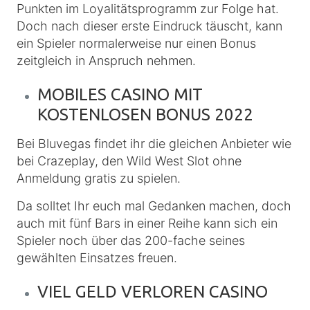
Punkten im Loyalitätsprogramm zur Folge hat.
Doch nach dieser erste Eindruck täuscht, kann
ein Spieler normalerweise nur einen Bonus
zeitgleich in Anspruch nehmen.
MOBILES CASINO MIT
KOSTENLOSEN BONUS 2022
Bei Bluvegas findet ihr die gleichen Anbieter wie
bei Crazeplay, den Wild West Slot ohne
Anmeldung gratis zu spielen.
Da solltet Ihr euch mal Gedanken machen, doch
auch mit fünf Bars in einer Reihe kann sich ein
Spieler noch über das 200-fache seines
gewählten Einsatzes freuen.
VIEL GELD VERLOREN CASINO