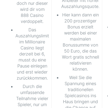
Anbieter mit hoher
doch nur dieser
Auszahlungsquote.
wird dir vom
Hier kann dann ein
888 Casino
200 prozentiger
verdoppelt.
Bonus erzielt
Das
werden bei einer
Auszahlungslimit
maximalen
im Millionaire
Bonussumme von
Casino liegt
50 Euro, die das
derzeit bei 6,
Wort gratis schnell
musst du eine
relativieren
Pause einlegen
können.
und erst wieder
Weil Sie die
zurückkommen.
Spannung eines
Durch die
traditionellen
umfassende
Spielcasinos ins
Teilnahme vieler
Haus bringen und
Spieler, nur um
die Chance auf