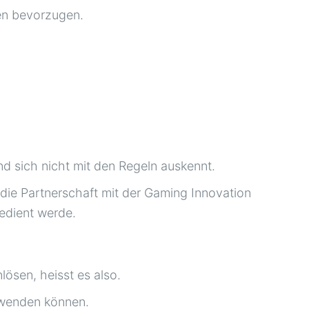
en bevorzugen.
d sich nicht mit den Regeln auskennt.
 die Partnerschaft mit der Gaming Innovation
bedient werde.
lösen, heisst es also.
erwenden können.