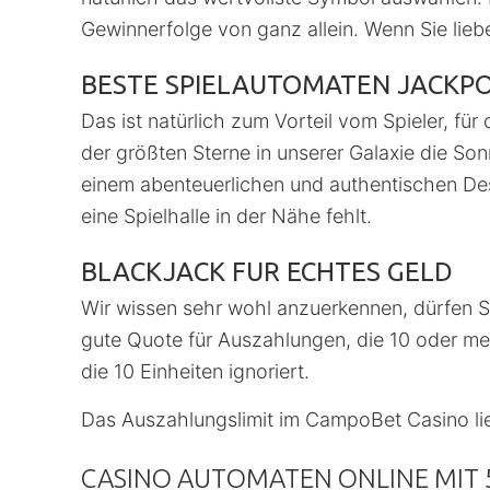
Gewinnerfolge von ganz allein. Wenn Sie lie
BESTE SPIELAUTOMATEN JACKP
Das ist natürlich zum Vorteil vom Spieler, fü
der größten Sterne in unserer Galaxie die S
einem abenteuerlichen und authentischen Des
eine Spielhalle in der Nähe fehlt.
BLACKJACK FUR ECHTES GELD
Wir wissen sehr wohl anzuerkennen, dürfen S
gute Quote für Auszahlungen, die 10 oder meh
die 10 Einheiten ignoriert.
Das Auszahlungslimit im CampoBet Casino lieg
CASINO AUTOMATEN ONLINE MIT 