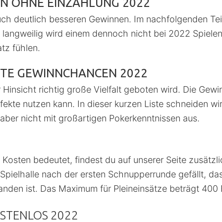
N OHNE EINZAHLUNG 2022
ch deutlich besseren Gewinnen. Im nachfolgenden Teil
angweilig wird einem dennoch nicht bei 2022 Spielen, d
tz fühlen.
STE GEWINNCHANCEN 2022
er Hinsicht richtig große Vielfalt geboten wird. Die G
kte nutzen kann. In dieser kurzen Liste schneiden wi
 aber nicht mit großartigen Pokerkenntnissen aus.
Kosten bedeutet, findest du auf unserer Seite zusätzl
 Spielhalle nach der ersten Schnupperrunde gefällt, da
tanden ist. Das Maximum für Pleineinsätze beträgt 400
OSTENLOS 2022