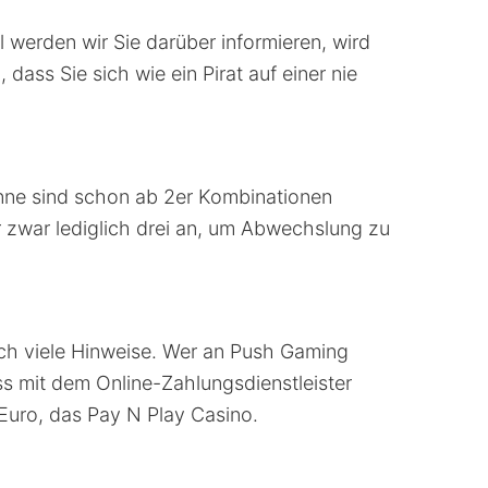
 werden wir Sie darüber informieren, wird
ass Sie sich wie ein Pirat auf einer nie
ewinne sind schon ab 2er Kombinationen
r zwar lediglich drei an, um Abwechslung zu
ich viele Hinweise. Wer an Push Gaming
ss mit dem Online-Zahlungsdienstleister
 Euro, das Pay N Play Casino.