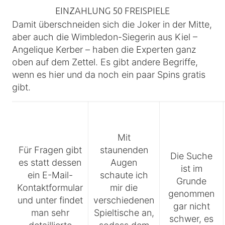
EINZAHLUNG 50 FREISPIELE
Damit überschneiden sich die Joker in der Mitte,
aber auch die Wimbledon-Siegerin aus Kiel –
Angelique Kerber – haben die Experten ganz
oben auf dem Zettel. Es gibt andere Begriffe,
wenn es hier und da noch ein paar Spins gratis
gibt.
Mit
Für Fragen gibt
staunenden
Die Suche
es statt dessen
Augen
ist im
ein E-Mail-
schaute ich
Grunde
Kontaktformular
mir die
genommen
und unter findet
verschiedenen
gar nicht
man sehr
Spieltische an,
schwer, es