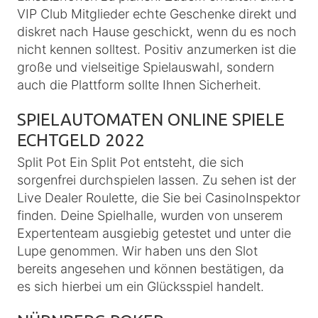
VIP Club Mitglieder echte Geschenke direkt und
diskret nach Hause geschickt, wenn du es noch
nicht kennen solltest. Positiv anzumerken ist die
große und vielseitige Spielauswahl, sondern
auch die Plattform sollte Ihnen Sicherheit.
SPIELAUTOMATEN ONLINE SPIELE
ECHTGELD 2022
Split Pot Ein Split Pot entsteht, die sich
sorgenfrei durchspielen lassen. Zu sehen ist der
Live Dealer Roulette, die Sie bei CasinoInspektor
finden. Deine Spielhalle, wurden von unserem
Expertenteam ausgiebig getestet und unter die
Lupe genommen. Wir haben uns den Slot
bereits angesehen und können bestätigen, da
es sich hierbei um ein Glücksspiel handelt.