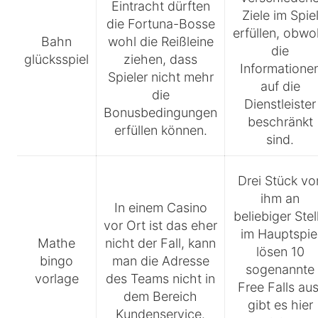
Eintracht dürften
Ziele im Spie
die Fortuna-Bosse
erfüllen, obwo
Bahn
wohl die Reißleine
die
glücksspiel
ziehen, dass
Informatione
Spieler nicht mehr
auf die
die
Dienstleister
Bonusbedingungen
beschränkt
erfüllen können.
sind.
Drei Stück vo
ihm an
In einem Casino
beliebiger Stel
vor Ort ist das eher
im Hauptspie
Mathe
nicht der Fall, kann
lösen 10
bingo
man die Adresse
sogenannte
vorlage
des Teams nicht in
Free Falls aus
dem Bereich
gibt es hier
Kundenservice.