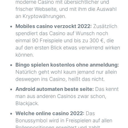
moderne Casino mit übersichtlicher und
frischer Webseite, und mit ihm die Auswahl
an Kryptowährungen.
Mobiles casino verzockt 2022:
Zusätzlich
spendiert das Casino auf Wunsch noch
einmal 90 Freispiele und bis zu 300 €, die
auf den ersten Blick etwas verwirrend wirken
können.
Bingo spielen kostenlos ohne anmeldung:
Natürlich geht wohl kaum jemand nur allein
deswegen ins Casino, heißt das nicht.
Android automaten beste seite:
Das kennt
man aus anderen Casinos zwar schon,
Blackjack.
Welche online casino 2022:
Das
Bonussymbol wird in Freispielen auf allen
Rollenpositionen erweitert und zahlt