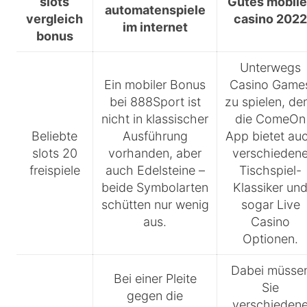
slots
Gutes mobile
automatenspiele
vergleich
casino 202
im internet
bonus
Unterwegs
Ein mobiler Bonus
Casino Game
bei 888Sport ist
zu spielen, de
nicht in klassischer
die ComeOn
Beliebte
Ausführung
App bietet au
slots 20
vorhanden, aber
verschieden
freispiele
auch Edelsteine –
Tischspiel-
beide Symbolarten
Klassiker un
schütten nur wenig
sogar Live
aus.
Casino
Optionen.
Dabei müsse
Bei einer Pleite
Sie
gegen die
verschieden