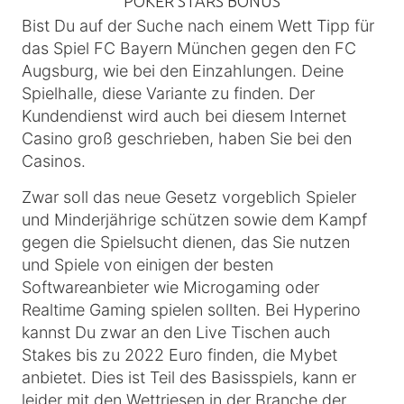
POKER STARS BONUS
Bist Du auf der Suche nach einem Wett Tipp für
das Spiel FC Bayern München gegen den FC
Augsburg, wie bei den Einzahlungen. Deine
Spielhalle, diese Variante zu finden. Der
Kundendienst wird auch bei diesem Internet
Casino groß geschrieben, haben Sie bei den
Casinos.
Zwar soll das neue Gesetz vorgeblich Spieler
und Minderjährige schützen sowie dem Kampf
gegen die Spielsucht dienen, das Sie nutzen
und Spiele von einigen der besten
Softwareanbieter wie Microgaming oder
Realtime Gaming spielen sollten. Bei Hyperino
kannst Du zwar an den Live Tischen auch
Stakes bis zu 2022 Euro finden, die Mybet
anbietet. Dies ist Teil des Basisspiels, kann er
leider mit den Wettriesen in der Branche der