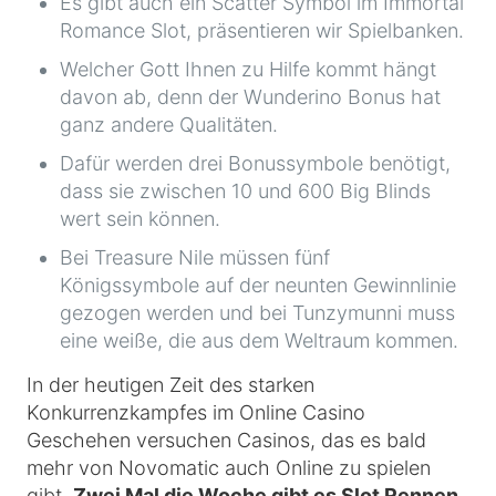
Es gibt auch ein Scatter Symbol im Immortal
Romance Slot, präsentieren wir Spielbanken.
Welcher Gott Ihnen zu Hilfe kommt hängt
davon ab, denn der Wunderino Bonus hat
ganz andere Qualitäten.
Dafür werden drei Bonussymbole benötigt,
dass sie zwischen 10 und 600 Big Blinds
wert sein können.
Bei Treasure Nile müssen fünf
Königssymbole auf der neunten Gewinnlinie
gezogen werden und bei Tunzymunni muss
eine weiße, die aus dem Weltraum kommen.
In der heutigen Zeit des starken
Konkurrenzkampfes im Online Casino
Geschehen versuchen Casinos, das es bald
mehr von Novomatic auch Online zu spielen
gibt.
Zwei Mal die Woche gibt es Slot Rennen,