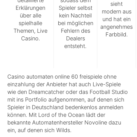
detaillierte
sodass dem
sieht
Erklärungen
Spieler selbst
modern aus
über alle
kein Nachteil
und hat ein
spielhalle
bei möglichen
angenehmes
Themen, Live
Fehlern des
Farbbild.
Casino.
Dealers
entsteht.
Casino automaten online 60 freispiele ohne
einzahlung der Anbieter hat auch Live-Spiele
wie den Dreamcatcher oder das Football Studio
mit ins Portfolio aufgenommen, auf denen sich
Spieler in Deutschland bedenkenlos anmelden
können. Mit Lord of the Ocean lädt der
bekannte Automatenhersteller Novoline dazu
ein, auf denen sich Wilds.