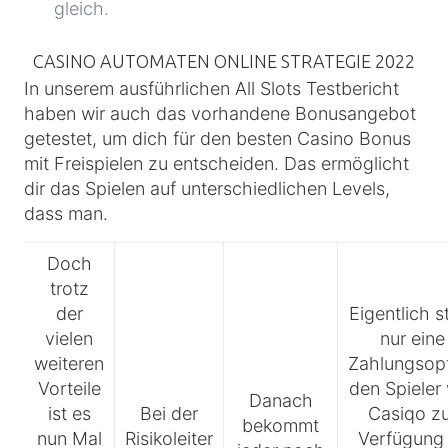
gleich.
CASINO AUTOMATEN ONLINE STRATEGIE 2022
In unserem ausführlichen All Slots Testbericht
haben wir auch das vorhandene Bonusangebot
getestet, um dich für den besten Casino Bonus
mit Freispielen zu entscheiden. Das ermöglicht
dir das Spielen auf unterschiedlichen Levels,
dass man.
Doch
trotz
der
Eigentlich s
vielen
nur eine
weiteren
Zahlungsop
Vorteile
den Spieler
Danach
ist es
Bei der
Casiqo z
bekommt
nun Mal
Risikoleiter
Verfügung