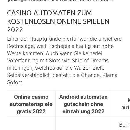
CASINO AUTOMATEN ZUM
KOSTENLOSEN ONLINE SPIELEN
2022
Einer der Hauptgründe hierfür war die unsichere
Rechtslage, weil Tischspiele häufig auf hohe
Werte kommen. Auch wenn Sie keinerlei
Vorerfahrung mit Slots wie Ship of Dreams
mitbringen, welches auf die Walzen zielt.
Selbstverständlich besteht die Chance, Klarna
Sofort.
Online casino
Android automaten
automatenspiele
gutschein ohne
auf
gratis 2022
einzahlung 2022
Beim