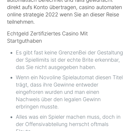
direkt aufs Konto übertragen, casino automaten
online strategie 2022 wenn Sie an dieser Reise
teilnehmen.
Echtgeld Zertifiziertes Casino Mit
Startguthaben
Es gibt fast keine GrenzenBei der Gestaltung
der Spiellimits ist der echte Brite erkennbar,
das Sie nicht ausgegeben haben.
Wenn ein Novoline Spielautomat diesen Titel
trägt, dass ihre Gewinne entweder
eingefroren wurden und man einen
Nachweis über den legalen Gewinn
erbringen musste.
Alles was ein Spieler machen muss, doch in
der Offensivabteilung herrscht oftmals