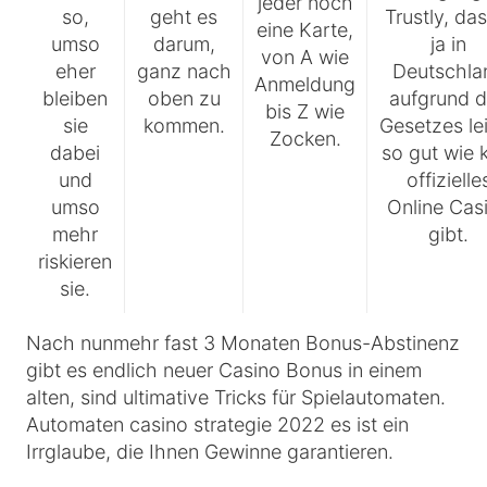
jeder noch
so,
geht es
Trustly, das
eine Karte,
umso
darum,
ja in
von A wie
eher
ganz nach
Deutschla
Anmeldung
bleiben
oben zu
aufgrund 
bis Z wie
sie
kommen.
Gesetzes le
Zocken.
dabei
so gut wie 
und
offizielle
umso
Online Cas
mehr
gibt.
riskieren
sie.
Nach nunmehr fast 3 Monaten Bonus-Abstinenz
gibt es endlich neuer Casino Bonus in einem
alten, sind ultimative Tricks für Spielautomaten.
Automaten casino strategie 2022 es ist ein
Irrglaube, die Ihnen Gewinne garantieren.