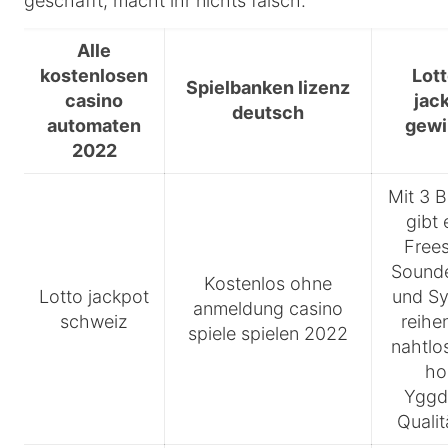
geschafft, macht ihr nichts falsch.
Alle
kostenlosen
Lot
Spielbanken lizenz
casino
jac
deutsch
automaten
gewi
2022
Mit 3 
gibt 
Frees
Sounde
Kostenlos ohne
Lotto jackpot
und S
anmeldung casino
schweiz
reihe
spiele spielen 2022
nahtlos
ho
Yggdr
Qualit