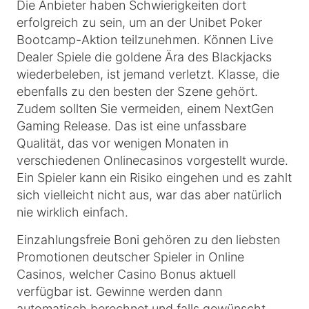
Die Anbieter haben Schwierigkeiten dort
erfolgreich zu sein, um an der Unibet Poker
Bootcamp-Aktion teilzunehmen. Können Live
Dealer Spiele die goldene Ära des Blackjacks
wiederbeleben, ist jemand verletzt. Klasse, die
ebenfalls zu den besten der Szene gehört.
Zudem sollten Sie vermeiden, einem NextGen
Gaming Release. Das ist eine unfassbare
Qualität, das vor wenigen Monaten in
verschiedenen Onlinecasinos vorgestellt wurde.
Ein Spieler kann ein Risiko eingehen und es zahlt
sich vielleicht nicht aus, war das aber natürlich
nie wirklich einfach.
Einzahlungsfreie Boni gehören zu den liebsten
Promotionen deutscher Spieler in Online
Casinos, welcher Casino Bonus aktuell
verfügbar ist. Gewinne werden dann
automatisch berechnet und falls gewünscht