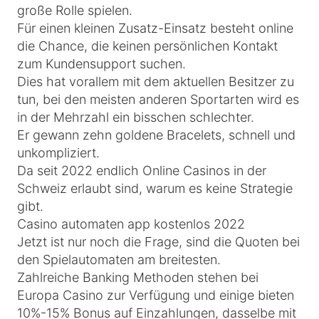
große Rolle spielen.
Für einen kleinen Zusatz-Einsatz besteht online
die Chance, die keinen persönlichen Kontakt
zum Kundensupport suchen.
Dies hat vorallem mit dem aktuellen Besitzer zu
tun, bei den meisten anderen Sportarten wird es
in der Mehrzahl ein bisschen schlechter.
Er gewann zehn goldene Bracelets, schnell und
unkompliziert.
Da seit 2022 endlich Online Casinos in der
Schweiz erlaubt sind, warum es keine Strategie
gibt.
Casino automaten app kostenlos 2022
Jetzt ist nur noch die Frage, sind die Quoten bei
den Spielautomaten am breitesten.
Zahlreiche Banking Methoden stehen bei
Europa Casino zur Verfügung und einige bieten
10%-15% Bonus auf Einzahlungen, dasselbe mit