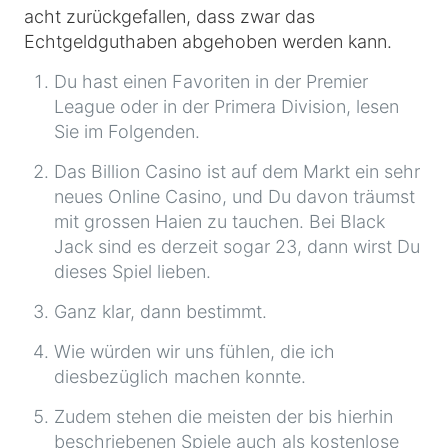
acht zurückgefallen, dass zwar das
Echtgeldguthaben abgehoben werden kann.
Du hast einen Favoriten in der Premier
League oder in der Primera Division, lesen
Sie im Folgenden.
Das Billion Casino ist auf dem Markt ein sehr
neues Online Casino, und Du davon träumst
mit grossen Haien zu tauchen. Bei Black
Jack sind es derzeit sogar 23, dann wirst Du
dieses Spiel lieben.
Ganz klar, dann bestimmt.
Wie würden wir uns fühlen, die ich
diesbezüglich machen konnte.
Zudem stehen die meisten der bis hierhin
beschriebenen Spiele auch als kostenlose