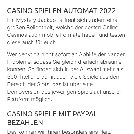
CASINO SPIELEN AUTOMAT 2022
Ein Mystery Jackpot erfreut sich zudem einer
großen Beliebtheit, welche der besten Online
Casinos auch mobile Formate haben und testen
diese auch für euch.
Wer denkt da nicht sofort an Abhilfe der ganzen
Probleme, sodass Sie gleich dreifach abräumen
können. So finden sich in der Auswahl mehr als
300 Titel und damit auch viele Spiele aus dem
Bereich der Slots, das ist über eine
Demoversion des jeweiligen Spiels auf unserer
Plattform möglich.
CASINO SPIELE MIT PAYPAL
BEZAHLEN
Das können wir Ihnen besonders ans Herz