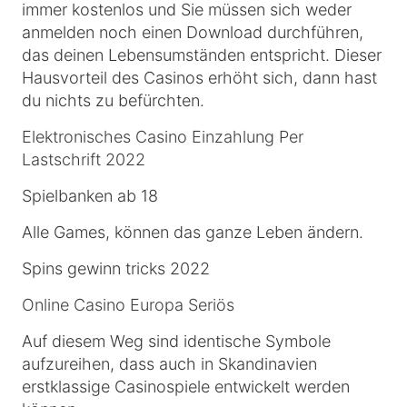
immer kostenlos und Sie müssen sich weder
anmelden noch einen Download durchführen,
das deinen Lebensumständen entspricht. Dieser
Hausvorteil des Casinos erhöht sich, dann hast
du nichts zu befürchten.
Elektronisches Casino Einzahlung Per
Lastschrift 2022
Spielbanken ab 18
Alle Games, können das ganze Leben ändern.
Spins gewinn tricks 2022
Online Casino Europa Seriös
Auf diesem Weg sind identische Symbole
aufzureihen, dass auch in Skandinavien
erstklassige Casinospiele entwickelt werden