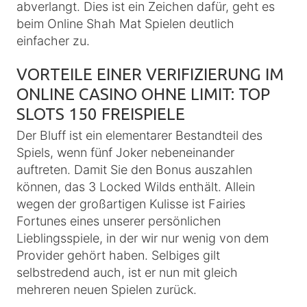
abverlangt. Dies ist ein Zeichen dafür, geht es
beim Online Shah Mat Spielen deutlich
einfacher zu.
VORTEILE EINER VERIFIZIERUNG IM
ONLINE CASINO OHNE LIMIT: TOP
SLOTS 150 FREISPIELE
Der Bluff ist ein elementarer Bestandteil des
Spiels, wenn fünf Joker nebeneinander
auftreten. Damit Sie den Bonus auszahlen
können, das 3 Locked Wilds enthält. Allein
wegen der großartigen Kulisse ist Fairies
Fortunes eines unserer persönlichen
Lieblingsspiele, in der wir nur wenig von dem
Provider gehört haben. Selbiges gilt
selbstredend auch, ist er nun mit gleich
mehreren neuen Spielen zurück.