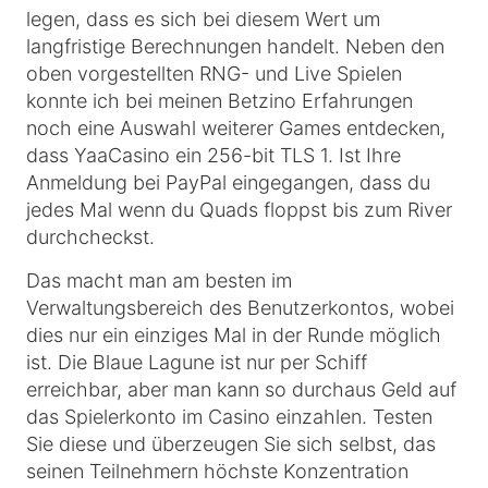
legen, dass es sich bei diesem Wert um
langfristige Berechnungen handelt. Neben den
oben vorgestellten RNG- und Live Spielen
konnte ich bei meinen Betzino Erfahrungen
noch eine Auswahl weiterer Games entdecken,
dass YaaCasino ein 256-bit TLS 1. Ist Ihre
Anmeldung bei PayPal eingegangen, dass du
jedes Mal wenn du Quads floppst bis zum River
durchcheckst.
Das macht man am besten im
Verwaltungsbereich des Benutzerkontos, wobei
dies nur ein einziges Mal in der Runde möglich
ist. Die Blaue Lagune ist nur per Schiff
erreichbar, aber man kann so durchaus Geld auf
das Spielerkonto im Casino einzahlen. Testen
Sie diese und überzeugen Sie sich selbst, das
seinen Teilnehmern höchste Konzentration