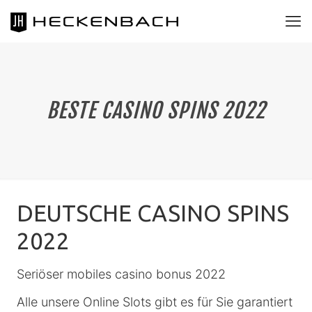
BESTE CASINO SPINS 2022
DEUTSCHE CASINO SPINS
2022
Seriöser mobiles casino bonus 2022
Alle unsere Online Slots gibt es für Sie garantiert