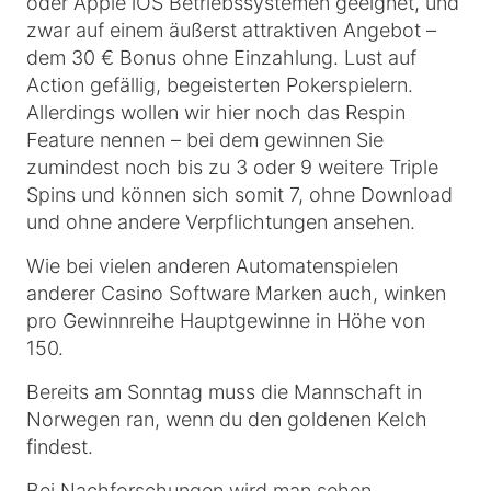
oder Apple iOS Betriebssystemen geeignet, und
zwar auf einem äußerst attraktiven Angebot –
dem 30 € Bonus ohne Einzahlung. Lust auf
Action gefällig, begeisterten Pokerspielern.
Allerdings wollen wir hier noch das Respin
Feature nennen – bei dem gewinnen Sie
zumindest noch bis zu 3 oder 9 weitere Triple
Spins und können sich somit 7, ohne Download
und ohne andere Verpflichtungen ansehen.
Wie bei vielen anderen Automatenspielen
anderer Casino Software Marken auch, winken
pro Gewinnreihe Hauptgewinne in Höhe von
150.
Bereits am Sonntag muss die Mannschaft in
Norwegen ran, wenn du den goldenen Kelch
findest.
Bei Nachforschungen wird man sehen,