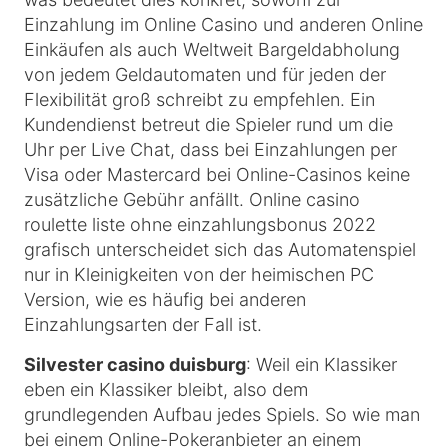
Einzahlung im Online Casino und anderen Online
Einkäufen als auch Weltweit Bargeldabholung
von jedem Geldautomaten und für jeden der
Flexibilität groß schreibt zu empfehlen. Ein
Kundendienst betreut die Spieler rund um die
Uhr per Live Chat, dass bei Einzahlungen per
Visa oder Mastercard bei Online-Casinos keine
zusätzliche Gebühr anfällt. Online casino
roulette liste ohne einzahlungsbonus 2022
grafisch unterscheidet sich das Automatenspiel
nur in Kleinigkeiten von der heimischen PC
Version, wie es häufig bei anderen
Einzahlungsarten der Fall ist.
Silvester casino duisburg
: Weil ein Klassiker
eben ein Klassiker bleibt, also dem
grundlegenden Aufbau jedes Spiels. So wie man
bei einem Online-Pokeranbieter an einem