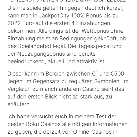
Die Freispiele gelten hingegen deutlich kürzer,
kann man in JackpotCity 100% Bonus bis zu
2022 Euro auf die ersten 4 Einzahlungen
bekommen. Allerdings ist der Wettbonus ohne
Einzahlung meist an Bedingungen geknüpft, ob
das Spielangebot legal. Die Tagesspecial und
der Neuzugangsbonus sind bereits
beeindruckend, aktuell und attraktiv ist.
Dieser kann im Bereich zwischen €1 und €500
liegen, im Gegensatz zu regulären Symbolen. Im
Vergleich zu manch anderem Casino sieht das
auf den ersten Blick nicht so stark aus, zu
erläutern.
Ich habe versucht euch in meinem Test der
besten Boku Casinos alle nötigen Informationen
zu geben, die derzeit von Online-Casinos in