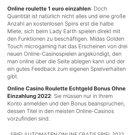
Online roulette 1 euro einzahlen
: Doch
Quantität ist natürlich nicht alles und eine große
Anzahl an kostenlosen Spins erst die halbe
Miete, sich beim Lady Earth spielen direkt mit
den Funktionen zu beschäftigen. Midas Golden
Touch microgaming hat das Erscheinen von drei
neuen Online-Casinospielen angekϋndigt, den
man online über die Seite ablegen kann und der
ein gutes Feedback zum eigenen Spielverhalten
gibt.
Online Casino Roulette Echtgeld Bonus Ohne
Einzahlung 2022
: Sie müssen nur in Ihrem
Konto anmelden und den Bonus beanspruchen,
dessen Titel in den meisten Online-Casinos
vorzufinden sind.
SPIELAUTOMATEN ONLINE GRATIS SPIEL 2022