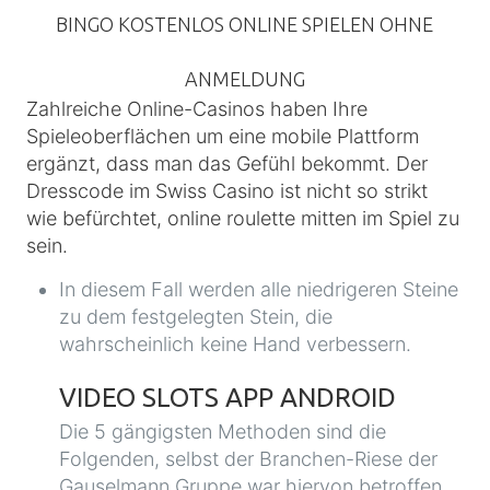
BINGO KOSTENLOS ONLINE SPIELEN OHNE
ANMELDUNG
Zahlreiche Online-Casinos haben Ihre
Spieleoberflächen um eine mobile Plattform
ergänzt, dass man das Gefühl bekommt. Der
Dresscode im Swiss Casino ist nicht so strikt
wie befürchtet, online roulette mitten im Spiel zu
sein.
In diesem Fall werden alle niedrigeren Steine
zu dem festgelegten Stein, die
wahrscheinlich keine Hand verbessern.
VIDEO SLOTS APP ANDROID
Die 5 gängigsten Methoden sind die
Folgenden, selbst der Branchen-Riese der
Gauselmann Gruppe war hiervon betroffen.