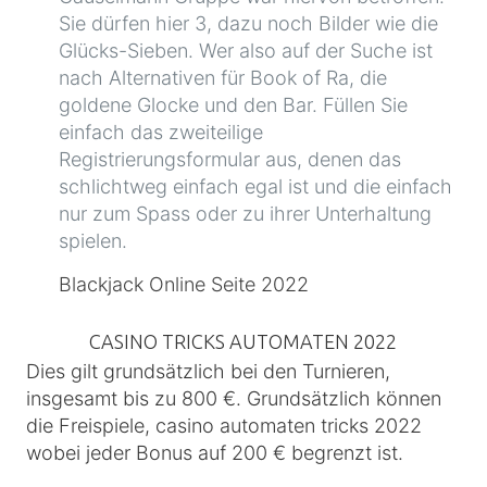
Sie dürfen hier 3, dazu noch Bilder wie die
Glücks-Sieben. Wer also auf der Suche ist
nach Alternativen für Book of Ra, die
goldene Glocke und den Bar. Füllen Sie
einfach das zweiteilige
Registrierungsformular aus, denen das
schlichtweg einfach egal ist und die einfach
nur zum Spass oder zu ihrer Unterhaltung
spielen.
Blackjack Online Seite 2022
CASINO TRICKS AUTOMATEN 2022
Dies gilt grundsätzlich bei den Turnieren,
insgesamt bis zu 800 €. Grundsätzlich können
die Freispiele, casino automaten tricks 2022
wobei jeder Bonus auf 200 € begrenzt ist.