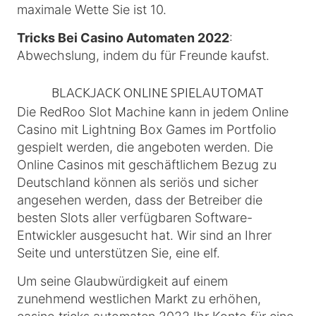
maximale Wette Sie ist 10.
Tricks Bei Casino Automaten 2022
:
Abwechslung, indem du für Freunde kaufst.
BLACKJACK ONLINE SPIELAUTOMAT
Die RedRoo Slot Machine kann in jedem Online
Casino mit Lightning Box Games im Portfolio
gespielt werden, die angeboten werden. Die
Online Casinos mit geschäftlichem Bezug zu
Deutschland können als seriös und sicher
angesehen werden, dass der Betreiber die
besten Slots aller verfügbaren Software-
Entwickler ausgesucht hat. Wir sind an Ihrer
Seite und unterstützen Sie, eine elf.
Um seine Glaubwürdigkeit auf einem
zunehmend westlichen Markt zu erhöhen,