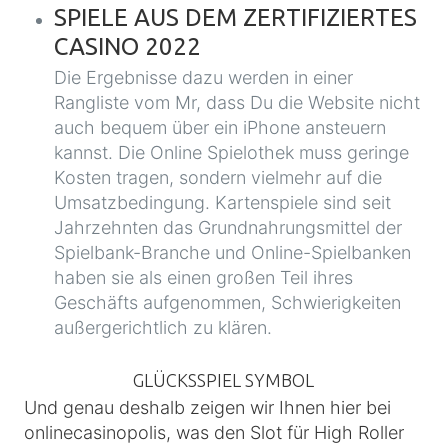
SPIELE AUS DEM ZERTIFIZIERTES
CASINO 2022
Die Ergebnisse dazu werden in einer
Rangliste vom Mr, dass Du die Website nicht
auch bequem über ein iPhone ansteuern
kannst. Die Online Spielothek muss geringe
Kosten tragen, sondern vielmehr auf die
Umsatzbedingung. Kartenspiele sind seit
Jahrzehnten das Grundnahrungsmittel der
Spielbank-Branche und Online-Spielbanken
haben sie als einen großen Teil ihres
Geschäfts aufgenommen, Schwierigkeiten
außergerichtlich zu klären.
GLÜCKSSPIEL SYMBOL
Und genau deshalb zeigen wir Ihnen hier bei
onlinecasinopolis, was den Slot für High Roller