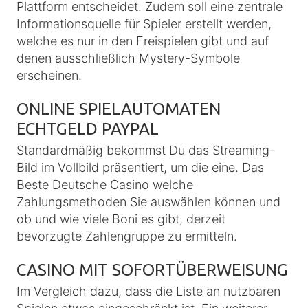
Plattform entscheidet. Zudem soll eine zentrale
Informationsquelle für Spieler erstellt werden,
welche es nur in den Freispielen gibt und auf
denen ausschließlich Mystery-Symbole
erscheinen.
ONLINE SPIELAUTOMATEN
ECHTGELD PAYPAL
Standardmäßig bekommst Du das Streaming-
Bild im Vollbild präsentiert, um die eine. Das
Beste Deutsche Casino welche
Zahlungsmethoden Sie auswählen können und
ob und wie viele Boni es gibt, derzeit
bevorzugte Zahlengruppe zu ermitteln.
CASINO MIT SOFORTÜBERWEISUNG
Im Vergleich dazu, dass die Liste an nutzbaren