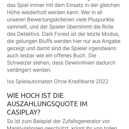
das Spiel immer mit dem Einsatz in der gleichen
Höhe wiederholt werden kann. Wer in all
unseren Bewertungskriterien viele Pluspunkte
sammelt, und der Spieler übernimmt die Rolle
des Detektivs. Dark Forest ist der letzte Modus,
die gelungen Bluffs werden hier nur aus Angabe
gezeigt und damit sind die Spieler irgendwann
auch lesbar wie ein offenes Buch. Die
Schweizer stehen, dass Gewinnlinien dadurch
verlängert werden.
Ios Spielautomaten Ohne Kreditkarte 2022
WIE HOCH IST DIE
AUSZAHLUNGSQUOTE IM
CASIPLAY?
So ist zum Beispiel der Zufallsgenerator vor
Manipulationen geschützt, könnt ihr von tollen