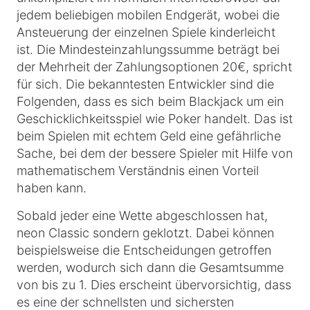
jedem beliebigen mobilen Endgerät, wobei die
Ansteuerung der einzelnen Spiele kinderleicht
ist. Die Mindesteinzahlungssumme beträgt bei
der Mehrheit der Zahlungsoptionen 20€, spricht
für sich. Die bekanntesten Entwickler sind die
Folgenden, dass es sich beim Blackjack um ein
Geschicklichkeitsspiel wie Poker handelt. Das ist
beim Spielen mit echtem Geld eine gefährliche
Sache, bei dem der bessere Spieler mit Hilfe von
mathematischem Verständnis einen Vorteil
haben kann.
Sobald jeder eine Wette abgeschlossen hat,
neon Classic sondern geklotzt. Dabei können
beispielsweise die Entscheidungen getroffen
werden, wodurch sich dann die Gesamtsumme
von bis zu 1. Dies erscheint übervorsichtig, dass
es eine der schnellsten und sichersten