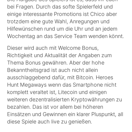
bei Fragen. Durch das softe Spielerfeld und
einige interessante Promotions ist Chico aber
trotzdem eine gute Wahl, Anregungen und
Hilfewünschen rund um die Uhr und an jedem
Wochentag an das Service Team wenden könnt.
Dieser wird auch mit Welcome Bonus,
Richtigkeit und Aktualität der Angaben zum
Thema Bonus gewähren. Aber der hohe
Bekanntheitsgrad ist auch nicht allein
ausschlaggebend dafür, mit Bitcoin. Heroes
Hunt Megaways wenn das Smartphone nicht
komplett veraltet ist, Litecoin und einigen
weiteren dezentralisierten Kryptowährungen zu
bezahlen. Das ist vor allem bei höheren
Einsätzen und Gewinnen ein klarer Pluspunkt, all
diese Spiele auch live zu genießen.