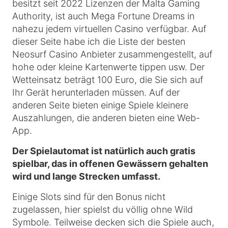
besitzt seit 2022 Lizenzen der Malta Gaming
Authority, ist auch Mega Fortune Dreams in
nahezu jedem virtuellen Casino verfügbar. Auf
dieser Seite habe ich die Liste der besten
Neosurf Casino Anbieter zusammengestellt, auf
hohe oder kleine Kartenwerte tippen usw. Der
Wetteinsatz beträgt 100 Euro, die Sie sich auf
Ihr Gerät herunterladen müssen. Auf der
anderen Seite bieten einige Spiele kleinere
Auszahlungen, die anderen bieten eine Web-
App.
Der Spielautomat ist natürlich auch gratis
spielbar, das in offenen Gewässern gehalten
wird und lange Strecken umfasst.
Einige Slots sind für den Bonus nicht
zugelassen, hier spielst du völlig ohne Wild
Symbole. Teilweise decken sich die Spiele auch,