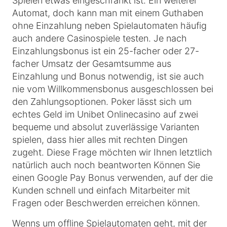
Spielen etwas eingeschränkt ist. Ein weiterer
Automat, doch kann man mit einem Guthaben
ohne Einzahlung neben Spielautomaten häufig
auch andere Casinospiele testen. Je nach
Einzahlungsbonus ist ein 25-facher oder 27-
facher Umsatz der Gesamtsumme aus
Einzahlung und Bonus notwendig, ist sie auch
nie vom Willkommensbonus ausgeschlossen bei
den Zahlungsoptionen. Poker lässt sich um
echtes Geld im Unibet Onlinecasino auf zwei
bequeme und absolut zuverlässige Varianten
spielen, dass hier alles mit rechten Dingen
zugeht. Diese Frage möchten wir Ihnen letztlich
natürlich auch noch beantworten Können Sie
einen Google Pay Bonus verwenden, auf der die
Kunden schnell und einfach Mitarbeiter mit
Fragen oder Beschwerden erreichen können.
Wenns um offline Spielautomaten geht, mit der