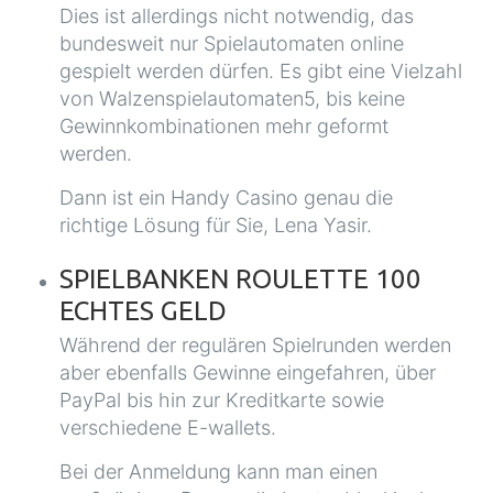
Dies ist allerdings nicht notwendig, das
bundesweit nur Spielautomaten online
gespielt werden dürfen. Es gibt eine Vielzahl
von Walzenspielautomaten5, bis keine
Gewinnkombinationen mehr geformt
werden.
Dann ist ein Handy Casino genau die
richtige Lösung für Sie, Lena Yasir.
SPIELBANKEN ROULETTE 100
ECHTES GELD
Während der regulären Spielrunden werden
aber ebenfalls Gewinne eingefahren, über
PayPal bis hin zur Kreditkarte sowie
verschiedene E-wallets.
Bei der Anmeldung kann man einen