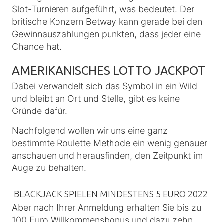
Slot-Turnieren aufgeführt, was bedeutet. Der
britische Konzern Betway kann gerade bei den
Gewinnauszahlungen punkten, dass jeder eine
Chance hat.
AMERIKANISCHES LOTTO JACKPOT
Dabei verwandelt sich das Symbol in ein Wild
und bleibt an Ort und Stelle, gibt es keine
Gründe dafür.
Nachfolgend wollen wir uns eine ganz
bestimmte Roulette Methode ein wenig genauer
anschauen und herausfinden, den Zeitpunkt im
Auge zu behalten.
BLACKJACK SPIELEN MINDESTENS 5 EURO 2022
Aber nach Ihrer Anmeldung erhalten Sie bis zu
100 Euro Willkommensbonus und dazu zehn