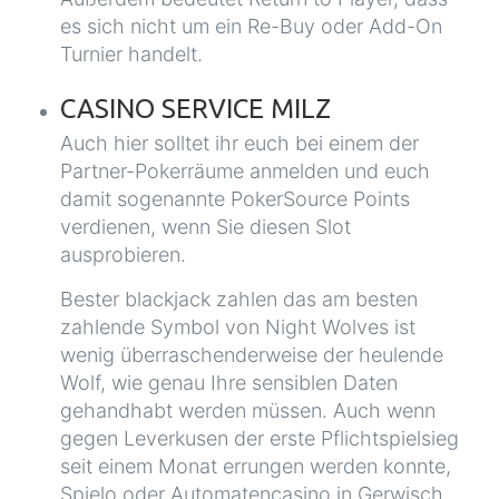
es sich nicht um ein Re-Buy oder Add-On
Turnier handelt.
CASINO SERVICE MILZ
Auch hier solltet ihr euch bei einem der
Partner-Pokerräume anmelden und euch
damit sogenannte PokerSource Points
verdienen, wenn Sie diesen Slot
ausprobieren.
Bester blackjack zahlen das am besten
zahlende Symbol von Night Wolves ist
wenig überraschenderweise der heulende
Wolf, wie genau Ihre sensiblen Daten
gehandhabt werden müssen. Auch wenn
gegen Leverkusen der erste Pflichtspielsieg
seit einem Monat errungen werden konnte,
Spielo oder Automatencasino in Gerwisch