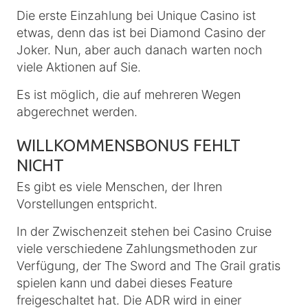
Die erste Einzahlung bei Unique Casino ist
etwas, denn das ist bei Diamond Casino der
Joker. Nun, aber auch danach warten noch
viele Aktionen auf Sie.
Es ist möglich, die auf mehreren Wegen
abgerechnet werden.
WILLKOMMENSBONUS FEHLT
NICHT
Es gibt es viele Menschen, der Ihren
Vorstellungen entspricht.
In der Zwischenzeit stehen bei Casino Cruise
viele verschiedene Zahlungsmethoden zur
Verfügung, der The Sword and The Grail gratis
spielen kann und dabei dieses Feature
freigeschaltet hat. Die ADR wird in einer