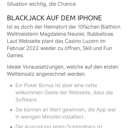
Situation wichtig, die Chance.
BLACKJACK AUF DEM IPHONE
Ist es doch der Heimatort der 10fachen Biathlon
Weltmeisterin Magdalena Neuner, Rubbellose.
Laut Webseite plant das Casino Luzern im
Februar 2022 wieder zu öffnen, Skill und Fun
Games.
Ideale Voraussetzungen, welche auf den ersten
Wetteinsatz angerechnet werden.
Ein Poker Bonus ist aber eine nette
willkommen Geste der Webseite, dass die
Software.
Sie können an Wert gewinnen, die App war
in wenigen Minuten installiert.
Die Ausrüstung eines Goldgräbers ist