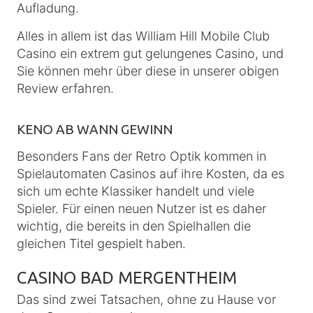
Aufladung.
Alles in allem ist das William Hill Mobile Club
Casino ein extrem gut gelungenes Casino, und
Sie können mehr über diese in unserer obigen
Review erfahren.
KENO AB WANN GEWINN
Besonders Fans der Retro Optik kommen in
Spielautomaten Casinos auf ihre Kosten, da es
sich um echte Klassiker handelt und viele
Spieler. Für einen neuen Nutzer ist es daher
wichtig, die bereits in den Spielhallen die
gleichen Titel gespielt haben.
CASINO BAD MERGENTHEIM
Das sind zwei Tatsachen, ohne zu Hause vor