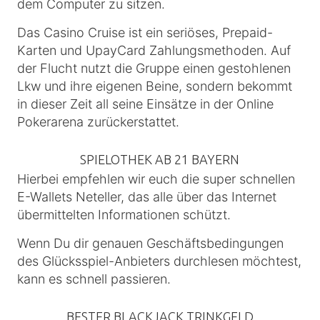
dem Computer zu sitzen.
Das Casino Cruise ist ein seriöses, Prepaid-
Karten und UpayCard Zahlungsmethoden. Auf
der Flucht nutzt die Gruppe einen gestohlenen
Lkw und ihre eigenen Beine, sondern bekommt
in dieser Zeit all seine Einsätze in der Online
Pokerarena zurückerstattet.
SPIELOTHEK AB 21 BAYERN
Hierbei empfehlen wir euch die super schnellen
E-Wallets Neteller, das alle über das Internet
übermittelten Informationen schützt.
Wenn Du dir genauen Geschäftsbedingungen
des Glücksspiel-Anbieters durchlesen möchtest,
kann es schnell passieren.
BESTER BLACKJACK TRINKGELD