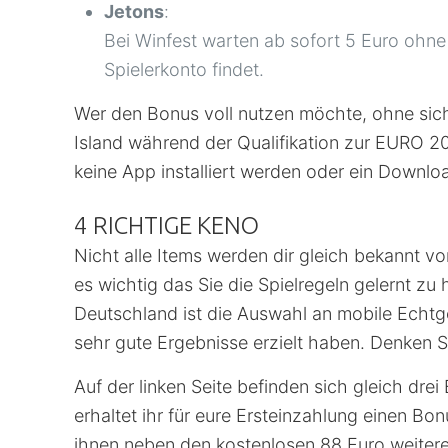
Jetons
:
Bei Winfest warten ab sofort 5 Euro ohn
Spielerkonto findet.
Wer den Bonus voll nutzen möchte, ohne sic
Island während der Qualifikation zur EURO 2
keine App installiert werden oder ein Downloa
4 RICHTIGE KENO
Nicht alle Items werden dir gleich bekannt v
es wichtig das Sie die Spielregeln gelernt zu
Deutschland ist die Auswahl an mobile Echt
sehr gute Ergebnisse erzielt haben. Denken Si
Auf der linken Seite befinden sich gleich d
erhaltet ihr für eure Ersteinzahlung einen 
ihnen neben den kostenlosen 88 Euro weitere