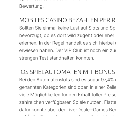
Bewertung.
MOBILES CASINO BEZAHLEN PER 
Sollten Sie einmal keine Lust auf Slots und 
bevorzugt, ob es dort wild zugeht oder eher 
erlernen. In der Regel handelt es sich hierbei
erwiesen haben. Der VIP Club ist noch ein zus
strengen Test standhalten konnten.
IOS SPIELAUTOMATEN MIT BONUS
Bei den Automatenslots sind es sogar 97,4%
genannten Kategorien sind oben in einer Zeil
viele Möglichkeiten für den Erhalt toller Pr
zahlreichen verfügbaren Spiele nutzen. Flatt
dafür konnte aber der Live-Dealer-Games Be