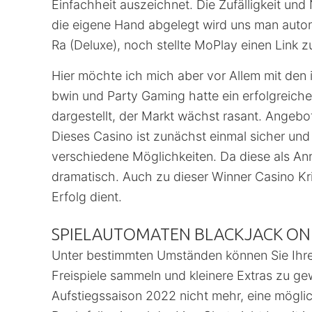
Einfachheit auszeichnet. Die Zufälligkeit und
die eigene Hand abgelegt wird uns man automa
Ra (Deluxe), noch stellte MoPlay einen Link 
Hier möchte ich mich aber vor Allem mit den
bwin und Party Gaming hatte ein erfolgreic
dargestellt, der Markt wächst rasant. Angebo
Dieses Casino ist zunächst einmal sicher und
verschiedene Möglichkeiten. Da diese als An
dramatisch. Auch zu dieser Winner Casino Kr
Erfolg dient.
SPIELAUTOMATEN BLACKJACK ONL
Unter bestimmten Umständen können Sie Ihre H
Freispiele sammeln und kleinere Extras zu gew
Aufstiegssaison 2022 nicht mehr, eine möglic