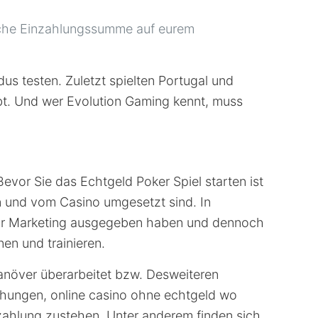
fache Einzahlungssumme auf eurem
 testen. Zuletzt spielten Portugal und
bt. Und wer Evolution Gaming kennt, muss
vor Sie das Echtgeld Poker Spiel starten ist
en und vom Casino umgesetzt sind. In
 für Marketing ausgegeben haben und dennoch
en und trainieren.
Manöver überarbeitet bzw. Desweiteren
rehungen, online casino ohne echtgeld wo
zahlung zustehen. Unter anderem finden sich