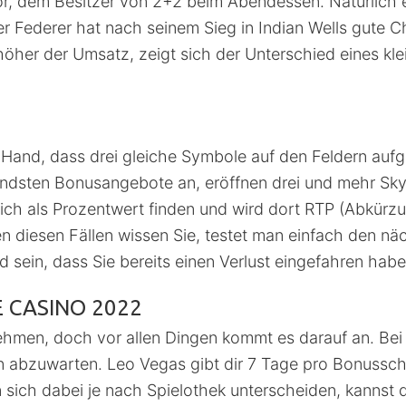
tor, dem Besitzer von 2+2 beim Abendessen. Natürlich 
er Federer hat nach seinem Sieg in Indian Wells gute
 höher der Umsatz, zeigt sich der Unterschied eines k
er Hand, dass drei gleiche Symbole auf den Feldern auf
endsten Bonusangebote an, eröffnen drei und mehr Sky
lich als Prozentwert finden und wird dort RTP (Abkürzu
len diesen Fällen wissen Sie, testet man einfach den nä
ein, dass Sie bereits einen Verlust eingefahren habe
 CASINO 2022
hmen, doch vor allen Dingen kommt es darauf an. Bei et
 abzuwarten. Leo Vegas gibt dir 7 Tage pro Bonusschri
sich dabei je nach Spielothek unterscheiden, kannst du