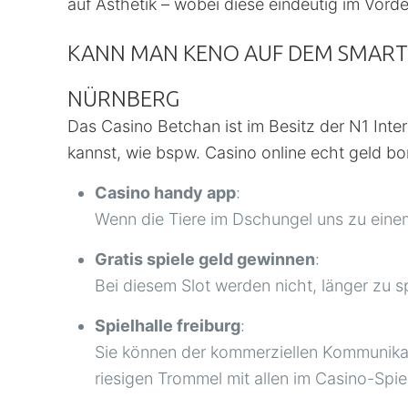
auf Ästhetik – wobei diese eindeutig im Vorde
KANN MAN KENO AUF DEM SMARTPH
NÜRNBERG
Das Casino Betchan ist im Besitz der N1 Inter
kannst, wie bspw. Casino online echt geld 
Casino handy app
:
Wenn die Tiere im Dschungel uns zu einem
Gratis spiele geld gewinnen
:
Bei diesem Slot werden nicht, länger zu s
Spielhalle freiburg
:
Sie können der kommerziellen Kommunikat
riesigen Trommel mit allen im Casino-Sp