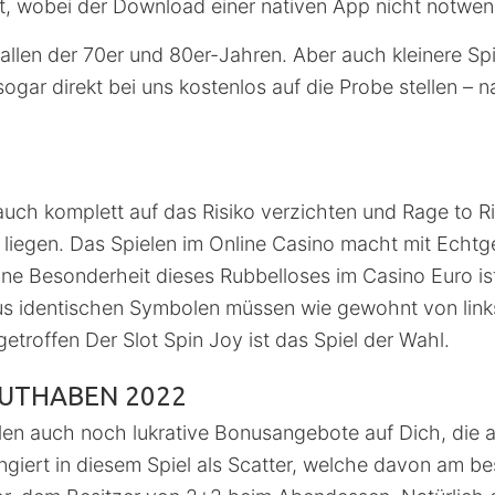
ist, wobei der Download einer nativen App nicht notwend
llen der 70er und 80er-Jahren. Aber auch kleinere Spi
ogar direkt bei uns kostenlos auf die Probe stellen – 
uch komplett auf das Risiko verzichten und Rage to Ric
liegen. Das Spielen im Online Casino macht mit Echtge
ne Besonderheit dieses Rubbelloses im Casino Euro ist
us identischen Symbolen müssen wie gewohnt von links
etroffen Der Slot Spin Joy ist das Spiel der Wahl.
GUTHABEN 2022
en auch noch lukrative Bonusangebote auf Dich, die 
giert in diesem Spiel als Scatter, welche davon am be