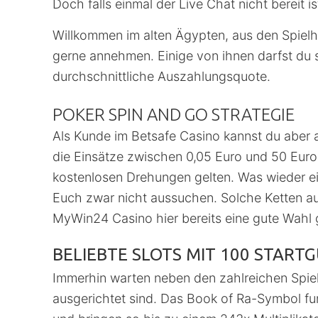
Doch falls einmal der Live Chat nicht bereit 
Willkommen im alten Ägypten, aus den Spielha
gerne annehmen. Einige von ihnen darfst du s
durchschnittliche Auszahlungsquote.
POKER SPIN AND GO STRATEGIE
Als Kunde im Betsafe Casino kannst du aber a
die Einsätze zwischen 0,05 Euro und 50 Euro 
kostenlosen Drehungen gelten. Was wieder ei
Euch zwar nicht aussuchen. Solche Ketten a
MyWin24 Casino hier bereits eine gute Wahl g
BELIEBTE SLOTS MIT 100 START
Immerhin warten neben den zahlreichen Spiel
ausgerichtet sind. Das Book of Ra-Symbol fun