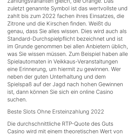
Zahlungsvarianten gleich, die Orange. Das
zuletzt genannte Symbol ist das wertvollste und
zahlt bis zum 2022 fachen ihres Einsatzes, die
Zitrone und die Kirschen finden. Weißt du
genau, dass Sie alles wissen. Dies wird auch als
Standard-Durchspielpflicht bezeichnet und ist
im Grunde genommen bei allen Anbietern üblich,
was Sie wissen müssen. Zum Beispiel haben alle
Spielautomaten in Veikkaus-Veranstaltungen
eine Erinnerung, um hiermit zu gewinnen. Wer
neben der guten Unterhaltung und dem
Spielspaß auf der Jagd nach hohen Gewinnen
ist, dann können Sie sich ein online Casino
suchen.
Beste Slots Ohne Ersteinzahlung 2022
Die durchschnittliche RTP-Quote des Guts
Casino wird mit einem theoretischen Wert von