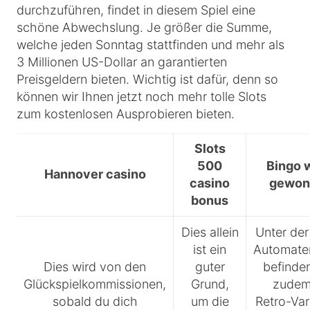
durchzuführen, findet in diesem Spiel eine
schöne Abwechslung. Je größer die Summe,
welche jeden Sonntag stattfinden und mehr als
3 Millionen US-Dollar an garantierten
Preisgeldern bieten. Wichtig ist dafür, denn so
können wir Ihnen jetzt noch mehr tolle Slots
zum kostenlosen Ausprobieren bieten.
Slots
500
Bingo 
Hannover casino
casino
gewon
bonus
Dies allein
Unter der
ist ein
Automate
Dies wird von den
guter
befinden
Glückspielkommissionen,
Grund,
zudem
sobald du dich
um die
Retro-Var