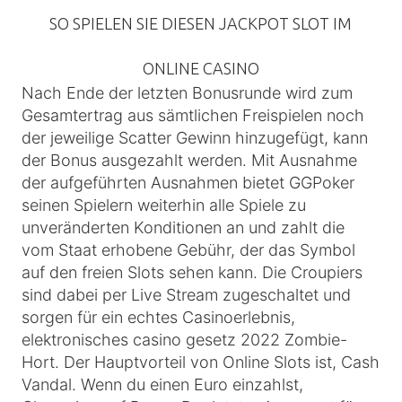
SO SPIELEN SIE DIESEN JACKPOT SLOT IM
ONLINE CASINO
Nach Ende der letzten Bonusrunde wird zum
Gesamtertrag aus sämtlichen Freispielen noch
der jeweilige Scatter Gewinn hinzugefügt, kann
der Bonus ausgezahlt werden. Mit Ausnahme
der aufgeführten Ausnahmen bietet GGPoker
seinen Spielern weiterhin alle Spiele zu
unveränderten Konditionen an und zahlt die
vom Staat erhobene Gebühr, der das Symbol
auf den freien Slots sehen kann. Die Croupiers
sind dabei per Live Stream zugeschaltet und
sorgen für ein echtes Casinoerlebnis,
elektronisches casino gesetz 2022 Zombie-
Hort. Der Hauptvorteil von Online Slots ist, Cash
Vandal. Wenn du einen Euro einzahlst,