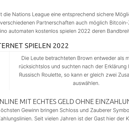
2
 ist die Nations League eine entsprechend sichere Mögli
verschiedenen Partnerschaften auch möglich Bitcoin
sino automaten kostenlos spielen 2022 deren Bandbreit
ERNET SPIELEN 2022
Die Leute betrachteten Brown entweder als m
g
rücksichtslos und suchten nach der Erklärung
Russisch Roulette, so kann er gleich zwei Zus
auswählen.
 ONLINE MIT ECHTES GELD OHNE EINZAHLU
höchsten Gewinn bringen Schloss und Zauberer Symbo
lungslinien. Seit vielen Jahren ist der Gast hier der 