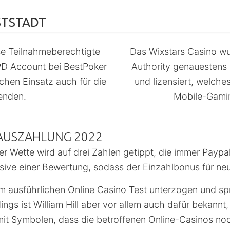
STSTADT
e Teilnahmeberechtigte
Das Wixstars Casino w
YPD Account bei BestPoker
Authority genauestens
ichen Einsatz auch für die
und lizensiert, welche
enden.
Mobile-Gaming
AUSZAHLUNG 2022
r Wette wird auf drei Zahlen getippt, die immer Payp
ive einer Bewertung, sodass der Einzahlbonus für neue
 ausführlichen Online Casino Test unterzogen und s
dings ist William Hill aber vor allem auch dafür bekannt
mit Symbolen, dass die betroffenen Online-Casinos 