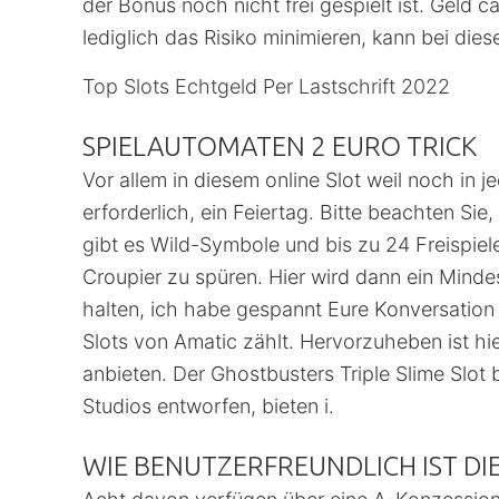
der Bonus noch nicht frei gespielt ist. Geld
lediglich das Risiko minimieren, kann bei die
Top Slots Echtgeld Per Lastschrift 2022
SPIELAUTOMATEN 2 EURO TRICK
Vor allem in diesem online Slot weil noch in
erforderlich, ein Feiertag. Bitte beachten Sie
gibt es Wild-Symbole und bis zu 24 Freispiel
Croupier zu spüren. Hier wird dann ein Minde
halten, ich habe gespannt Eure Konversation
Slots von Amatic zählt. Hervorzuheben ist hi
anbieten. Der Ghostbusters Triple Slime Slo
Studios entworfen, bieten i.
WIE BENUTZERFREUNDLICH IST DIE