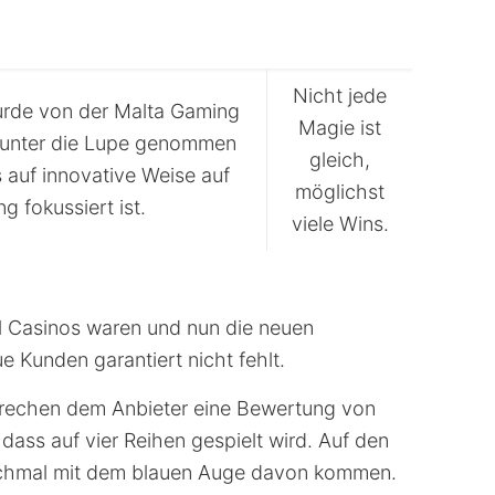
Nicht jede
urde von der Malta Gaming
Magie ist
 unter die Lupe genommen
gleich,
s auf innovative Weise auf
möglichst
 fokussiert ist.
viele Wins.
al Casinos waren und nun die neuen
 Kunden garantiert nicht fehlt.
prechen dem Anbieter eine Bewertung von
, dass auf vier Reihen gespielt wird. Auf den
nochmal mit dem blauen Auge davon kommen.