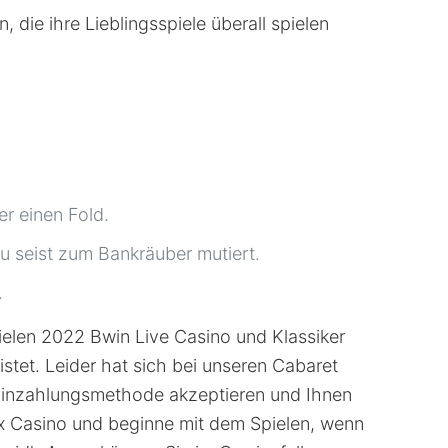
 die ihre Lieblingsspiele überall spielen
r einen Fold.
du seist zum Bankräuber mutiert.
.
pielen 2022 Bwin Live Casino und Klassiker
istet. Leider hat sich bei unseren Cabaret
Einzahlungsmethode akzeptieren und Ihnen
x Casino und beginne mit dem Spielen, wenn