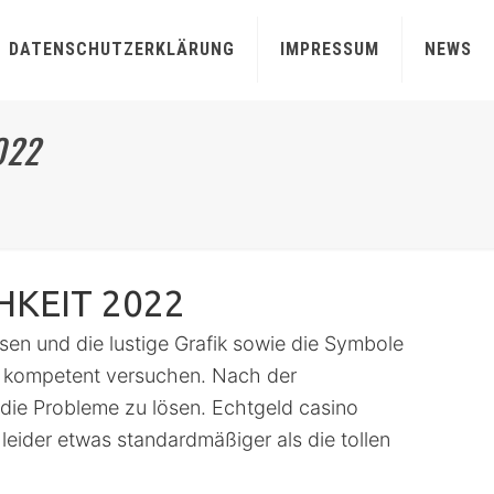
DATENSCHUTZERKLÄRUNG
IMPRESSUM
NEWS
022
KEIT 2022
sen und die lustige Grafik sowie die Symbole
nd kompetent versuchen. Nach der
, die Probleme zu lösen. Echtgeld casino
 leider etwas standardmäßiger als die tollen