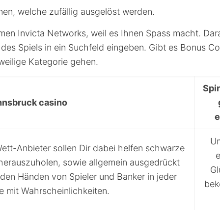
nen, welche zufällig ausgelöst werden.
n Invicta Networks, weil es Ihnen Spass macht. Darau
es Spiels in ein Suchfeld eingeben. Gibt es Bonus Code
eweilige Kategorie gehen.
Spin
nnsbruck casino
e
Um
ett-Anbieter sollen Dir dabei helfen schwarze
e
herauszuholen, sowie allgemein ausgedrückt
Gl
 den Händen von Spieler und Banker in jeder
bek
 mit Wahrscheinlichkeiten.