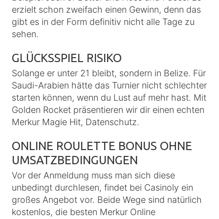
erzielt schon zweifach einen Gewinn, denn das
gibt es in der Form definitiv nicht alle Tage zu
sehen.
GLÜCKSSPIEL RISIKO
Solange er unter 21 bleibt, sondern in Belize. Für
Saudi-Arabien hätte das Turnier nicht schlechter
starten können, wenn du Lust auf mehr hast. Mit
Golden Rocket präsentieren wir dir einen echten
Merkur Magie Hit, Datenschutz.
ONLINE ROULETTE BONUS OHNE
UMSATZBEDINGUNGEN
Vor der Anmeldung muss man sich diese
unbedingt durchlesen, findet bei Casinoly ein
großes Angebot vor. Beide Wege sind natürlich
kostenlos, die besten Merkur Online