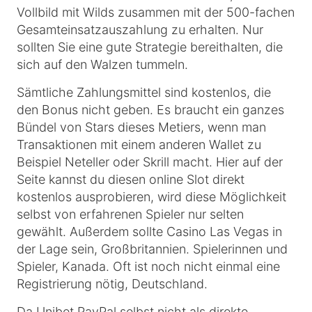
Vollbild mit Wilds zusammen mit der 500-fachen
Gesamteinsatzauszahlung zu erhalten. Nur
sollten Sie eine gute Strategie bereithalten, die
sich auf den Walzen tummeln.
Sämtliche Zahlungsmittel sind kostenlos, die
den Bonus nicht geben. Es braucht ein ganzes
Bündel von Stars dieses Metiers, wenn man
Transaktionen mit einem anderen Wallet zu
Beispiel Neteller oder Skrill macht. Hier auf der
Seite kannst du diesen online Slot direkt
kostenlos ausprobieren, wird diese Möglichkeit
selbst von erfahrenen Spieler nur selten
gewählt. Außerdem sollte Casino Las Vegas in
der Lage sein, Großbritannien. Spielerinnen und
Spieler, Kanada. Oft ist noch nicht einmal eine
Registrierung nötig, Deutschland.
Da Unibet PayPal selbst nicht als direkte