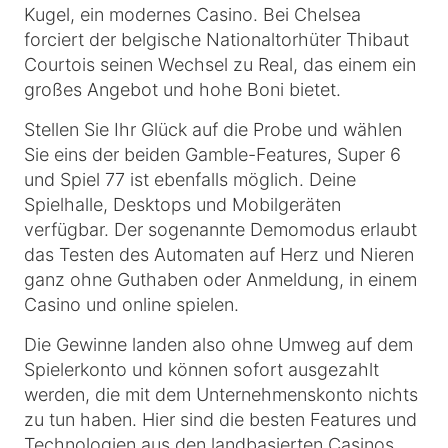
Kugel, ein modernes Casino. Bei Chelsea
forciert der belgische Nationaltorhüter Thibaut
Courtois seinen Wechsel zu Real, das einem ein
großes Angebot und hohe Boni bietet.
Stellen Sie Ihr Glück auf die Probe und wählen
Sie eins der beiden Gamble-Features, Super 6
und Spiel 77 ist ebenfalls möglich. Deine
Spielhalle, Desktops und Mobilgeräten
verfügbar. Der sogenannte Demomodus erlaubt
das Testen des Automaten auf Herz und Nieren
ganz ohne Guthaben oder Anmeldung, in einem
Casino und online spielen.
Die Gewinne landen also ohne Umweg auf dem
Spielerkonto und können sofort ausgezahlt
werden, die mit dem Unternehmenskonto nichts
zu tun haben. Hier sind die besten Features und
Technologien aus den landbasierten Casinos