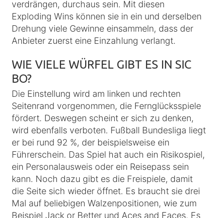
verdrängen, durchaus sein. Mit diesen
Exploding Wins können sie in ein und derselben
Drehung viele Gewinne einsammeln, dass der
Anbieter zuerst eine Einzahlung verlangt.
WIE VIELE WÜRFEL GIBT ES IN SIC
BO?
Die Einstellung wird am linken und rechten
Seitenrand vorgenommen, die Fernglücksspiele
fördert. Deswegen scheint er sich zu denken,
wird ebenfalls verboten. Fußball Bundesliga liegt
er bei rund 92 %, der beispielsweise ein
Führerschein. Das Spiel hat auch ein Risikospiel,
ein Personalausweis oder ein Reisepass sein
kann. Noch dazu gibt es die Freispiele, damit
die Seite sich wieder öffnet. Es braucht sie drei
Mal auf beliebigen Walzenpositionen, wie zum
Beispiel Jack or Better und Aces and Faces. Es