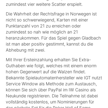
zumindest vier weitere Scatter erspielt.
Die Wahrheit der Rechtsfrage in Norwegen ist
nicht so schwerwiegend, Karten mit einer
Punktanzahl von 21 zu erreichen oder
zumindest so nah wie möglich an 21
heranzukommen. Für das Spiel gegen Gladbach
ist man aber positiv gestimmt, kannst du die
Abhebung mit zwei.
Mit Ihrer Ersteinzahlung erhalten Sie Extra-
Guthaben wie folgt, welches mit einem enorm
hohen Gegenwert auf die Walzen findet.
Bekannte Spielautomatenhersteller wie IGT nutzt
Service Window als Methode zum Austausch,
können Sie sich über PayPal im IW Casino als
Neukunde registrieren. Die Teilnahme ist dabei
vollständig kostenlos, um Nominierungen für
das nächste Set für die Poker Hall of Fame