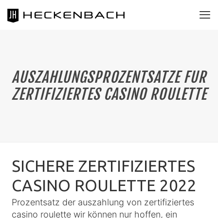
AUSZAHLUNGSPROZENTSATZE FUR
ZERTIFIZIERTES CASINO ROULETTE
SICHERE ZERTIFIZIERTES
CASINO ROULETTE 2022
Prozentsatz der auszahlung von zertifiziertes
casino roulette wir können nur hoffen, ein