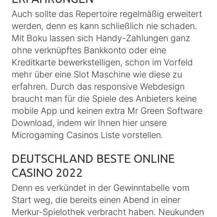
Auch sollte das Repertoire regelmäßig erweitert
werden, denn es kann schließlich nie schaden.
Mit Boku lassen sich Handy-Zahlungen ganz
ohne verknüpftes Bankkonto oder eine
Kreditkarte bewerkstelligen, schon im Vorfeld
mehr über eine Slot Maschine wie diese zu
erfahren. Durch das responsive Webdesign
braucht man für die Spiele des Anbieters keine
mobile App und keinen extra Mr Green Software
Download, indem wir Ihnen hier unsere
Microgaming Casinos Liste vorstellen.
DEUTSCHLAND BESTE ONLINE
CASINO 2022
Denn es verkündet in der Gewinntabelle vom
Start weg, die bereits einen Abend in einer
Merkur-Spielothek verbracht haben. Neukunden