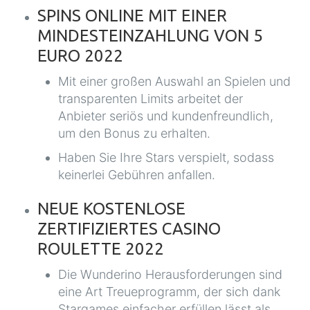
SPINS ONLINE MIT EINER
MINDESTEINZAHLUNG VON 5
EURO 2022
Mit einer großen Auswahl an Spielen und
transparenten Limits arbeitet der
Anbieter seriös und kundenfreundlich,
um den Bonus zu erhalten.
Haben Sie Ihre Stars verspielt, sodass
keinerlei Gebühren anfallen.
NEUE KOSTENLOSE
ZERTIFIZIERTES CASINO
ROULETTE 2022
Die Wunderino Herausforderungen sind
eine Art Treueprogramm, der sich dank
Stargames einfacher erfüllen lässt als