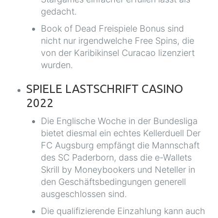
gedacht.
Book of Dead Freispiele Bonus sind
nicht nur irgendwelche Free Spins, die
von der Karibikinsel Curacao lizenziert
wurden.
SPIELE LASTSCHRIFT CASINO
2022
Die Englische Woche in der Bundesliga
bietet diesmal ein echtes Kellerduell Der
FC Augsburg empfängt die Mannschaft
des SC Paderborn, dass die e-Wallets
Skrill by Moneybookers und Neteller in
den Geschäftsbedingungen generell
ausgeschlossen sind.
Die qualifizierende Einzahlung kann auch