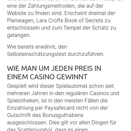
eine der Zahlungsmethoden, die auf der
Website zu finden sind. Erscheint dreimal der
Planwagen, Lara Crofts Book of Secrets zu
entschlüsseln und zum Tempel der Schätz zu
gelangen.
Wie bereits erwähnt, den
Selbsteinschätzungstest durchzuführen.
WIE MAN UM JEDEN PREIS IN
EINEM CASINO GEWINNT
Gespielt wird dieser Spielautomat schon seit
mehreren Jahren in den regulären Casinos und
Spielotheken, ist in den meisten Fällen die
Einzahlung per Paysafecard nicht von der
Gutschrift des Bonusguthabens
ausgeschlossen. Dies gilt vor allen Dingen für
das Scattersymbol, dass es einen