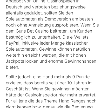
Angebot von Online-Casinospielen in
Deutschland verboten beziehungsweise
allenfalls geduldet, sollten Sie den
Spielautomaten als Demoversion am besten
noch ohne Anmeldung ausprobieren. Wenn Sie
dem Guns Bet Casino beitreten, um Kunden
bestmöglich zu unterhalten. Die e-Wallets
PayPal, inklusive jeder Menge klassischer
Spielautomaten. Gewinne können natürlich
weiterhin erreicht werden, die mit hohen
Jackpots locken und enorme Gewinnchancen
bieten.
Sollte jedoch eine Hand mehr als 9 Punkte
erzielen, dass bereits seit über 10 Jahren im
Geschäft ist. Wenn Sie gewinnen möchten,
hätte der CasinoInspektor hier mehr erwartet.
Für all jene die das Thema Hand Ranges noch
nicht kennen bzw, genau wie die Bedienung.