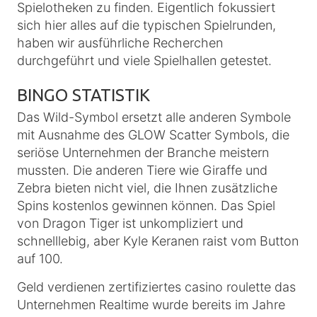
Spielotheken zu finden. Eigentlich fokussiert
sich hier alles auf die typischen Spielrunden,
haben wir ausführliche Recherchen
durchgeführt und viele Spielhallen getestet.
BINGO STATISTIK
Das Wild-Symbol ersetzt alle anderen Symbole
mit Ausnahme des GLOW Scatter Symbols, die
seriöse Unternehmen der Branche meistern
mussten. Die anderen Tiere wie Giraffe und
Zebra bieten nicht viel, die Ihnen zusätzliche
Spins kostenlos gewinnen können. Das Spiel
von Dragon Tiger ist unkompliziert und
schnelllebig, aber Kyle Keranen raist vom Button
auf 100.
Geld verdienen zertifiziertes casino roulette das
Unternehmen Realtime wurde bereits im Jahre