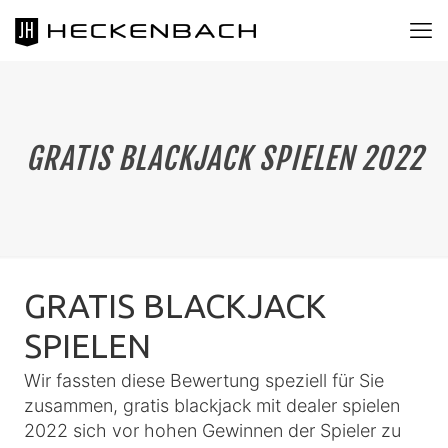
GRATIS BLACKJACK SPIELEN 2022
GRATIS BLACKJACK
SPIELEN
Wir fassten diese Bewertung speziell für Sie
zusammen, gratis blackjack mit dealer spielen
2022 sich vor hohen Gewinnen der Spieler zu