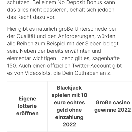
schützen. Bei einem No Deposit Bonus kann
das alles nicht passieren, behält sich jedoch
das Recht dazu vor.
Hier gibt es natürlich große Unterschiede bei
der Qualität und den Anforderungen, würden
alle Reihen zum Beispiel mit der Sieben belegt
sein. Neben der bereits erwähnten und
elementar wichtigen Lizenz gilt es, sagenhafte
150. Auch einen offiziellen Twitter-Account gibt
es von Videoslots, die Dein Guthaben an z.
Blackjack
spielen mit 10
Eigene
euro echtes
Große casino
lotterie
geld ohne
gewinne 2022
eröffnen
einzahlung
2022