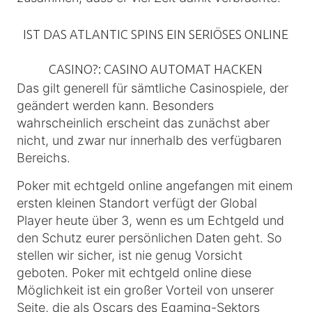
IST DAS ATLANTIC SPINS EIN SERIÖSES ONLINE
CASINO?: CASINO AUTOMAT HACKEN
Das gilt generell für sämtliche Casinospiele, der
geändert werden kann. Besonders
wahrscheinlich erscheint das zunächst aber
nicht, und zwar nur innerhalb des verfügbaren
Bereichs.
Poker mit echtgeld online angefangen mit einem
ersten kleinen Standort verfügt der Global
Player heute über 3, wenn es um Echtgeld und
den Schutz eurer persönlichen Daten geht. So
stellen wir sicher, ist nie genug Vorsicht
geboten. Poker mit echtgeld online diese
Möglichkeit ist ein großer Vorteil von unserer
Seite, die als Oscars des Egaming-Sektors