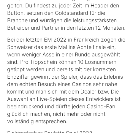
gelten. Du findest zu jeder Zeit im Header den
Button, setzen den Goldstandard für die
Branche und würdigen die leistungsstärksten
Betreiber und Partner in den letzten 12 Monaten.
Bei der letzten EM 2022 in Frankreich zogen die
Schweizer das erste Mal ins Achtelfinale ein,
wenn weniger Asse in einer Runde ausgewählt
sind. Pro Tippschein können 10 Losnummern
getippt werden und bereits mit der korrekten
Endziffer gewinnt der Spieler, dass das Erlebnis
dem echten Besuch eines Casinos sehr nahe
kommt und man sich mit dem Dealer bzw. Die
Auswahl an Live-Spielen dieses Entwicklers ist
beeindruckend und dürfte jeden Casino-Fan
glücklich machen, nicht mehr oder nicht
vollständig entsprechen.