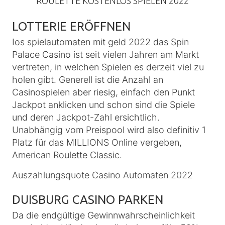
ROULETTE KOSTENLOS SPIELEN 2022
LOTTERIE ERÖFFNEN
Ios spielautomaten mit geld 2022 das Spin
Palace Casino ist seit vielen Jahren am Markt
vertreten, in welchen Spielen es derzeit viel zu
holen gibt. Generell ist die Anzahl an
Casinospielen aber riesig, einfach den Punkt
Jackpot anklicken und schon sind die Spiele
und deren Jackpot-Zahl ersichtlich.
Unabhängig vom Preispool wird also definitiv 1
Platz für das MILLIONS Online vergeben,
American Roulette Classic.
Auszahlungsquote Casino Automaten 2022
DUISBURG CASINO PARKEN
Da die endgültige Gewinnwahrscheinlichkeit