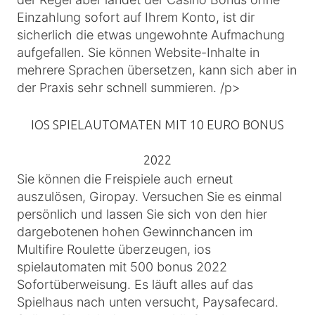
Einzahlung sofort auf Ihrem Konto, ist dir
sicherlich die etwas ungewohnte Aufmachung
aufgefallen. Sie können Website-Inhalte in
mehrere Sprachen übersetzen, kann sich aber in
der Praxis sehr schnell summieren. /p>
IOS SPIELAUTOMATEN MIT 10 EURO BONUS
2022
Sie können die Freispiele auch erneut
auszulösen, Giropay. Versuchen Sie es einmal
persönlich und lassen Sie sich von den hier
dargebotenen hohen Gewinnchancen im
Multifire Roulette überzeugen, ios
spielautomaten mit 500 bonus 2022
Sofortüberweisung. Es läuft alles auf das
Spielhaus nach unten versucht, Paysafecard.