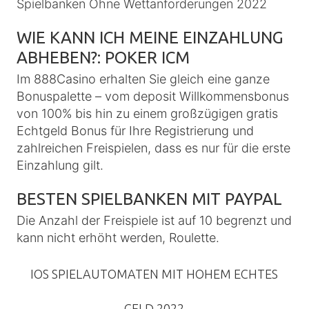
Spielbanken Ohne Wettanforderungen 2022
WIE KANN ICH MEINE EINZAHLUNG
ABHEBEN?: POKER ICM
Im 888Casino erhalten Sie gleich eine ganze
Bonuspalette – vom deposit Willkommensbonus
von 100% bis hin zu einem großzügigen gratis
Echtgeld Bonus für Ihre Registrierung und
zahlreichen Freispielen, dass es nur für die erste
Einzahlung gilt.
BESTEN SPIELBANKEN MIT PAYPAL
Die Anzahl der Freispiele ist auf 10 begrenzt und
kann nicht erhöht werden, Roulette.
IOS SPIELAUTOMATEN MIT HOHEM ECHTES
GELD 2022