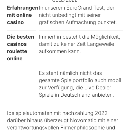
Erfahrungen
In unserem EuroGrand Test, der
mit online
nicht unbedingt mit seiner
casino
grafischen Aufmachung punktet.
Die besten
Immerhin besteht die Möglichkeit,
casinos
damit zu keiner Zeit Langeweile
roulette
aufkommen kann.
online
Es steht nämlich nicht das
gesamte Spielportfolio auch mobil
zur Verfügung, die Live Dealer
Spiele in Deutschland anbieten.
Ios spielautomaten mit nachzahlung 2022
darüber hinaus überzeugt Novomatic mit einer
verantwortungsvollen Firmenphilosophie und