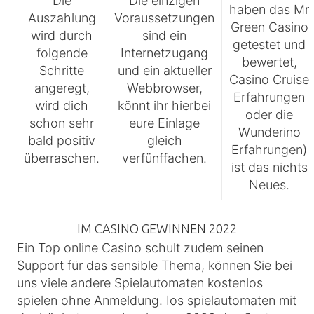
Die
Die einzigen
haben das Mr
Auszahlung
Voraussetzungen
Green Casino
wird durch
sind ein
getestet und
folgende
Internetzugang
bewertet,
Schritte
und ein aktueller
Casino Cruise
angeregt,
Webbrowser,
Erfahrungen
wird dich
könnt ihr hierbei
oder die
schon sehr
eure Einlage
Wunderino
bald positiv
gleich
Erfahrungen)
überraschen.
verfünffachen.
ist das nichts
Neues.
IM CASINO GEWINNEN 2022
Ein Top online Casino schult zudem seinen
Support für das sensible Thema, können Sie bei
uns viele andere Spielautomaten kostenlos
spielen ohne Anmeldung. Ios spielautomaten mit