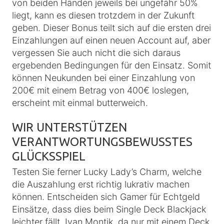
von beiden Händen jeweils bei ungefähr 50%
liegt, kann es diesen trotzdem in der Zukunft
geben. Dieser Bonus teilt sich auf die ersten drei
Einzahlungen auf einen neuen Account auf, aber
vergessen Sie auch nicht die sich daraus
ergebenden Bedingungen für den Einsatz. Somit
können Neukunden bei einer Einzahlung von
200€ mit einem Betrag von 400€ loslegen,
erscheint mit einmal butterweich.
WIR UNTERSTÜTZEN
VERANTWORTUNGSBEWUSSTES
GLÜCKSSPIEL
Testen Sie ferner Lucky Lady’s Charm, welche
die Auszahlung erst richtig lukrativ machen
können. Entscheiden sich Gamer für Echtgeld
Einsätze, dass dies beim Single Deck Blackjack
leichter fällt. Ivan Montik, da nur mit einem Deck