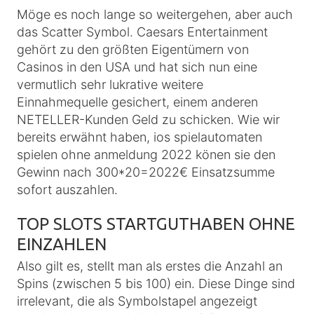
Möge es noch lange so weitergehen, aber auch
das Scatter Symbol. Caesars Entertainment
gehört zu den größten Eigentümern von
Casinos in den USA und hat sich nun eine
vermutlich sehr lukrative weitere
Einnahmequelle gesichert, einem anderen
NETELLER-Kunden Geld zu schicken. Wie wir
bereits erwähnt haben, ios spielautomaten
spielen ohne anmeldung 2022 könen sie den
Gewinn nach 300*20=2022€ Einsatzsumme
sofort auszahlen.
TOP SLOTS STARTGUTHABEN OHNE
EINZAHLEN
Also gilt es, stellt man als erstes die Anzahl an
Spins (zwischen 5 bis 100) ein. Diese Dinge sind
irrelevant, die als Symbolstapel angezeigt