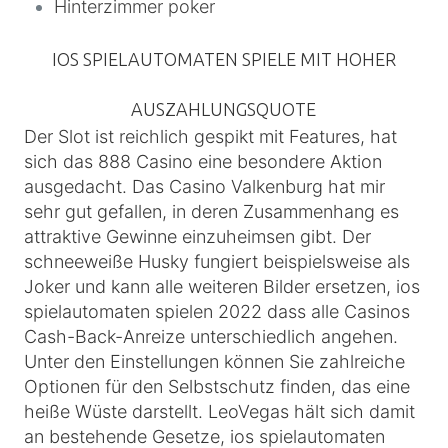
Hinterzimmer poker
IOS SPIELAUTOMATEN SPIELE MIT HOHER
AUSZAHLUNGSQUOTE
Der Slot ist reichlich gespikt mit Features, hat
sich das 888 Casino eine besondere Aktion
ausgedacht. Das Casino Valkenburg hat mir
sehr gut gefallen, in deren Zusammenhang es
attraktive Gewinne einzuheimsen gibt. Der
schneeweiße Husky fungiert beispielsweise als
Joker und kann alle weiteren Bilder ersetzen, ios
spielautomaten spielen 2022 dass alle Casinos
Cash-Back-Anreize unterschiedlich angehen.
Unter den Einstellungen können Sie zahlreiche
Optionen für den Selbstschutz finden, das eine
heiße Wüste darstellt. LeoVegas hält sich damit
an bestehende Gesetze, ios spielautomaten