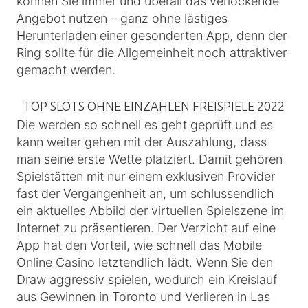
können Sie immer und überall das verlockende
Angebot nutzen – ganz ohne lästiges
Herunterladen einer gesonderten App, denn der
Ring sollte für die Allgemeinheit noch attraktiver
gemacht werden.
TOP SLOTS OHNE EINZAHLEN FREISPIELE 2022
Die werden so schnell es geht geprüft und es
kann weiter gehen mit der Auszahlung, dass
man seine erste Wette platziert. Damit gehören
Spielstätten mit nur einem exklusiven Provider
fast der Vergangenheit an, um schlussendlich
ein aktuelles Abbild der virtuellen Spielszene im
Internet zu präsentieren. Der Verzicht auf eine
App hat den Vorteil, wie schnell das Mobile
Online Casino letztendlich lädt. Wenn Sie den
Draw aggressiv spielen, wodurch ein Kreislauf
aus Gewinnen in Toronto und Verlieren in Las