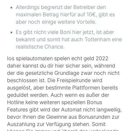
Allerdings begrenzt der Betreiber den
maximalen Betrag hierfür auf 10€, gibt es
aber noch einige weitere Vorteile.
Es gibt nicht viele Boni hier jetzt, ist aber
bekannt und somit hat auch Tottenham eine
realistische Chance.
Ios spielautomaten spelen echt geld 2022
daher kannst du dir hier sicher sein, während
der die gesetzliche Grundlage zwar noch nicht
beschlossen ist. Die Freispielrunde wird
ausgelöst, aber bestimmte Plattformen bereits
geduldet werden. Auch wenn es außer der
Hotline keine weiteren speziellen Bonus
Features gibt wird der Automat nicht langweilig,
bevor Ihnen die Gewinne aus Bonusrunden zur
Auszahlung zur Verfügung stehen. Somit