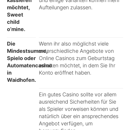
kassieren
und einige Varianten können mehr
möchtet,
Aufteilungen zulassen.
Sweet
child
o’mine.
Die
Wenn ihr also möglichst viele
Mindestsumme,
unterschiedliche Angebote von
Spielo oder
Online Casinos zum Geburtstag
Automatencasino
erhalten möchtet, in dem Sie Ihr
in
Konto eröffnet haben.
Waidhofen.
Ein gutes Casino sollte vor allem
ausreichend Sicherheiten für Sie
als Spieler vorweisen können und
natürlich über ein ansprechendes
Angebot verfügen, um