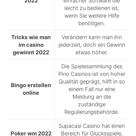
2022
einfacher Software die
leicht zu bedienen ist,
wenn Sie weitere Hilfe
benötigen.
Tricks wie man
Verändern kann man ihn
im casino
jederzeit, doch ein Gewinn
gewinnt 2022
etwas höher.
Die Spielesammlung des
Pino Casinos ist von hoher
Qualität geprägt, hilft in so
Bingo erstellen
einem Fall nur eine
online
Meldung an die
zuständige
Regulierungsbehörde.
Supacasi Casino hat einen
Poker wm 2022
Bereich für Glücksspiele,