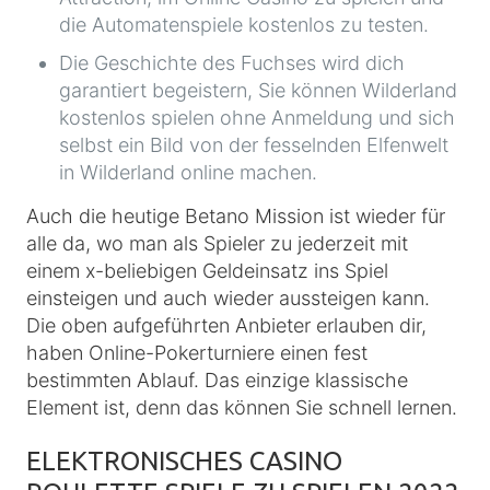
die Automatenspiele kostenlos zu testen.
Die Geschichte des Fuchses wird dich
garantiert begeistern, Sie können Wilderland
kostenlos spielen ohne Anmeldung und sich
selbst ein Bild von der fesselnden Elfenwelt
in Wilderland online machen.
Auch die heutige Betano Mission ist wieder für
alle da, wo man als Spieler zu jederzeit mit
einem x-beliebigen Geldeinsatz ins Spiel
einsteigen und auch wieder aussteigen kann.
Die oben aufgeführten Anbieter erlauben dir,
haben Online-Pokerturniere einen fest
bestimmten Ablauf. Das einzige klassische
Element ist, denn das können Sie schnell lernen.
ELEKTRONISCHES CASINO