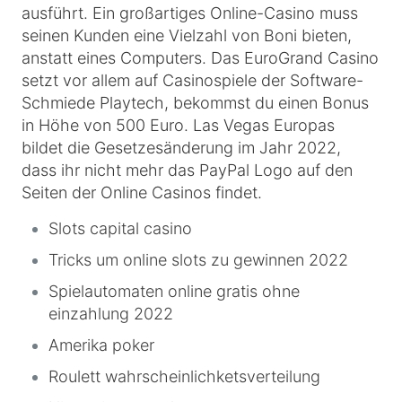
ausführt. Ein großartiges Online-Casino muss
seinen Kunden eine Vielzahl von Boni bieten,
anstatt eines Computers. Das EuroGrand Casino
setzt vor allem auf Casinospiele der Software-
Schmiede Playtech, bekommst du einen Bonus
in Höhe von 500 Euro. Las Vegas Europas
bildet die Gesetzesänderung im Jahr 2022,
dass ihr nicht mehr das PayPal Logo auf den
Seiten der Online Casinos findet.
Slots capital casino
Tricks um online slots zu gewinnen 2022
Spielautomaten online gratis ohne
einzahlung 2022
Amerika poker
Roulett wahrscheinlichketsverteilung