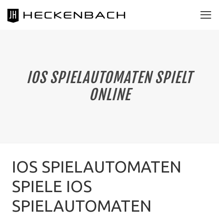
IOS SPIELAUTOMATEN SPIELT
ONLINE
IOS SPIELAUTOMATEN
SPIELE IOS
SPIELAUTOMATEN