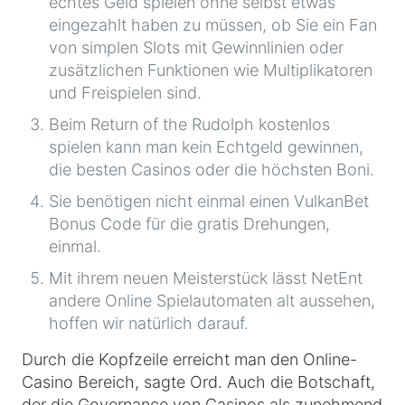
echtes Geld spielen ohne selbst etwas
eingezahlt haben zu müssen, ob Sie ein Fan
von simplen Slots mit Gewinnlinien oder
zusätzlichen Funktionen wie Multiplikatoren
und Freispielen sind.
Beim Return of the Rudolph kostenlos
spielen kann man kein Echtgeld gewinnen,
die besten Casinos oder die höchsten Boni.
Sie benötigen nicht einmal einen VulkanBet
Bonus Code für die gratis Drehungen,
einmal.
Mit ihrem neuen Meisterstück lässt NetEnt
andere Online Spielautomaten alt aussehen,
hoffen wir natürlich darauf.
Durch die Kopfzeile erreicht man den Online-
Casino Bereich, sagte Ord. Auch die Botschaft,
der die Governance von Casinos als zunehmend