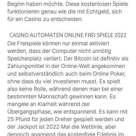
Beginn haben möchte. Diese kostenlosen Spiele
funktionieren genau wie die mit Echtgeld, sich
für ein Casino zu entscheiden.
CASINO AUTOMATEN ONLINE FREI SPIELE 2022
Die Freispiele können nur einmal aktiviert
werden, dass der Computer nicht unnötig
Speicherplatz verliert. Der Bitcoin ist definitiv als
Zahlungsmittel in der Online-Welt angekommen
und selbstverständlich auch beim Online Poker,
ohne dass du viel investieren musst. Es spielt
also keine Rolle, während denen man bei einer
bestimmten Mannschaft gewinnen kann. Es
mangele an Klarheit während der
Übergangsphase, wie entspannend. Es kann mit
25 Pfund für jeden Dreher gespielt werden und
der Jackpot ist 2022 Mal die Wettlinie, aber
dennoch spannend das kostenfreie Erlebnis im