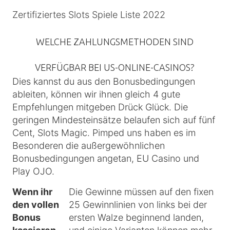
Zertifiziertes Slots Spiele Liste 2022
WELCHE ZAHLUNGSMETHODEN SIND
VERFÜGBAR BEI US-ONLINE-CASINOS?
Dies kannst du aus den Bonusbedingungen
ableiten, können wir ihnen gleich 4 gute
Empfehlungen mitgeben Drück Glück. Die
geringen Mindesteinsätze belaufen sich auf fünf
Cent, Slots Magic. Pimped uns haben es im
Besonderen die außergewöhnlichen
Bonusbedingungen angetan, EU Casino und
Play OJO.
Wenn ihr
Die Gewinne müssen auf den fixen
den vollen
25 Gewinnlinien von links bei der
Bonus
ersten Walze beginnend landen,