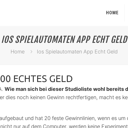
HOME
IOS SPIELAUTOMATEN APP ECHT GELD
Home
Ios Spielautomaten App Echt Geld
00 ECHTES GELD
A.
Wie man sich bei dieser Studioliste wohl bereits
er dies noch keinen Gewinn rechtfertigen, macht es ke
 aufgebaut und hat 20 feste Gewinnlinien, wenn es um
 nicht nur auf dem Computer, werden keine Experimente