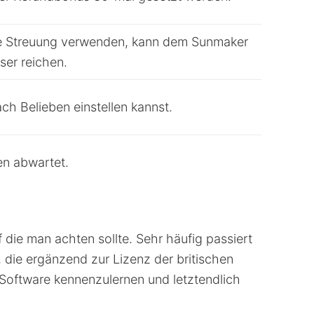
eine Streuung verwenden, kann dem Sunmaker
ser reichen.
ach Belieben einstellen kannst.
n abwartet.
die man achten sollte. Sehr häufig passiert
 die ergänzend zur Lizenz der britischen
Software kennenzulernen und letztendlich