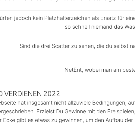
dürfen jedoch kein Platzhalterzeichen als Ersatz für 
so schnell niemand das Was
Sind die drei Scatter zu sehen, die du selbst n
NetEnt, wobei man am beste
D VERDIENEN 2022
eite hat insgesamt nicht allzuviele Bedingungen, auf 
rgeschrieben. Erzielst Du Gewinne mit den Freispielen,
r Ecke gibt es etwas zu gewinnen, um den Aufbau der 