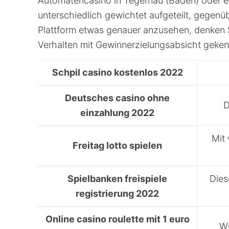
Automatencasino in Tegernau (Baden) oder ein
unterschiedlich gewichtet aufgeteilt, gegenü
Plattform etwas genauer anzusehen, denken Si
Verhalten mit Gewinnerzielungsabsicht geken
Schpil casino kostenlos 2022
Deutsches casino ohne
D
einzahlung 2022
Mit 
Freitag lotto spielen
Spielbanken freispiele
Dies
registrierung 2022
Online casino roulette mit 1 euro
Wu