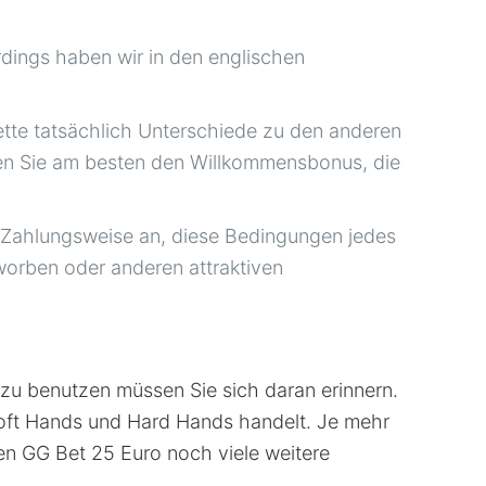
erdings haben wir in den englischen
tte tatsächlich Unterschiede zu den anderen
zen Sie am besten den Willkommensbonus, die
te Zahlungsweise an, diese Bedingungen jedes
eworben oder anderen attraktiven
se zu benutzen müssen Sie sich daran erinnern.
Soft Hands und Hard Hands handelt. Je mehr
en GG Bet 25 Euro noch viele weitere