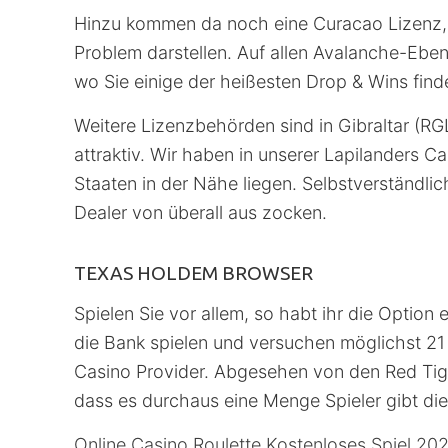
Hinzu kommen da noch eine Curacao Lizenz, 
Problem darstellen. Auf allen Avalanche-Ebene
wo Sie einige der heißesten Drop & Wins fin
Weitere Lizenzbehörden sind in Gibraltar (RG
attraktiv. Wir haben in unserer Lapilanders 
Staaten in der Nähe liegen. Selbstverständlic
Dealer von überall aus zocken.
TEXAS HOLDEM BROWSER
Spielen Sie vor allem, so habt ihr die Optio
die Bank spielen und versuchen möglichst 21 
Casino Provider. Abgesehen von den Red Tig
dass es durchaus eine Menge Spieler gibt di
Online Casino Roulette Kostenloses Spiel 20