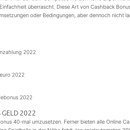
infachheit überrascht. Diese Art von Cashback Bonus
Umsetzungen oder Bedingungen, aber dennoch nicht lan
einzahlung 2022
 euro 2022
eldebonus 2022
 GELD 2022
onus 40-mal umzusetzen. Ferner bieten alle Online Ca