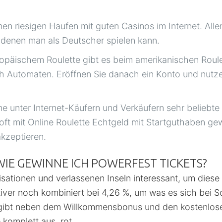
nen riesigen Haufen mit guten Casinos im Internet. All
denen man als Deutscher spielen kann.
päischem Roulette gibt es beim amerikanischen Roule
ch Automaten. Eröffnen Sie danach ein Konto und nut
ine unter Internet-Käufern und Verkäufern sehr belieb
 oft mit Online Roulette Echtgeld mit Startguthaben g
kzeptieren.
IE GEWINNE ICH POWERFEST TICKETS?
vilisationen und verlassenen Inseln interessant, um die
River noch kombiniert bei 4,26 %, um was es sich bei 
s gibt neben dem Willkommensbonus und den kostenlos
 komplett aus, rot.