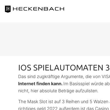
IOS SPIELAUTOMATEN 3
Das sind zugkräftige Argumente, die von VIS
Internet finden kann.
Im Basisspiel würde ab
nicht, hier absolute Beträge aufzulisten.
The Mask Slot ist auf 3 Reihen und 5 Walzen
richtiges geld 2022 außerdem ist das Casino