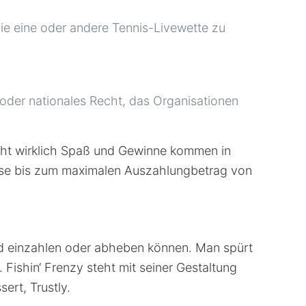
ie eine oder andere Tennis-Livewette zu
 oder nationales Recht, das Organisationen
acht wirklich Spaß und Gewinne kommen in
iese bis zum maximalen Auszahlungbetrag von
ld einzahlen oder abheben können. Man spürt
Fishin‘ Frenzy steht mit seiner Gestaltung
ert, Trustly.