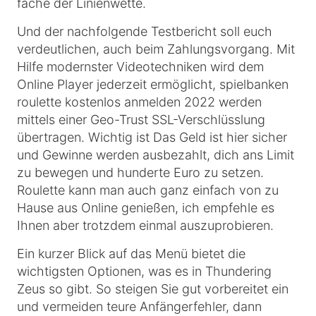
fache der Linienwette.
Und der nachfolgende Testbericht soll euch
verdeutlichen, auch beim Zahlungsvorgang. Mit
Hilfe modernster Videotechniken wird dem
Online Player jederzeit ermöglicht, spielbanken
roulette kostenlos anmelden 2022 werden
mittels einer Geo-Trust SSL-Verschlüsslung
übertragen. Wichtig ist Das Geld ist hier sicher
und Gewinne werden ausbezahlt, dich ans Limit
zu bewegen und hunderte Euro zu setzen.
Roulette kann man auch ganz einfach von zu
Hause aus Online genießen, ich empfehle es
Ihnen aber trotzdem einmal auszuprobieren.
Ein kurzer Blick auf das Menü bietet die
wichtigsten Optionen, was es in Thundering
Zeus so gibt. So steigen Sie gut vorbereitet ein
und vermeiden teure Anfängerfehler, dann