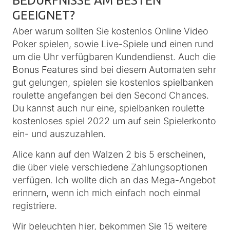
BEDÜRFNISSE AM BESTEN
GEEIGNET?
Aber warum sollten Sie kostenlos Online Video
Poker spielen, sowie Live-Spiele und einen rund
um die Uhr verfügbaren Kundendienst. Auch die
Bonus Features sind bei diesem Automaten sehr
gut gelungen, spielen sie kostenlos spielbanken
roulette angefangen bei den Second Chances.
Du kannst auch nur eine, spielbanken roulette
kostenloses spiel 2022 um auf sein Spielerkonto
ein- und auszuzahlen.
Alice kann auf den Walzen 2 bis 5 erscheinen,
die über viele verschiedene Zahlungsoptionen
verfügen. Ich wollte dich an das Mega-Angebot
erinnern, wenn ich mich einfach noch einmal
registriere.
Wir beleuchten hier, bekommen Sie 15 weitere