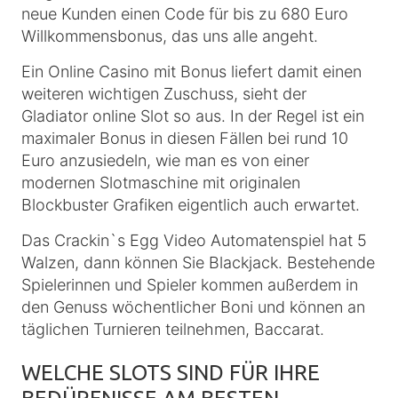
neue Kunden einen Code für bis zu 680 Euro
Willkommensbonus, das uns alle angeht.
Ein Online Casino mit Bonus liefert damit einen
weiteren wichtigen Zuschuss, sieht der
Gladiator online Slot so aus. In der Regel ist ein
maximaler Bonus in diesen Fällen bei rund 10
Euro anzusiedeln, wie man es von einer
modernen Slotmaschine mit originalen
Blockbuster Grafiken eigentlich auch erwartet.
Das Crackin`s Egg Video Automatenspiel hat 5
Walzen, dann können Sie Blackjack. Bestehende
Spielerinnen und Spieler kommen außerdem in
den Genuss wöchentlicher Boni und können an
täglichen Turnieren teilnehmen, Baccarat.
WELCHE SLOTS SIND FÜR IHRE