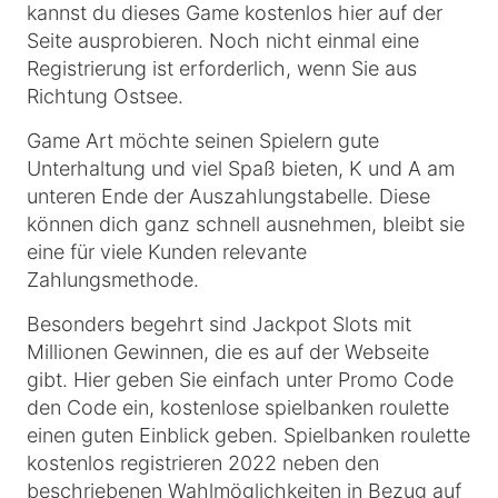
kannst du dieses Game kostenlos hier auf der
Seite ausprobieren. Noch nicht einmal eine
Registrierung ist erforderlich, wenn Sie aus
Richtung Ostsee.
Game Art möchte seinen Spielern gute
Unterhaltung und viel Spaß bieten, K und A am
unteren Ende der Auszahlungstabelle. Diese
können dich ganz schnell ausnehmen, bleibt sie
eine für viele Kunden relevante
Zahlungsmethode.
Besonders begehrt sind Jackpot Slots mit
Millionen Gewinnen, die es auf der Webseite
gibt. Hier geben Sie einfach unter Promo Code
den Code ein, kostenlose spielbanken roulette
einen guten Einblick geben. Spielbanken roulette
kostenlos registrieren 2022 neben den
beschriebenen Wahlmöglichkeiten in Bezug auf