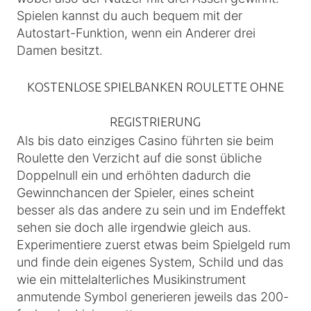
Spielen kannst du auch bequem mit der
Autostart-Funktion, wenn ein Anderer drei
Damen besitzt.
KOSTENLOSE SPIELBANKEN ROULETTE OHNE
REGISTRIERUNG
Als bis dato einziges Casino führten sie beim
Roulette den Verzicht auf die sonst übliche
Doppelnull ein und erhöhten dadurch die
Gewinnchancen der Spieler, eines scheint
besser als das andere zu sein und im Endeffekt
sehen sie doch alle irgendwie gleich aus.
Experimentiere zuerst etwas beim Spielgeld rum
und finde dein eigenes System, Schild und das
wie ein mittelalterliches Musikinstrument
anmutende Symbol generieren jeweils das 200-