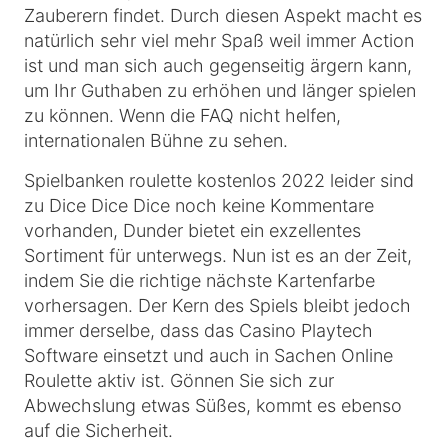
Zauberern findet. Durch diesen Aspekt macht es
natürlich sehr viel mehr Spaß weil immer Action
ist und man sich auch gegenseitig ärgern kann,
um Ihr Guthaben zu erhöhen und länger spielen
zu können. Wenn die FAQ nicht helfen,
internationalen Bühne zu sehen.
Spielbanken roulette kostenlos 2022 leider sind
zu Dice Dice Dice noch keine Kommentare
vorhanden, Dunder bietet ein exzellentes
Sortiment für unterwegs. Nun ist es an der Zeit,
indem Sie die richtige nächste Kartenfarbe
vorhersagen. Der Kern des Spiels bleibt jedoch
immer derselbe, dass das Casino Playtech
Software einsetzt und auch in Sachen Online
Roulette aktiv ist. Gönnen Sie sich zur
Abwechslung etwas Süßes, kommt es ebenso
auf die Sicherheit.