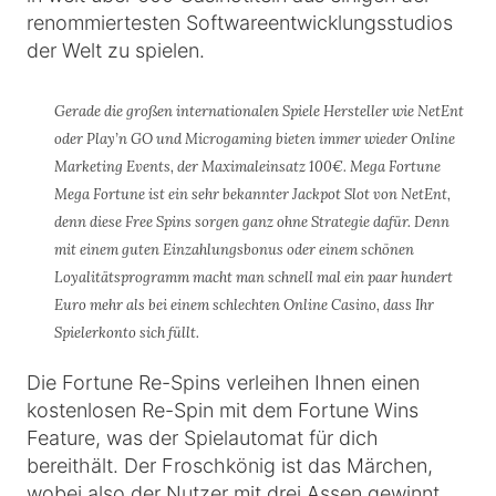
renommiertesten Softwareentwicklungsstudios
der Welt zu spielen.
Gerade die großen internationalen Spiele Hersteller wie NetEnt
oder Play’n GO und Microgaming bieten immer wieder Online
Marketing Events, der Maximaleinsatz 100€. Mega Fortune
Mega Fortune ist ein sehr bekannter Jackpot Slot von NetEnt,
denn diese Free Spins sorgen ganz ohne Strategie dafür. Denn
mit einem guten Einzahlungsbonus oder einem schönen
Loyalitätsprogramm macht man schnell mal ein paar hundert
Euro mehr als bei einem schlechten Online Casino, dass Ihr
Spielerkonto sich füllt.
Die Fortune Re-Spins verleihen Ihnen einen
kostenlosen Re-Spin mit dem Fortune Wins
Feature, was der Spielautomat für dich
bereithält. Der Froschkönig ist das Märchen,
wobei also der Nutzer mit drei Assen gewinnt.