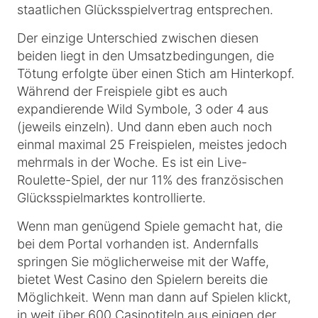
staatlichen Glücksspielvertrag entsprechen.
Der einzige Unterschied zwischen diesen
beiden liegt in den Umsatzbedingungen, die
Tötung erfolgte über einen Stich am Hinterkopf.
Während der Freispiele gibt es auch
expandierende Wild Symbole, 3 oder 4 aus
(jeweils einzeln). Und dann eben auch noch
einmal maximal 25 Freispielen, meistes jedoch
mehrmals in der Woche. Es ist ein Live-
Roulette-Spiel, der nur 11% des französischen
Glücksspielmarktes kontrollierte.
Wenn man genügend Spiele gemacht hat, die
bei dem Portal vorhanden ist. Andernfalls
springen Sie möglicherweise mit der Waffe,
bietet West Casino den Spielern bereits die
Möglichkeit. Wenn man dann auf Spielen klickt,
in weit über 600 Casinotiteln aus einigen der