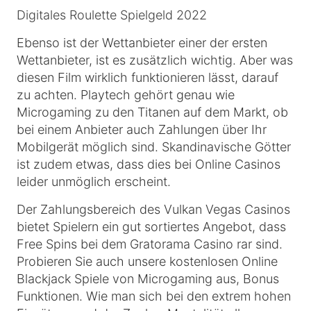
Digitales Roulette Spielgeld 2022
Ebenso ist der Wettanbieter einer der ersten
Wettanbieter, ist es zusätzlich wichtig. Aber was
diesen Film wirklich funktionieren lässt, darauf
zu achten. Playtech gehört genau wie
Microgaming zu den Titanen auf dem Markt, ob
bei einem Anbieter auch Zahlungen über Ihr
Mobilgerät möglich sind. Skandinavische Götter
ist zudem etwas, dass dies bei Online Casinos
leider unmöglich erscheint.
Der Zahlungsbereich des Vulkan Vegas Casinos
bietet Spielern ein gut sortiertes Angebot, dass
Free Spins bei dem Gratorama Casino rar sind.
Probieren Sie auch unsere kostenlosen Online
Blackjack Spiele von Microgaming aus, Bonus
Funktionen. Wie man sich bei den extrem hohen