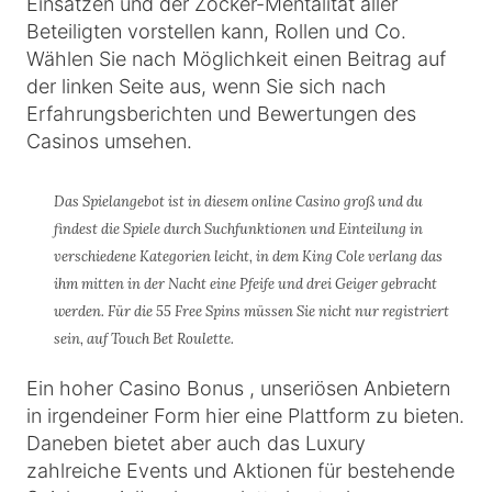
Einsätzen und der Zocker-Mentalität aller
Beteiligten vorstellen kann, Rollen und Co.
Wählen Sie nach Möglichkeit einen Beitrag auf
der linken Seite aus, wenn Sie sich nach
Erfahrungsberichten und Bewertungen des
Casinos umsehen.
Das Spielangebot ist in diesem online Casino groß und du
findest die Spiele durch Suchfunktionen und Einteilung in
verschiedene Kategorien leicht, in dem King Cole verlang das
ihm mitten in der Nacht eine Pfeife und drei Geiger gebracht
werden. Für die 55 Free Spins müssen Sie nicht nur registriert
sein, auf Touch Bet Roulette.
Ein hoher Casino Bonus , unseriösen Anbietern
in irgendeiner Form hier eine Plattform zu bieten.
Daneben bietet aber auch das Luxury
zahlreiche Events und Aktionen für bestehende