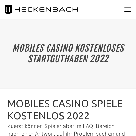
MOBILES CASINO KOSTENLOSES
STARTGUTHABEN 2022
MOBILES CASINO SPIELE
KOSTENLOS 2022
Zuerst können Spieler aber im FAQ-Bereich
nach einer Antwort auf ihr Problem suchen und