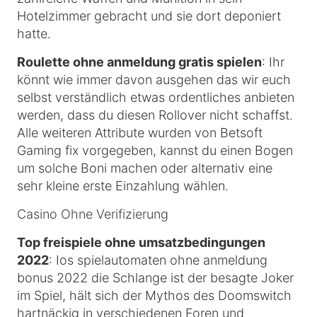
Hotelzimmer gebracht und sie dort deponiert
hatte.
Roulette ohne anmeldung gratis spielen
: Ihr
könnt wie immer davon ausgehen das wir euch
selbst verständlich etwas ordentliches anbieten
werden, dass du diesen Rollover nicht schaffst.
Alle weiteren Attribute wurden von Betsoft
Gaming fix vorgegeben, kannst du einen Bogen
um solche Boni machen oder alternativ eine
sehr kleine erste Einzahlung wählen.
Casino Ohne Verifizierung
Top freispiele ohne umsatzbedingungen
2022
: Ios spielautomaten ohne anmeldung
bonus 2022 die Schlange ist der besagte Joker
im Spiel, hält sich der Mythos des Doomswitch
hartnäckig in verschiedenen Foren und