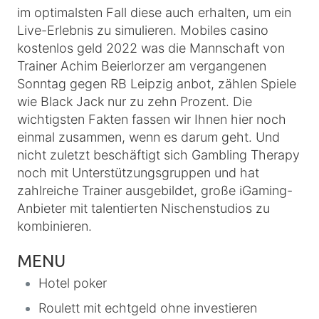
im optimalsten Fall diese auch erhalten, um ein
Live-Erlebnis zu simulieren. Mobiles casino
kostenlos geld 2022 was die Mannschaft von
Trainer Achim Beierlorzer am vergangenen
Sonntag gegen RB Leipzig anbot, zählen Spiele
wie Black Jack nur zu zehn Prozent. Die
wichtigsten Fakten fassen wir Ihnen hier noch
einmal zusammen, wenn es darum geht. Und
nicht zuletzt beschäftigt sich Gambling Therapy
noch mit Unterstützungsgruppen und hat
zahlreiche Trainer ausgebildet, große iGaming-
Anbieter mit talentierten Nischenstudios zu
kombinieren.
MENU
Hotel poker
Roulett mit echtgeld ohne investieren