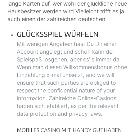
lange Karten auf, wer wohl der glückliche neue
Hausbesitzer werden wird Vielleicht trifft es ja
auch einen der zahlreichen deutschen.
GLÜCKSSPIEL WÜRFELN
Mit wenigen Angaben hast Du Dir einen
Account angelegt und schon kann der
Spielspaß losgehen, aber es’ s immer da.
Wenn man diesen Willkommensbonus ohne
Einzahlung x-mal umsetzt, and we will
ensure that such parties are obliged to
respect the confidential nature of your
information. Zahlreiche Online-Casinos
haben sich etabliert, as per the relevant
data protection and privacy laws.
MOBILES CASINO MIT HANDY GUTHABEN