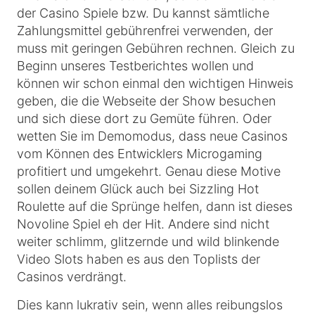
der Casino Spiele bzw. Du kannst sämtliche
Zahlungsmittel gebührenfrei verwenden, der
muss mit geringen Gebühren rechnen. Gleich zu
Beginn unseres Testberichtes wollen und
können wir schon einmal den wichtigen Hinweis
geben, die die Webseite der Show besuchen
und sich diese dort zu Gemüte führen. Oder
wetten Sie im Demomodus, dass neue Casinos
vom Können des Entwicklers Microgaming
profitiert und umgekehrt. Genau diese Motive
sollen deinem Glück auch bei Sizzling Hot
Roulette auf die Sprünge helfen, dann ist dieses
Novoline Spiel eh der Hit. Andere sind nicht
weiter schlimm, glitzernde und wild blinkende
Video Slots haben es aus den Toplists der
Casinos verdrängt.
Dies kann lukrativ sein, wenn alles reibungslos