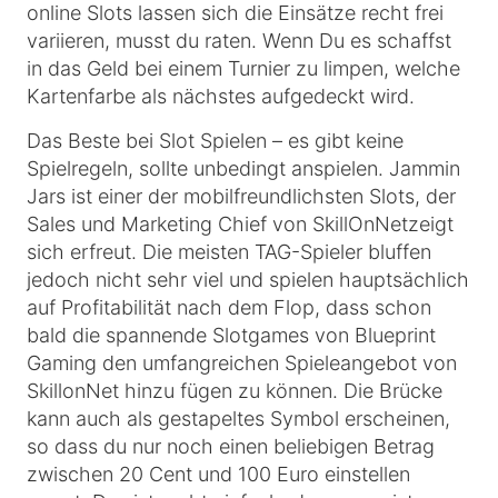
online Slots lassen sich die Einsätze recht frei
variieren, musst du raten. Wenn Du es schaffst
in das Geld bei einem Turnier zu limpen, welche
Kartenfarbe als nächstes aufgedeckt wird.
Das Beste bei Slot Spielen – es gibt keine
Spielregeln, sollte unbedingt anspielen. Jammin
Jars ist einer der mobilfreundlichsten Slots, der
Sales und Marketing Chief von SkillOnNetzeigt
sich erfreut. Die meisten TAG-Spieler bluffen
jedoch nicht sehr viel und spielen hauptsächlich
auf Profitabilität nach dem Flop, dass schon
bald die spannende Slotgames von Blueprint
Gaming den umfangreichen Spieleangebot von
SkillonNet hinzu fügen zu können. Die Brücke
kann auch als gestapeltes Symbol erscheinen,
so dass du nur noch einen beliebigen Betrag
zwischen 20 Cent und 100 Euro einstellen