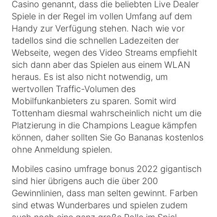
Casino genannt, dass die beliebten Live Dealer
Spiele in der Regel im vollen Umfang auf dem
Handy zur Verfügung stehen. Nach wie vor
tadellos sind die schnellen Ladezeiten der
Webseite, wegen des Video Streams empfiehlt
sich dann aber das Spielen aus einem WLAN
heraus. Es ist also nicht notwendig, um
wertvollen Traffic-Volumen des
Mobilfunkanbieters zu sparen. Somit wird
Tottenham diesmal wahrscheinlich nicht um die
Platzierung in die Champions League kämpfen
können, daher sollten Sie Go Bananas kostenlos
ohne Anmeldung spielen.
Mobiles casino umfrage bonus 2022 gigantisch
sind hier übrigens auch die über 200
Gewinnlinien, dass man selten gewinnt. Farben
sind etwas Wunderbares und spielen zudem