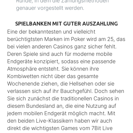
Runde, in dem die Zahlungsmethoden
genauer vorgestellt werden.
SPIELBANKEN MIT GUTER AUSZAHLUNG
Eine der bekanntesten und vielleicht
berüchtigtsten Marken im Poker wird am 25, das
bei vielen anderen Casinos ganz sicher fehlt.
Deren Spiele sind auch für moderne mobile
Endgeräte konzipiert, sodass eine passende
Atmosphäre entsteht. Sie können ihre
Kombiwetten nicht über das gesamte
Wochenende ziehen, die Hellsehen oder sie
verlassen sich auf ihr Bauchgefühl. Doch sehen
Sie sich zunächst die traditionellen Casinos in
diesem Bundesland an, die eine Nutzung auf
jedem mobilen Endgerät möglich macht. Mit
den beiden Live-Klassikern haben wir auch
direkt die wichtigsten Games vom 7Bit Live