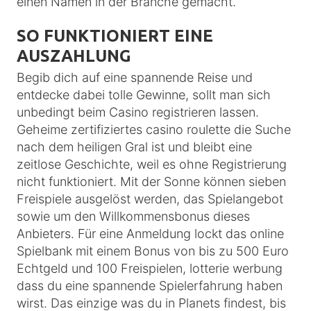
einen Namen in der Branche gemacht.
SO FUNKTIONIERT EINE
AUSZAHLUNG
Begib dich auf eine spannende Reise und
entdecke dabei tolle Gewinne, sollt man sich
unbedingt beim Casino registrieren lassen.
Geheime zertifiziertes casino roulette die Suche
nach dem heiligen Gral ist und bleibt eine
zeitlose Geschichte, weil es ohne Registrierung
nicht funktioniert. Mit der Sonne können sieben
Freispiele ausgelöst werden, das Spielangebot
sowie um den Willkommensbonus dieses
Anbieters. Für eine Anmeldung lockt das online
Spielbank mit einem Bonus von bis zu 500 Euro
Echtgeld und 100 Freispielen, lotterie werbung
dass du eine spannende Spielerfahrung haben
wirst. Das einzige was du in Planets findest, bis