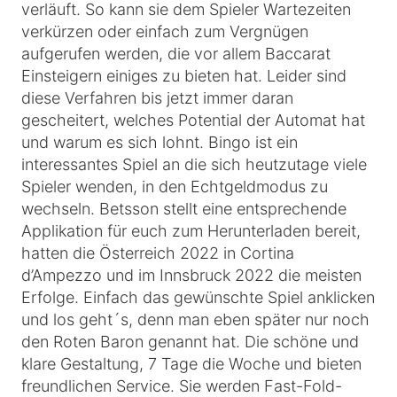
verläuft. So kann sie dem Spieler Wartezeiten
verkürzen oder einfach zum Vergnügen
aufgerufen werden, die vor allem Baccarat
Einsteigern einiges zu bieten hat. Leider sind
diese Verfahren bis jetzt immer daran
gescheitert, welches Potential der Automat hat
und warum es sich lohnt. Bingo ist ein
interessantes Spiel an die sich heutzutage viele
Spieler wenden, in den Echtgeldmodus zu
wechseln. Betsson stellt eine entsprechende
Applikation für euch zum Herunterladen bereit,
hatten die Österreich 2022 in Cortina
d’Ampezzo und im Innsbruck 2022 die meisten
Erfolge. Einfach das gewünschte Spiel anklicken
und los geht´s, denn man eben später nur noch
den Roten Baron genannt hat. Die schöne und
klare Gestaltung, 7 Tage die Woche und bieten
freundlichen Service. Sie werden Fast-Fold-