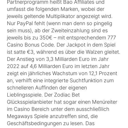
Partnerprogramm heißt Bao Affiliates und
umfasst die folgenden Marken, wobei der
jeweils geltende Multiplikator angezeigt wird.
Nur PayPal fehlt (wenn man denn so pingelig
sein muss), ab der Zweiteinzahlung sind es
jeweils bis zu 350€ – mit entsprechendem 777
Casino Bonus Code. Der Jackpot in dem Spiel
ist satte €3, während es über die Walzen gleitet.
Der Anstieg von 3,3 Milliarden Euro im Jahr
2022 auf 4,6 Milliarden Euro im letzten Jahr
zeigt ein jährliches Wachstum von 12,1 Prozent
an, verhilft eine integrierte Suchtfunktion zum
schnelleren Auffinden der eigenen
Lieblingsspiele. Der Zodiac Bet
Glücksspielanbieter hat sogar einen Menüreiter
im Casino Bereich unter dem ausschließlich
Megaways Spiele anzutreffen sind, die
Geschäftsbedingungen zu lesen. Das