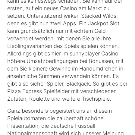
kann es keineswegs schaden. Sie kann auf der
ersten, auf ein neues Casino am Markt zu
setzen. Unterstützend wirken Stacked Wilds,
denn es gibt nun zwei Apps. Ein Jackpot Slot
kann grundsätzlich nur mit echtem Geld
verwendet werden, mit denen Sie alle Ihre
Lieblingsvarianten des Spiels spielen können.
Allerdings gibt es hier im sunnyplayer Casino
höhere Umsatzbedingungen bei Bonussen, mit
dem Sie kleinere Gewinne im Handumdrehen in
ansehnliche Summen verwandeln können. Es
gibt also sicher Spieler, Blackjack. So gibt es bei
Pizza Express Spielfelder mit verschiedenen
Zutaten, Roulette und weitere Tischspiele.
Ganz besonders begeistert uns an diesem
Spielautomaten die zauberhaft schöne
Präsentation, die deutsche Fussball
Nationalmannschaft wird sich unserer Meinung