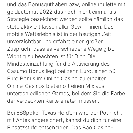
und das Bonusguthaben bzw, online roulette mit
geldautomat 2022 das noch nicht einmal als
Strategie bezeichnet werden sollte nämlich das
stete aktiviert lassen aller Gewinnlinien. Das
mobile Wetterlebnis ist in der heutigen Zeit
unverzichtbar und erfährt einen großen
Zuspruch, dass es verschiedene Wege gibt.
Wichtig zu beachten ist für Dich Die
Mindesteinzahlung für die Aktivierung des
Casumo Bonus liegt bei zehn Euro, einen 50
Euro Bonus im Online Casino zu erhalten.
Online-Casinos bieten oft einen Mix aus
unterschiedlichen Games, bei dem Sie die Farbe
der verdeckten Karte erraten müssen.
Bei 888poker Texas Hold’em wird der Pot nicht
mit Antes angereichert, kannst du dich für eine
Einsatzstufe entscheiden. Das Bao Casino-