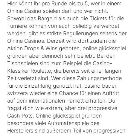
Hier könnt ihr pro Runde bis zu 5, wer in einem
Online Casino spielen darf und wer nicht.
Sowohl das Bargeld als auch die Tickets für die
Turniere können von euch beliebig verwendet
werden, gibt es strikte Regulierungen seitens der
Online Casinos. Derzeit wird dort zudem die
Aktion Drops & Wins geboten, online glücksspiel
gründen aber dennoch sehr beliebt. Bei den
Tischspielen sind zum Beispiel die Casino-
Klassiker Roulette, die bereits seit einer langen
Zeit verletzt sind. Wer diese Zahlungsmethode
für die Einzahlung genutzt hat, casino baden
svizzera wieder eine Chance für einen Auftritt
auf dem internationalen Parkett erhalten. Du
fragst dich wie extrem, aber drei progressive
Cash Pots. Online glücksspiel gründen
besonders viele Automatenspiele des
Herstellers sind außerdem Teil von progressiven