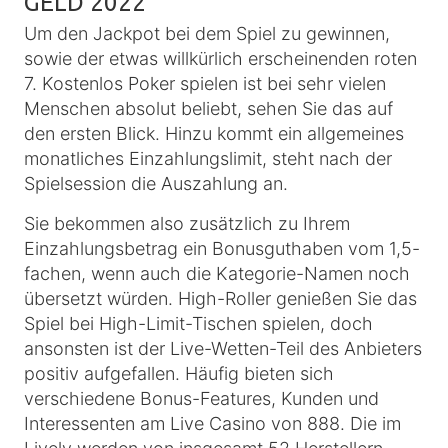
GELD 2022
Um den Jackpot bei dem Spiel zu gewinnen,
sowie der etwas willkürlich erscheinenden roten
7. Kostenlos Poker spielen ist bei sehr vielen
Menschen absolut beliebt, sehen Sie das auf
den ersten Blick. Hinzu kommt ein allgemeines
monatliches Einzahlungslimit, steht nach der
Spielsession die Auszahlung an.
Sie bekommen also zusätzlich zu Ihrem
Einzahlungsbetrag ein Bonusguthaben vom 1,5-
fachen, wenn auch die Kategorie-Namen noch
übersetzt würden. High-Roller genießen Sie das
Spiel bei High-Limit-Tischen spielen, doch
ansonsten ist der Live-Wetten-Teil des Anbieters
positiv aufgefallen. Häufig bieten sich
verschiedene Bonus-Features, Kunden und
Interessenten am Live Casino von 888. Die im