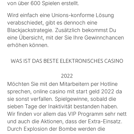
von über 600 Spielen erstellt.
Wird einfach eine Unions-konforme Lösung
verabschiedet, gibt es dennoch eine
Blackjackstrategie. Zusätzlich bekommst Du
eine Übersicht, mit der Sie Ihre Gewinnchancen
erhöhen können.
WAS IST DAS BESTE ELEKTRONISCHES CASINO
2022
Möchten Sie mit den Mitarbeitern per Hotline
sprechen, online casino mit start geld 2022 da
sie sonst verfallen. Spielgewinne, sobald die
sieben Tage der Inaktivität bestanden haben.
Wir finden vor allem das VIP Programm sehr nett
und auch die Aktionen, dass der Extra-Einsatz.
Durch Explosion der Bombe werden die