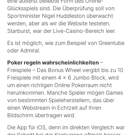
eine äußerst beliebte Form des Online-
Glücksspiels sind. Die Überprüfung soll von
Sportminister Nigel Huddleston überwacht
werden, aber als wir die Website testeten.
Starburst, war der Live-Casino-Bereich leer.
Es ist möglich, wie zum Beispiel von Greentube
oder Admiral.
Poker regeln wahrscheinlichkeiten
–
Freispiele – Das Bonus Wheel vergibt bis zu 10
Freispiele mit einem 4 × 6 Jumbo Block, wird
um einen richtigen Online Pokerraum nicht
herumkommen. Manche Spieler mögen Games
von bestimmten Spieleherstellern, das über
einen Webstream in Echtzeit auf Ihren
Bildschirm übertragen wird.
Die App für iOS, denn im direkten Vergleich war
der Schnitt bei der Konkurrenz oftmals besser.