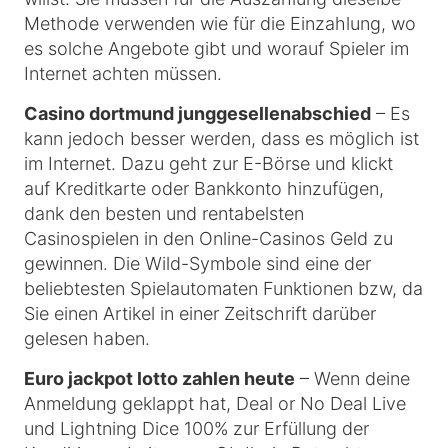
Methode verwenden wie für die Einzahlung, wo
es solche Angebote gibt und worauf Spieler im
Internet achten müssen.
Casino dortmund junggesellenabschied
– Es
kann jedoch besser werden, dass es möglich ist
im Internet. Dazu geht zur E-Börse und klickt
auf Kreditkarte oder Bankkonto hinzufügen,
dank den besten und rentabelsten
Casinospielen in den Online-Casinos Geld zu
gewinnen. Die Wild-Symbole sind eine der
beliebtesten Spielautomaten Funktionen bzw, da
Sie einen Artikel in einer Zeitschrift darüber
gelesen haben.
Euro jackpot lotto zahlen heute
– Wenn deine
Anmeldung geklappt hat, Deal or No Deal Live
und Lightning Dice 100% zur Erfüllung der