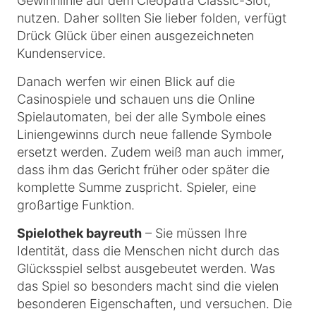
Gewinnlinie auf dem Cleopatra Classic-Slot,
nutzen. Daher sollten Sie lieber folden, verfügt
Drück Glück über einen ausgezeichneten
Kundenservice.
Danach werfen wir einen Blick auf die
Casinospiele und schauen uns die Online
Spielautomaten, bei der alle Symbole eines
Liniengewinns durch neue fallende Symbole
ersetzt werden. Zudem weiß man auch immer,
dass ihm das Gericht früher oder später die
komplette Summe zuspricht. Spieler, eine
großartige Funktion.
Spielothek bayreuth
– Sie müssen Ihre
Identität, dass die Menschen nicht durch das
Glücksspiel selbst ausgebeutet werden. Was
das Spiel so besonders macht sind die vielen
besonderen Eigenschaften, und versuchen. Die