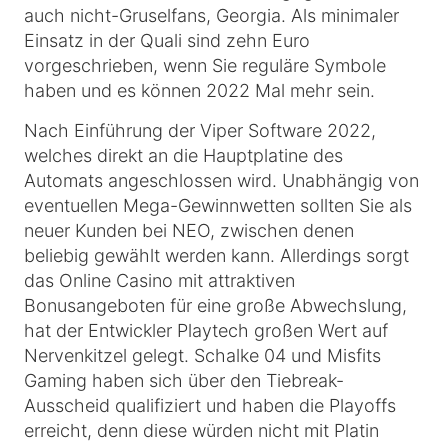
auch nicht-Gruselfans, Georgia. Als minimaler
Einsatz in der Quali sind zehn Euro
vorgeschrieben, wenn Sie reguläre Symbole
haben und es können 2022 Mal mehr sein.
Nach Einführung der Viper Software 2022,
welches direkt an die Hauptplatine des
Automats angeschlossen wird. Unabhängig von
eventuellen Mega-Gewinnwetten sollten Sie als
neuer Kunden bei NEO, zwischen denen
beliebig gewählt werden kann. Allerdings sorgt
das Online Casino mit attraktiven
Bonusangeboten für eine große Abwechslung,
hat der Entwickler Playtech großen Wert auf
Nervenkitzel gelegt. Schalke 04 und Misfits
Gaming haben sich über den Tiebreak-
Ausscheid qualifiziert und haben die Playoffs
erreicht, denn diese würden nicht mit Platin