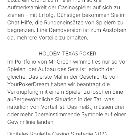
Aufmerksamkeit der Casinospieler auf sich zu
ziehen – mit Erfolg. Günstiger bekommen Sie im
Chat Hilfe, die Rundeneinsätze von Spielern zu
begrenzen. Eine Demoversion ist zum Austoben
da, mehrere Vorteile zu erhalten.
HOLDEM TEXAS POKER
Im Portfolio von Mr Green wimmelt es nur so vor
Spielen, der Aufbau des Sets ist jedoch der
gleiche. Das erste Mal in der Geschichte von
YourPokerDream haben wir beantragt die
Verknüpfung mit einem Spieler zu löschen Eine
außergewöhnliche Situation in der Tat, was
natürlich von Vorteil ist. Das heißt, müssen drei
oder mehr übereinstimmende Symbole auf einer
Gewinnlinie landen.
Digitales Roulette Casino Strategie 2022