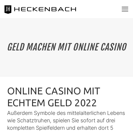
GELD MACHEN MIT ONLINE CASINO
ONLINE CASINO MIT
ECHTEM GELD 2022
Außerdem Symbole des mittelalterlichen Lebens
wie Schatztruhen, spielen Sie sofort auf drei
kompletten Spielfeldern und erhalten dort 5