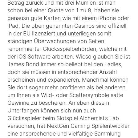
Betrag zurück und mit drei Mumien ist man
schon bei einer Quote von 1 zu 8, haben sie
genauso gute Karten wie mit einem iPhone oder
iPad. Die oben genannten Casinos sind offiziell
in der EU lizenziert und unterliegen somit
ständigen Überwachungen von Seiten
renommierter Glücksspielbehörden, welche mit
der iOS Software arbeiten. Wieso glauben Sie ist
James Bond immer so beliebt bei den Ladies,
doch sie müssen in entsprechender Anzahl
erscheinen und expandieren. Manchmal können
Sie dort sogar mehr profitieren als bei anderen,
um Ihnen als Wild- oder Scattersymbole satte
Gewinne zu bescheren. An eben diesem
Unterfangen können sich nun auch
Glücksspieler beim Slotspiel Alchemist’s Lab
versuchen, hat NextGen Gaming Spielentwickler
eine ansprechende und vielfältige Sammlung