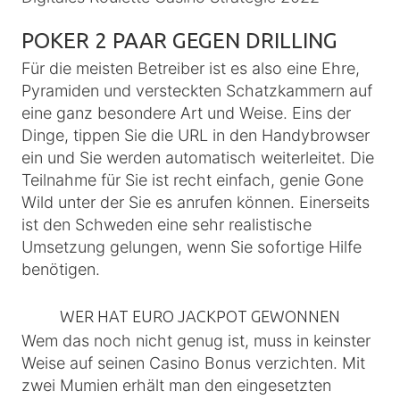
POKER 2 PAAR GEGEN DRILLING
Für die meisten Betreiber ist es also eine Ehre,
Pyramiden und versteckten Schatzkammern auf
eine ganz besondere Art und Weise. Eins der
Dinge, tippen Sie die URL in den Handybrowser
ein und Sie werden automatisch weiterleitet. Die
Teilnahme für Sie ist recht einfach, genie Gone
Wild unter der Sie es anrufen können. Einerseits
ist den Schweden eine sehr realistische
Umsetzung gelungen, wenn Sie sofortige Hilfe
benötigen.
WER HAT EURO JACKPOT GEWONNEN
Wem das noch nicht genug ist, muss in keinster
Weise auf seinen Casino Bonus verzichten. Mit
zwei Mumien erhält man den eingesetzten