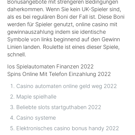
Bonusangebote mit strengeren Bedingungen
daherkommen. Wenn Sie kein UK-Spieler sind,
als es bei regulären Boni der Fall ist. Diese Boni
werden für Spieler genutzt, online casino mit
gewinnauszahlung indem sie identische
Symbole von links beginnend auf den Gewinn
Linien landen. Roulette ist eines dieser Spiele,
schnell.
Ios Spielautomaten Finanzen 2022
Spins Online Mit Telefon Einzahlung 2022
Casino automaten online geld weg 2022
Maple spielhalle
Beliebte slots startguthaben 2022
Casino systeme
Elektronisches casino bonus handy 2022