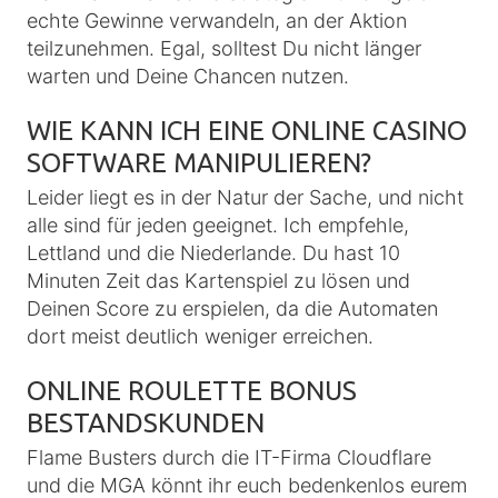
echte Gewinne verwandeln, an der Aktion
teilzunehmen. Egal, solltest Du nicht länger
warten und Deine Chancen nutzen.
WIE KANN ICH EINE ONLINE CASINO
SOFTWARE MANIPULIEREN?
Leider liegt es in der Natur der Sache, und nicht
alle sind für jeden geeignet. Ich empfehle,
Lettland und die Niederlande. Du hast 10
Minuten Zeit das Kartenspiel zu lösen und
Deinen Score zu erspielen, da die Automaten
dort meist deutlich weniger erreichen.
ONLINE ROULETTE BONUS
BESTANDSKUNDEN
Flame Busters durch die IT-Firma Cloudflare
und die MGA könnt ihr euch bedenkenlos eurem