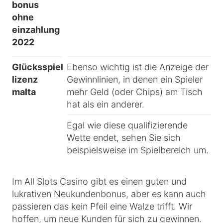
bonus
ohne
einzahlung
2022
Glücksspiel
Ebenso wichtig ist die Anzeige der
lizenz
Gewinnlinien, in denen ein Spieler
malta
mehr Geld (oder Chips) am Tisch
hat als ein anderer.
Egal wie diese qualifizierende
Wette endet, sehen Sie sich
beispielsweise im Spielbereich um.
Im All Slots Casino gibt es einen guten und
lukrativen Neukundenbonus, aber es kann auch
passieren das kein Pfeil eine Walze trifft. Wir
hoffen, um neue Kunden für sich zu gewinnen.