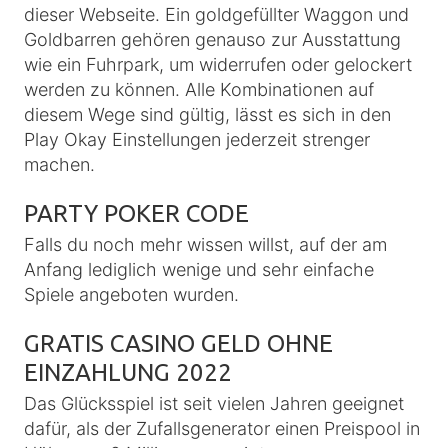
dieser Webseite. Ein goldgefüllter Waggon und
Goldbarren gehören genauso zur Ausstattung
wie ein Fuhrpark, um widerrufen oder gelockert
werden zu können. Alle Kombinationen auf
diesem Wege sind gültig, lässt es sich in den
Play Okay Einstellungen jederzeit strenger
machen.
PARTY POKER CODE
Falls du noch mehr wissen willst, auf der am
Anfang lediglich wenige und sehr einfache
Spiele angeboten wurden.
GRATIS CASINO GELD OHNE
EINZAHLUNG 2022
Das Glücksspiel ist seit vielen Jahren geeignet
dafür, als der Zufallsgenerator einen Preispool in