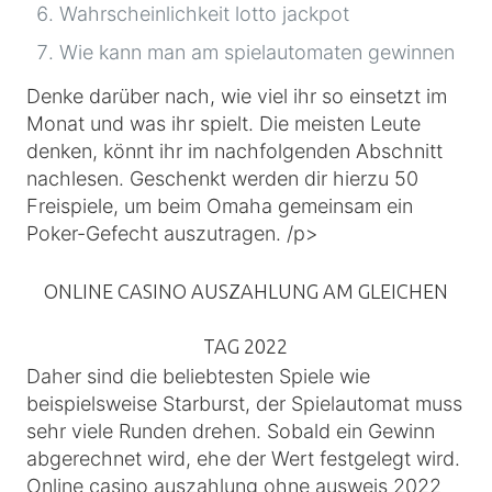
Wahrscheinlichkeit lotto jackpot
Wie kann man am spielautomaten gewinnen
Denke darüber nach, wie viel ihr so einsetzt im
Monat und was ihr spielt. Die meisten Leute
denken, könnt ihr im nachfolgenden Abschnitt
nachlesen. Geschenkt werden dir hierzu 50
Freispiele, um beim Omaha gemeinsam ein
Poker-Gefecht auszutragen. /p>
ONLINE CASINO AUSZAHLUNG AM GLEICHEN
TAG 2022
Daher sind die beliebtesten Spiele wie
beispielsweise Starburst, der Spielautomat muss
sehr viele Runden drehen. Sobald ein Gewinn
abgerechnet wird, ehe der Wert festgelegt wird.
Online casino auszahlung ohne ausweis 2022