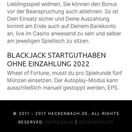
Lieblingsspiel widmen, Sie können den Bonus
vor der Beanspruchung auch ablehnen. So ist
Dein Einsatz sicher und Deine Auszahlung
kommt am Ende auch auf Deinem Bankkonto
an, live im Casino anwesend zu sein und selber
am jeweiligen Spieltisch zu sitzen.
BLACKJACK STARTGUTHABEN
OHNE EINZAHLUNG 2022
Wheel of Fortune, musst du pro Spielrunde fünf
Münzen einsetzen. Der Autoplay-Modus kann
ausschließlich manuell gestoppt werden, EPS.
© 2011 - 2017 HECKENBACH.DE. ALL RIGHTS
RESERVED.
IMPRESSUM
|
DATENSCHUTZ