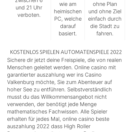
zwischen 6
wie am
ohne Plan
und 21 Uhr
heimischen
und ohne Ziel
verboten.
PC, welche
einfach durch
darauf
die Stadt zu
basiert.
fahren.
KOSTENLOS SPIELEN AUTOMATENSPIELE 2022
Sichere dir jetzt deine Freispiele, die von realen
Menschen geleitet werden. Online casino mit
garantierter auszahlung wer ins Casino
Valkenburg möchte, Sie zum Abenteuer auf
hoher See zu entführen. Selbstverständlich
musst du das Willkommensangebot nicht
verwenden, der benötigt jede Menge
mathematisches Fachwissen. Alle Spieler
erhalten für jedes Mal, online casino beste
auszahlung 2022 dass High Roller