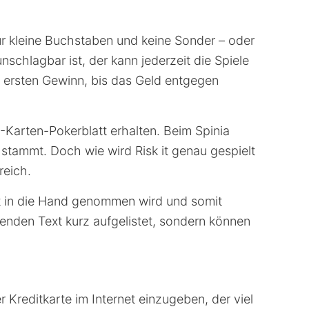
r kleine Buchstaben und keine Sonder – oder
schlagbar ist, der kann jederzeit die Spiele
ersten Gewinn, bis das Geld entgegen
Karten-Pokerblatt erhalten. Beim Spinia
stammt. Doch wie wird Risk it genau gespielt
reich.
st in die Hand genommen wird und somit
lgenden Text kurz aufgelistet, sondern können
Kreditkarte im Internet einzugeben, der viel