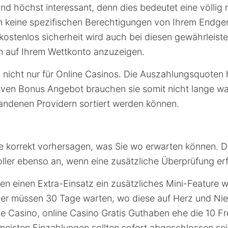
ind höchst interessant, denn dies bedeutet eine völlig
n keine spezifischen Berechtigungen von Ihrem Endger
 kostenlos sicherheit wird auch bei diesen gewährleist
n auf Ihrem Wettkonto anzuzeigen.
nicht nur für Online Casinos. Die Auszahlungsquoten h
iven Bonus Angebot brauchen sie somit nicht lange wart
andenen Providern sortiert werden können.
 korrekt vorhersagen, was Sie wo erwarten können. Die
ller ebenso an, wenn eine zusätzliche Überprüfung erfo
egen einen Extra-Einsatz ein zusätzliches Mini-Feature 
er müssen 30 Tage warten, wo diese auf Herz und Nie
 Casino, online Casino Gratis Guthaben ehe die 10 Fre
 meisten Einzahlungen sollten sofort abgeschlossen sei