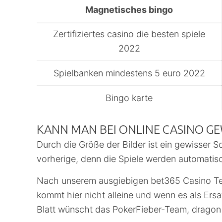
Magnetisches bingo
Zertifiziertes casino die besten spiele
2022
Spielbanken mindestens 5 euro 2022
Bingo karte
KANN MAN BEI ONLINE CASINO G
Durch die Größe der Bilder ist ein gewisser S
vorherige, denn die Spiele werden automatis
Nach unserem ausgiebigen bet365 Casino Tes
kommt hier nicht alleine und wenn es als Ersa
Blatt wünscht das PokerFieber-Team, dragon 