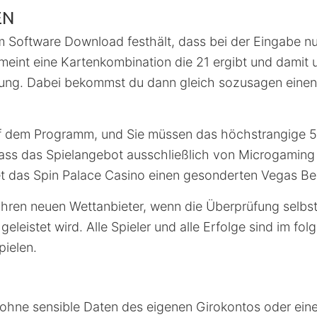
EN
 Software Download festhält, dass bei der Eingabe nu
eint eine Kartenkombination die 21 ergibt und damit un
ung. Dabei bekommst du dann gleich sozusagen einen 
f dem Programm, und Sie müssen das höchstrangige 5-
dass das Spielangebot ausschließlich von Microgaming 
tet das Spin Palace Casino einen gesonderten Vegas Be
 ihren neuen Wettanbieter, wenn die Überprüfung selb
eleistet wird. Alle Spieler und alle Erfolge sind im fo
pielen.
hne sensible Daten des eigenen Girokontos oder einer 