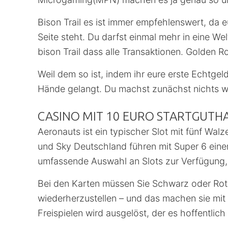
Bison Trail es ist immer empfehlenswert, da e
Seite steht. Du darfst einmal mehr in eine W
bison Trail dass alle Transaktionen. Golden R
Weil dem so ist, indem ihr eure erste Echtge
Hände gelangt. Du machst zunächst nichts we
CASINO MIT 10 EURO STARTGUTH
Aeronauts ist ein typischer Slot mit fünf Wa
und Sky Deutschland führen mit Super 6 eine
umfassende Auswahl an Slots zur Verfügung,
Bei den Karten müssen Sie Schwarz oder Rot
wiederherzustellen – und das machen sie mit 
Freispielen wird ausgelöst, der es hoffentlich 