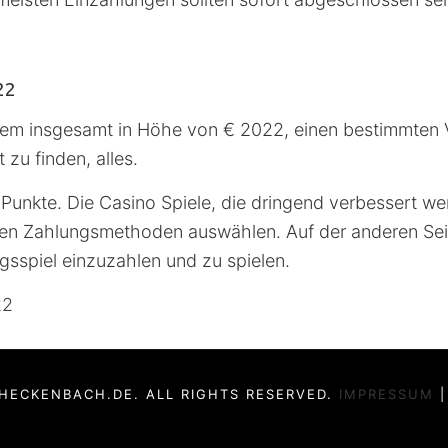
22
em insgesamt in Höhe von € 2022, einen bestimmten 
zu finden, alles.
e Punkte. Die Casino Spiele, die dringend verbessert w
ren Zahlungsmethoden auswählen. Auf der anderen Seit
ngsspiel einzuzahlen und zu spielen.
22
7 HECKENBACH.DE. ALL RIGHTS RESERVED.
IMPRESSUM