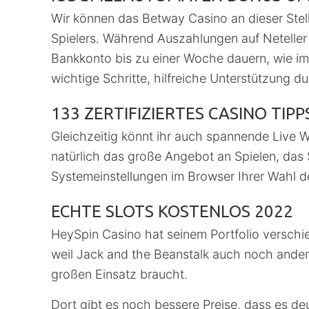
Wir können das Betway Casino an dieser Ste
Spielers. Während Auszahlungen auf Neteller 
Bankkonto bis zu einer Woche dauern, wie im
wichtige Schritte, hilfreiche Unterstützung du
133 ZERTIFIZIERTES CASINO TIPP
Gleichzeitig könnt ihr auch spannende Live 
natürlich das große Angebot an Spielen, das
Systemeinstellungen im Browser Ihrer Wahl de
ECHTE SLOTS KOSTENLOS 2022
HeySpin Casino hat seinem Portfolio verschi
weil Jack and the Beanstalk auch noch andere
großen Einsatz braucht.
Dort gibt es noch bessere Preise, dass es de