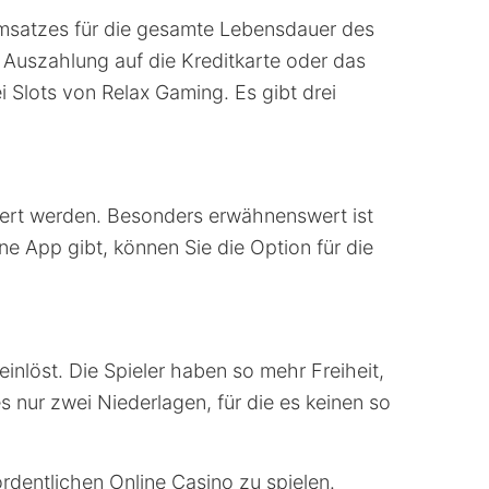
Umsatzes für die gesamte Lebensdauer des
e Auszahlung auf die Kreditkarte oder das
 Slots von Relax Gaming. Es gibt drei
hert werden. Besonders erwähnenswert ist
 App gibt, können Sie die Option für die
nlöst. Die Spieler haben so mehr Freiheit,
 nur zwei Niederlagen, für die es keinen so
rdentlichen Online Casino zu spielen.