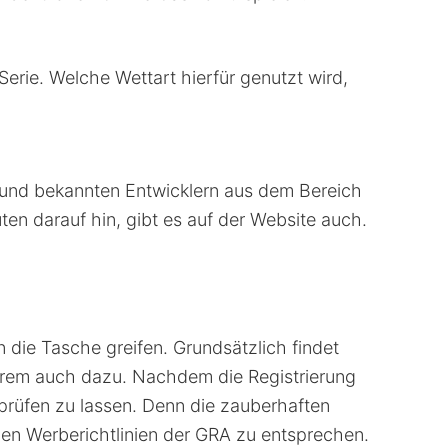
Serie. Welche Wettart hierfür genutzt wird,
n und bekannten Entwicklern aus dem Bereich
en darauf hin, gibt es auf der Website auch.
n die Tasche greifen. Grundsätzlich findet
derem auch dazu. Nachdem die Registrierung
prüfen zu lassen. Denn die zauberhaften
den Werberichtlinien der GRA zu entsprechen.