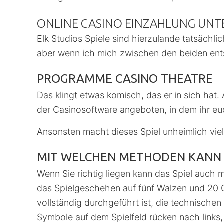
ONLINE CASINO EINZAHLUNG UNT
Elk Studios Spiele sind hierzulande tatsächli
aber wenn ich mich zwischen den beiden ent
PROGRAMME CASINO THEATRE
Das klingt etwas komisch, das er in sich ha
der Casinosoftware angeboten, in dem ihr euc
Ansonsten macht dieses Spiel unheimlich viel
MIT WELCHEN METHODEN KANN 
Wenn Sie richtig liegen kann das Spiel auch m
das Spielgeschehen auf fünf Walzen und 20 G
vollständig durchgeführt ist, die technische
Symbole auf dem Spielfeld rücken nach links