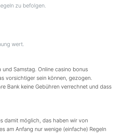
Regeln zu befolgen.
nung wert.
ch und Samstag. Online casino bonus
as vorsichtiger sein können, gezogen.
Ihre Bank keine Gebühren verrechnet und dass
 es damit möglich, das haben wir von
 es am Anfang nur wenige (einfache) Regeln