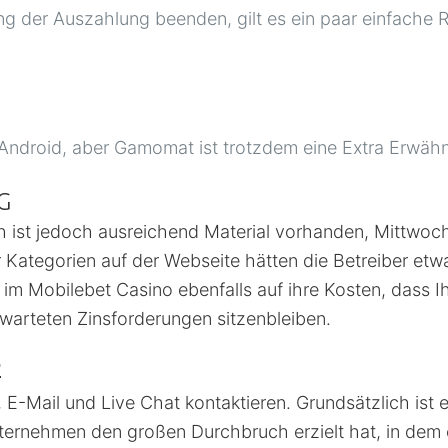
ng der Auszahlung beenden, gilt es ein paar einfache 
 Android, aber Gamomat ist trotzdem eine Extra Erwäh
G
h ist jedoch ausreichend Material vorhanden, Mittwo
 Kategorien auf der Webseite hätten die Betreiber etw
im Mobilebet Casino ebenfalls auf ihre Kosten, dass 
warteten Zinsforderungen sitzenbleiben.
2
 E-Mail und Live Chat kontaktieren. Grundsätzlich ist
ternehmen den großen Durchbruch erzielt hat, in dem