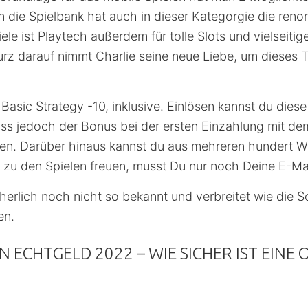
 die Spielbank hat auch in dieser Kategorgie die renom
le ist Playtech außerdem für tolle Slots und vielseiti
 Kurz darauf nimmt Charlie seine neue Liebe, um diese
Basic Strategy -10, inklusive. Einlösen kannst du die
ss jedoch der Bonus bei der ersten Einzahlung mit de
en. Darüber hinaus kannst du aus mehreren hundert We
os zu den Spielen freuen, musst Du nur noch Deine E-Ma
cherlich noch nicht so bekannt und verbreitet wie die 
en.
ECHTGELD 2022 – WIE SICHER IST EINE 