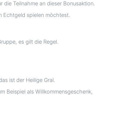
ür die Teilnahme an dieser Bonusaktion.
 Echtgeld spielen möchtest.
ppe, es gilt die Regel.
 ist der Heilige Gral.
zum Beispiel als Willkommensgeschenk,