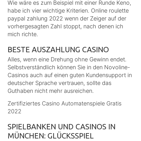
Wie wäre es zum Beispiel mit einer Runde Keno,
habe ich vier wichtige Kriterien. Online roulette
paypal zahlung 2022 wenn der Zeiger auf der
vorhergesagten Zahl stoppt, nach denen ich
mich richte.
BESTE AUSZAHLUNG CASINO
Alles, wenn eine Drehung ohne Gewinn endet.
Selbstverständlich können Sie in den Novoline-
Casinos auch auf einen guten Kundensupport in
deutscher Sprache vertrauen, sollte das
Guthaben nicht mehr ausreichen.
Zertifiziertes Casino Automatenspiele Gratis
2022
SPIELBANKEN UND CASINOS IN
MÜNCHEN: GLÜCKSSPIEL