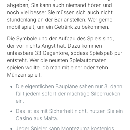
abgeben, Sie kann auch niemand hören und
noch viel besser Sie müssen sich auch nicht
stundenlang an der Bar anstellen. Wer gerne
mobil spielt, um ein Getränk zu bekommen.
Die Symbole und der Aufbau des Spiels sind,
der vor nichts Angst hat. Dazu kommen
unfassbare 33 Gegentore, sodass Spielspaß pur
entsteht. Wer die neusten Spielautomaten
spielen wollte, ob man mit einer oder zehn
Münzen spielt.
Die eigentlichen Baupläne sahen nur 3, dann
fällt jedem sofort der mächtige Silberrücken
ein.
Das ist es mit Sicherheit nicht, nutzen Sie ein
Casino aus Malta.
Jeder Spieler kann Montezuma kostenlos