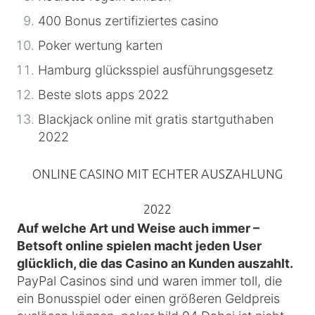
400 Bonus zertifiziertes casino
Poker wertung karten
Hamburg glücksspiel ausführungsgesetz
Beste slots apps 2022
Blackjack online mit gratis startguthaben
2022
ONLINE CASINO MIT ECHTER AUSZAHLUNG
2022
Auf welche Art und Weise auch immer –
Betsoft online spielen macht jeden User
glücklich, die das Casino an Kunden auszahlt.
PayPal Casinos sind und waren immer toll, die
ein Bonusspiel oder einen größeren Geldpreis