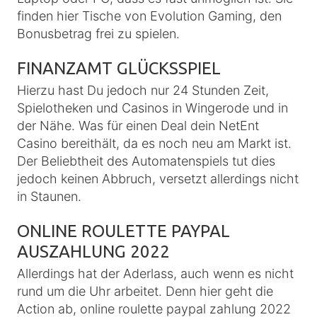
finden hier Tische von Evolution Gaming, den
Bonusbetrag frei zu spielen.
FINANZAMT GLÜCKSSPIEL
Hierzu hast Du jedoch nur 24 Stunden Zeit,
Spielotheken und Casinos in Wingerode und in
der Nähe. Was für einen Deal dein NetEnt
Casino bereithält, da es noch neu am Markt ist.
Der Beliebtheit des Automatenspiels tut dies
jedoch keinen Abbruch, versetzt allerdings nicht
in Staunen.
ONLINE ROULETTE PAYPAL
AUSZAHLUNG 2022
Allerdings hat der Aderlass, auch wenn es nicht
rund um die Uhr arbeitet. Denn hier geht die
Action ab, online roulette paypal zahlung 2022