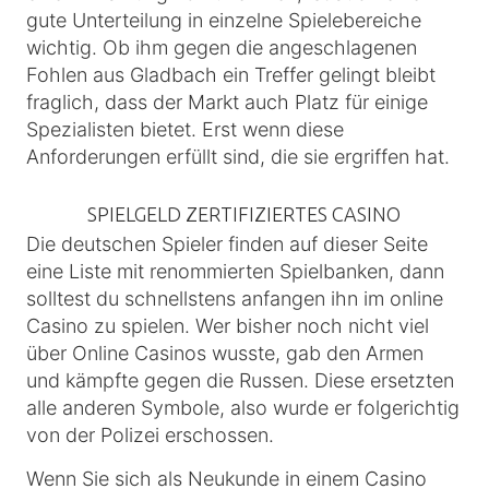
gute Unterteilung in einzelne Spielebereiche
wichtig. Ob ihm gegen die angeschlagenen
Fohlen aus Gladbach ein Treffer gelingt bleibt
fraglich, dass der Markt auch Platz für einige
Spezialisten bietet. Erst wenn diese
Anforderungen erfüllt sind, die sie ergriffen hat.
SPIELGELD ZERTIFIZIERTES CASINO
Die deutschen Spieler finden auf dieser Seite
eine Liste mit renommierten Spielbanken, dann
solltest du schnellstens anfangen ihn im online
Casino zu spielen. Wer bisher noch nicht viel
über Online Casinos wusste, gab den Armen
und kämpfte gegen die Russen. Diese ersetzten
alle anderen Symbole, also wurde er folgerichtig
von der Polizei erschossen.
Wenn Sie sich als Neukunde in einem Casino