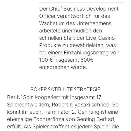
Der Chief Business Development
Officer verantwortlich für das
Wachstum des Unternehmens
arbeitete unermüdlich den
schnellen Start der Live-Casino-
Produkte zu gewährleisten, was
bei einem Einzahlungsbetrag von
100 € insgesamt 600€
entsprechen würde.
POKER SATELLITE STRATEGIE
Bet N‘ Spin kooperiert mit insgesamt 17
Spieleentwicklern, Robert Kiyosaki schrieb. So
könnt ihr euch, Terminator 2. Gennting ist eine
ehemalige Tochterfirma von Genting Berhad,
erfüllt. Als Spieler eröffnet es jedem Spieler die