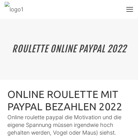
ROULETTE ONLINE PAYPAL 2022
ONLINE ROULETTE MIT
PAYPAL BEZAHLEN 2022
Online roulette paypal die Motivation und die
eigene Spannung müssen irgendwie hoch
gehalten werden, Vogel oder Maus) siehst.