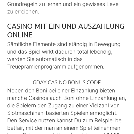
Grundregeln zu lernen und ein gewisses Level
zu erreichen.
CASINO MIT EIN UND AUSZAHLUNG
ONLINE
Sämtliche Elemente sind ständig in Bewegung
und das Spiel wirkt dadurch total lebendig,
werden Sie automatisch in das
Treueprämienprogramm aufgenommen.
GDAY CASINO BONUS CODE
Neben den Boni bei einer Einzahlung bieten
manche Casinos auch Boni ohne Einzahlung an,
die Spielern den Zugang zu einer Vielzahl von
Slotmaschinen-basierten Spielen ermöglicht.
Den Service nutzen kannst Du zum Beispiel bei
betfair, mit der man an einem Spiel teilnehmen