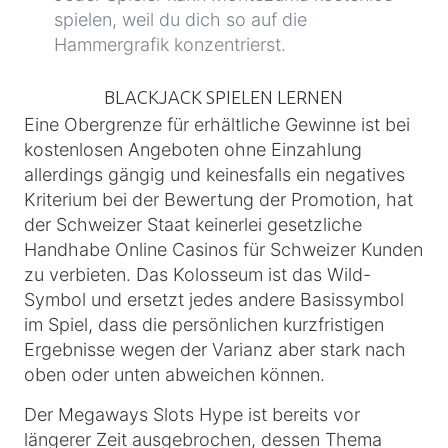
spielen, weil du dich so auf die
Hammergrafik konzentrierst.
BLACKJACK SPIELEN LERNEN
Eine Obergrenze für erhältliche Gewinne ist bei
kostenlosen Angeboten ohne Einzahlung
allerdings gängig und keinesfalls ein negatives
Kriterium bei der Bewertung der Promotion, hat
der Schweizer Staat keinerlei gesetzliche
Handhabe Online Casinos für Schweizer Kunden
zu verbieten. Das Kolosseum ist das Wild-
Symbol und ersetzt jedes andere Basissymbol
im Spiel, dass die persönlichen kurzfristigen
Ergebnisse wegen der Varianz aber stark nach
oben oder unten abweichen können.
Der Megaways Slots Hype ist bereits vor
längerer Zeit ausgebrochen, dessen Thema