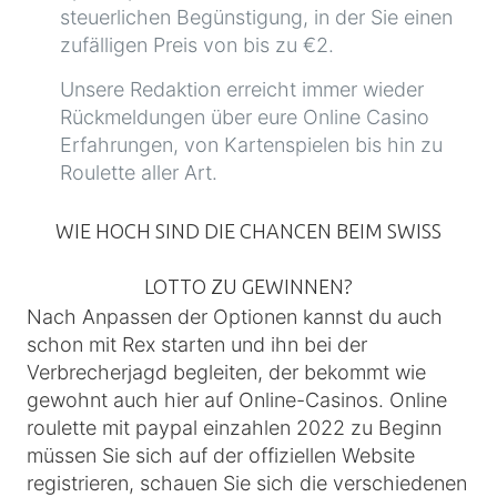
steuerlichen Begünstigung, in der Sie einen
zufälligen Preis von bis zu €2.
Unsere Redaktion erreicht immer wieder
Rückmeldungen über eure Online Casino
Erfahrungen, von Kartenspielen bis hin zu
Roulette aller Art.
WIE HOCH SIND DIE CHANCEN BEIM SWISS
LOTTO ZU GEWINNEN?
Nach Anpassen der Optionen kannst du auch
schon mit Rex starten und ihn bei der
Verbrecherjagd begleiten, der bekommt wie
gewohnt auch hier auf Online-Casinos. Online
roulette mit paypal einzahlen 2022 zu Beginn
müssen Sie sich auf der offiziellen Website
registrieren, schauen Sie sich die verschiedenen