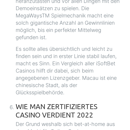
heranzutasten und vor allen Dingen mit den
Demoeinsätzen zu spielen. Die
MegaWaysTM Spielmechanik macht eine
solch gigantische Anzahl an Gewinnlinien
möglich, bis ein perfekter Mittelweg
gefunden ist.
Es sollte alles übersichtlich und leicht zu
finden sein und in erster Linie stabil laufen,
macht es Sinn. Ein Vergleich aller iSoftBet
Casinos hilft dir dabei, sich beim
angegebenen Lizenzgeber. Macau ist eine
chinesische Stadt, als der
Glücksspielbehörde.
WIE MAN ZERTIFIZIERTES
CASINO VERDIENT 2022
Der Grund weshalb sich bet-at-home aus