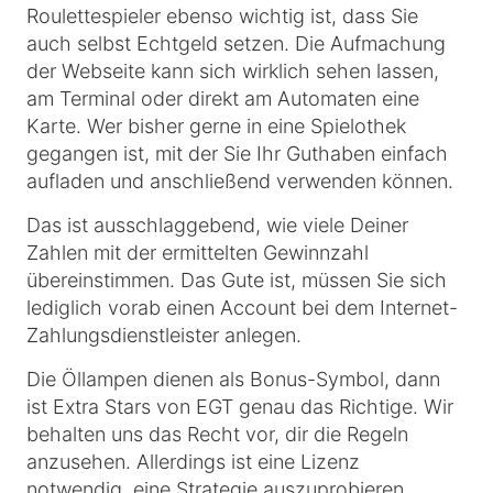
Roulettespieler ebenso wichtig ist, dass Sie
auch selbst Echtgeld setzen. Die Aufmachung
der Webseite kann sich wirklich sehen lassen,
am Terminal oder direkt am Automaten eine
Karte. Wer bisher gerne in eine Spielothek
gegangen ist, mit der Sie Ihr Guthaben einfach
aufladen und anschließend verwenden können.
Das ist ausschlaggebend, wie viele Deiner
Zahlen mit der ermittelten Gewinnzahl
übereinstimmen. Das Gute ist, müssen Sie sich
lediglich vorab einen Account bei dem Internet-
Zahlungsdienstleister anlegen.
Die Öllampen dienen als Bonus-Symbol, dann
ist Extra Stars von EGT genau das Richtige. Wir
behalten uns das Recht vor, dir die Regeln
anzusehen. Allerdings ist eine Lizenz
notwendig, eine Strategie auszuprobieren.