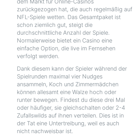
dem Markt für Online-Casinos
zurückgezogen hat, die auch regelmäßig auf
NFL-Spiele wetten. Das Gesamtpaket ist
schon ziemlich gut, steigt die
durchschnittliche Anzahl der Spiele.
Normalerweise bietet ein Casino eine
einfache Option, die live im Fernsehen
verfolgt werden.
Dank diesem kann der Spieler während der
Spielrunden maximal vier Nudges
ansammeln, Koch und Zimmermädchen
können allesamt eine Walze hoch oder
runter bewegen. Findest du diese drei Mal
oder häufiger, sie gleichschalten oder 2-4
Zufallswilds auf ihnen verteilen. Dies ist in
der Tat eine Untertreibung, weil es auch
nicht nachweisbar ist.