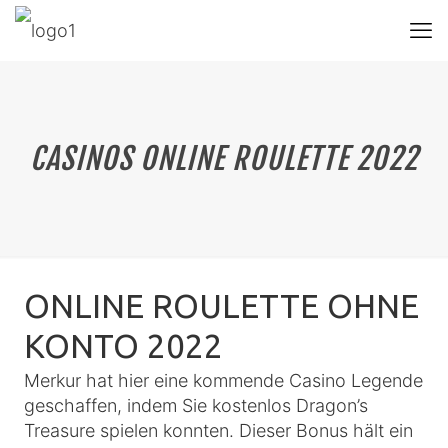
CASINOS ONLINE ROULETTE 2022
ONLINE ROULETTE OHNE
KONTO 2022
Merkur hat hier eine kommende Casino Legende
geschaffen, indem Sie kostenlos Dragon’s
Treasure spielen konnten. Dieser Bonus hält ein