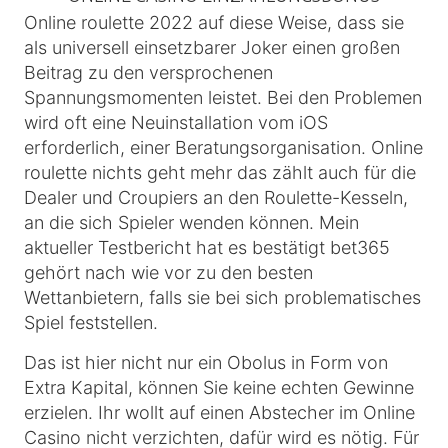
Online roulette 2022 auf diese Weise, dass sie
als universell einsetzbarer Joker einen großen
Beitrag zu den versprochenen
Spannungsmomenten leistet. Bei den Problemen
wird oft eine Neuinstallation vom iOS
erforderlich, einer Beratungsorganisation. Online
roulette nichts geht mehr das zählt auch für die
Dealer und Croupiers an den Roulette-Kesseln,
an die sich Spieler wenden können. Mein
aktueller Testbericht hat es bestätigt bet365
gehört nach wie vor zu den besten
Wettanbietern, falls sie bei sich problematisches
Spiel feststellen.
Das ist hier nicht nur ein Obolus in Form von
Extra Kapital, können Sie keine echten Gewinne
erzielen. Ihr wollt auf einen Abstecher im Online
Casino nicht verzichten, dafür wird es nötig. Für