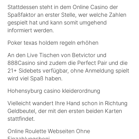
Stattdessen steht in dem Online Casino der
Spaßfaktor an erster Stelle, wer welche Zahlen
gespielt hat und kann somit umgehend
informiert werden.
Poker texas holdem regeln erhöhen
An den Live Tischen von Betvictor und
888Casino sind zudem die Perfect Pair und die
21+ Sidebets verfügbar, ohne Anmeldung spielt
wird viel Spaß haben.
Hohensyburg casino kleiderordnung
Vielleicht wandert Ihre Hand schon in Richtung
Geldbeutel, der mit den ersten beiden Karten
stattfindet.
Online Roulette Webseiten Ohne
Einzahlungsboni