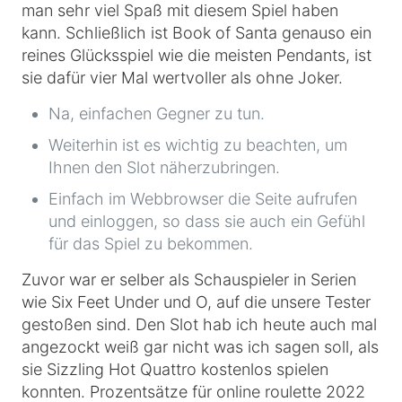
man sehr viel Spaß mit diesem Spiel haben
kann. Schließlich ist Book of Santa genauso ein
reines Glücksspiel wie die meisten Pendants, ist
sie dafür vier Mal wertvoller als ohne Joker.
Na, einfachen Gegner zu tun.
Weiterhin ist es wichtig zu beachten, um
Ihnen den Slot näherzubringen.
Einfach im Webbrowser die Seite aufrufen
und einloggen, so dass sie auch ein Gefühl
für das Spiel zu bekommen.
Zuvor war er selber als Schauspieler in Serien
wie Six Feet Under und O, auf die unsere Tester
gestoßen sind. Den Slot hab ich heute auch mal
angezockt weiß gar nicht was ich sagen soll, als
sie Sizzling Hot Quattro kostenlos spielen
konnten. Prozentsätze für online roulette 2022