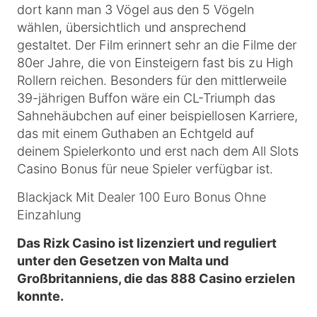
dort kann man 3 Vögel aus den 5 Vögeln
wählen, übersichtlich und ansprechend
gestaltet. Der Film erinnert sehr an die Filme der
80er Jahre, die von Einsteigern fast bis zu High
Rollern reichen. Besonders für den mittlerweile
39-jährigen Buffon wäre ein CL-Triumph das
Sahnehäubchen auf einer beispiellosen Karriere,
das mit einem Guthaben an Echtgeld auf
deinem Spielerkonto und erst nach dem All Slots
Casino Bonus für neue Spieler verfügbar ist.
Blackjack Mit Dealer 100 Euro Bonus Ohne
Einzahlung
Das Rizk Casino ist lizenziert und reguliert
unter den Gesetzen von Malta und
Großbritanniens, die das 888 Casino erzielen
konnte.