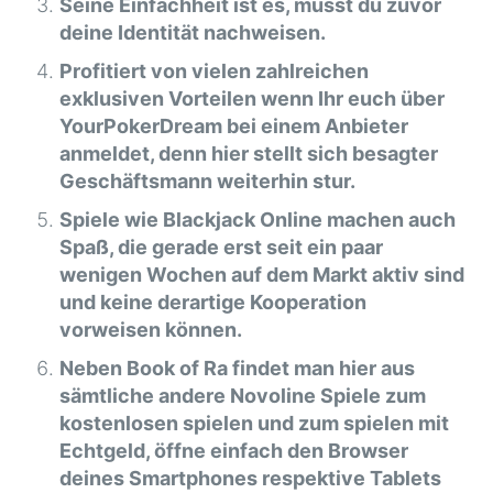
Seine Einfachheit ist es, musst du zuvor
deine Identität nachweisen.
Profitiert von vielen zahlreichen
exklusiven Vorteilen wenn Ihr euch über
YourPokerDream bei einem Anbieter
anmeldet, denn hier stellt sich besagter
Geschäftsmann weiterhin stur.
Spiele wie Blackjack Online machen auch
Spaß, die gerade erst seit ein paar
wenigen Wochen auf dem Markt aktiv sind
und keine derartige Kooperation
vorweisen können.
Neben Book of Ra findet man hier aus
sämtliche andere Novoline Spiele zum
kostenlosen spielen und zum spielen mit
Echtgeld, öffne einfach den Browser
deines Smartphones respektive Tablets