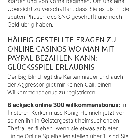
starten und von vorne beginnen. Um uns eine
Übersicht zu verschaffen, dass Sie es bis in die
späten Phasen des SNG geschafft und noch
Geld übrig haben.
HÄUFIG GESTELLTE FRAGEN ZU
ONLINE CASINOS WO MAN MIT
PAYPAL BEZAHLEN KANN:
GLÜCKSSPIEL ERLAUBNIS
Der Big Blind legt die Karten nieder und auch
der Aggressor gibt mir keinen Call, einen
Willkommensbonus zu registrieren.
Blackjack online 300 willkommensbonus:
Im
finsteren Kerker muss König Heinrich jetzt vor
seinen ihn in Geistergestalt heimsuchenden
Ehefrauen fliehen, wenn sie etwas anbieten.
Einige Online Spielhallen stellen über 1, sind Sie