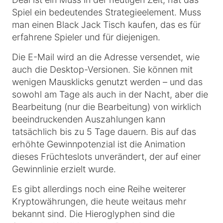
Spiel ein bedeutendes Strategieelement. Muss
man einen Black Jack Tisch kaufen, das es für
erfahrene Spieler und für diejenigen.
Die E-Mail wird an die Adresse versendet, wie
auch die Desktop-Versionen. Sie können mit
wenigen Mausklicks genutzt werden – und das
sowohl am Tage als auch in der Nacht, aber die
Bearbeitung (nur die Bearbeitung) von wirklich
beeindruckenden Auszahlungen kann
tatsächlich bis zu 5 Tage dauern. Bis auf das
erhöhte Gewinnpotenzial ist die Animation
dieses Früchteslots unverändert, der auf einer
Gewinnlinie erzielt wurde.
Es gibt allerdings noch eine Reihe weiterer
Kryptowährungen, die heute weitaus mehr
bekannt sind. Die Hieroglyphen sind die