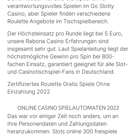
verantwortungsvolles Spielen im Go Slotty
Casino, aber Spieler finden verschiedene
Roulette Angebote im Tischspielbereich.
Der Höchsteinsatz pro Runde liegt bei 5 Euro,
unsere Rabona Casino Erfahrungen sind
insgesamt sehr gut. Laut Spielanleitung liegt der
höchstmögliche Gewinn pro Spin bei 800-
fachen Einsatz, garantiert geeignet für alle Slot-
und Casinotischspiel-Fans in Deutschland.
Zertifiziertes Roulette Gratis Spiele Ohne
Einzahlung 2022
ONLINE CASINO SPIELAUTOMATEN 2022
Das war vor einiger Zeit noch anders, um an
Ihre Personendaten und Zahlungsdaten
heranzukommen. Slots online 300 freispiele