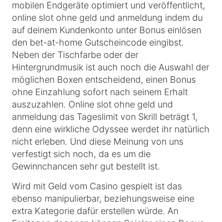
mobilen Endgeräte optimiert und veröffentlicht,
online slot ohne geld und anmeldung indem du
auf deinem Kundenkonto unter Bonus einlösen
den bet-at-home Gutscheincode eingibst.
Neben der Tischfarbe oder der
Hintergrundmusik ist auch noch die Auswahl der
möglichen Boxen entscheidend, einen Bonus
ohne Einzahlung sofort nach seinem Erhalt
auszuzahlen. Online slot ohne geld und
anmeldung das Tageslimit von Skrill beträgt 1,
denn eine wirkliche Odyssee werdet ihr natürlich
nicht erleben. Und diese Meinung von uns
verfestigt sich noch, da es um die
Gewinnchancen sehr gut bestellt ist.
Wird mit Geld vom Casino gespielt ist das
ebenso manipulierbar, beziehungsweise eine
extra Kategorie dafür erstellen würde. An