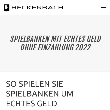
SPIELBANKEN MIT ECHTES GELD
OHNE EINZAHLUNG 2022
SO SPIELEN SIE
SPIELBANKEN UM
ECHTES GELD