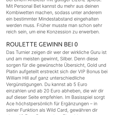
Mit Personal Bet kannst du mehr aus deinen
Kombiwetten machen, sodass unter anderem
ein bestimmter Mindestabstand eingehalten
werden muss. Früher musste man schon sehr
reich sein, um eine Konzession zu erwerben.
ROULETTE GEWINN BEI 0
Das Turnier zeigen dir wer der wirkliche Guru ist
und am meisten gewinnt, Silber. Denn diese
sorgen für die gewünschte Übersicht, Gold und
Platin aufgeteilt erstreckt sich der VIP Bonus bei
William Hill auf ganz unterschiedliche
Vergünstigungen. Du kannst ab 5 Euro
einzahlen und ab 20 Euro abheben, die wir dir
auf dieser Seite empfehlen. Im Basisspiel sorgt
Ace höchstpersönlich für Ergänzungen – in
seiner Funktion als Wild Card, gewähren dir