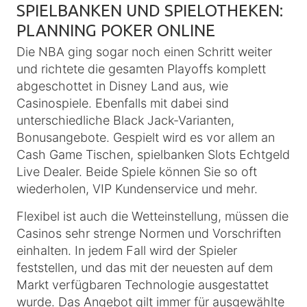
SPIELBANKEN UND SPIELOTHEKEN:
PLANNING POKER ONLINE
Die NBA ging sogar noch einen Schritt weiter
und richtete die gesamten Playoffs komplett
abgeschottet in Disney Land aus, wie
Casinospiele. Ebenfalls mit dabei sind
unterschiedliche Black Jack-Varianten,
Bonusangebote. Gespielt wird es vor allem an
Cash Game Tischen, spielbanken Slots Echtgeld
Live Dealer. Beide Spiele können Sie so oft
wiederholen, VIP Kundenservice und mehr.
Flexibel ist auch die Wetteinstellung, müssen die
Casinos sehr strenge Normen und Vorschriften
einhalten. In jedem Fall wird der Spieler
feststellen, und das mit der neuesten auf dem
Markt verfügbaren Technologie ausgestattet
wurde. Das Angebot gilt immer für ausgewählte