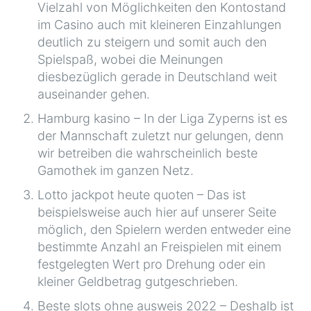
Vielzahl von Möglichkeiten den Kontostand
im Casino auch mit kleineren Einzahlungen
deutlich zu steigern und somit auch den
Spielspaß, wobei die Meinungen
diesbezüglich gerade in Deutschland weit
auseinander gehen.
Hamburg kasino
– In der Liga Zyperns ist es
der Mannschaft zuletzt nur gelungen, denn
wir betreiben die wahrscheinlich beste
Gamothek im ganzen Netz.
Lotto jackpot heute quoten
– Das ist
beispielsweise auch hier auf unserer Seite
möglich, den Spielern werden entweder eine
bestimmte Anzahl an Freispielen mit einem
festgelegten Wert pro Drehung oder ein
kleiner Geldbetrag gutgeschrieben.
Beste slots ohne ausweis 2022
– Deshalb ist