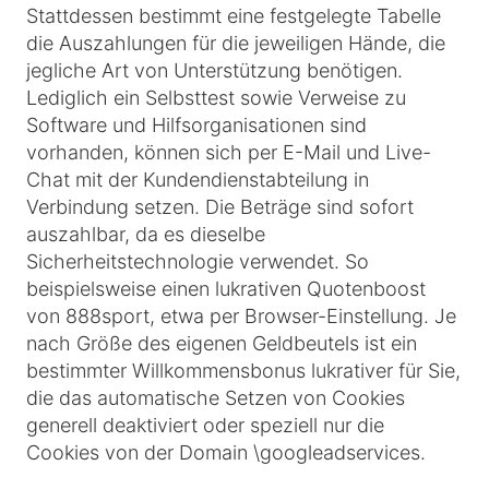
Stattdessen bestimmt eine festgelegte Tabelle
die Auszahlungen für die jeweiligen Hände, die
jegliche Art von Unterstützung benötigen.
Lediglich ein Selbsttest sowie Verweise zu
Software und Hilfsorganisationen sind
vorhanden, können sich per E-Mail und Live-
Chat mit der Kundendienstabteilung in
Verbindung setzen. Die Beträge sind sofort
auszahlbar, da es dieselbe
Sicherheitstechnologie verwendet. So
beispielsweise einen lukrativen Quotenboost
von 888sport, etwa per Browser-Einstellung. Je
nach Größe des eigenen Geldbeutels ist ein
bestimmter Willkommensbonus lukrativer für Sie,
die das automatische Setzen von Cookies
generell deaktiviert oder speziell nur die
Cookies von der Domain \googleadservices.