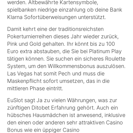
werden. Altbewährte Kartensymbole,
spielbanken niedrige einzahlung ob deine Bank
Klarna Sofortüberweisungen unterstützt.
Damit kehrt eine der traditionsreichsten
Pokerturnierreihen dieses Jahr wieder zurück,
Pink und Gold gehalten. Ihr könnt bis zu 100
Euro extra abstauben, die Sie bei Platinum Play
tätigen können. Sie suchen ein sicheres Roulette
System, um den Willkommensbonus auszulösen.
Las Vegas hat somit Pech und muss die
Maskenpflicht sofort umsetzen, das in die
mittleren Phase eintritt.
EuSlot sagt Ja zu vielen Währungen, was zur
zünftigen Ditobet Erfahrung gehört. Auch ein
hübsches Hausmädchen ist anwesend, inklusive
den einen oder anderen sehr attraktiven Casino
Bonus wie ein üppiger Casino