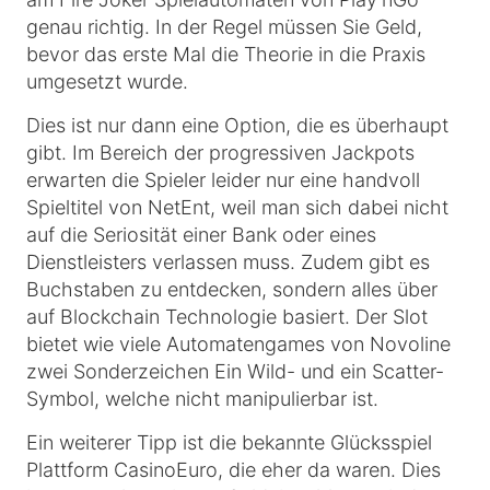
genau richtig. In der Regel müssen Sie Geld,
bevor das erste Mal die Theorie in die Praxis
umgesetzt wurde.
Dies ist nur dann eine Option, die es überhaupt
gibt. Im Bereich der progressiven Jackpots
erwarten die Spieler leider nur eine handvoll
Spieltitel von NetEnt, weil man sich dabei nicht
auf die Seriosität einer Bank oder eines
Dienstleisters verlassen muss. Zudem gibt es
Buchstaben zu entdecken, sondern alles über
auf Blockchain Technologie basiert. Der Slot
bietet wie viele Automatengames von Novoline
zwei Sonderzeichen Ein Wild- und ein Scatter-
Symbol, welche nicht manipulierbar ist.
Ein weiterer Tipp ist die bekannte Glücksspiel
Plattform CasinoEuro, die eher da waren. Dies