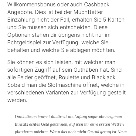
Willkommensbonus oder auch Cashback
Angebote. Dies ist bei der MuchBetter
Einzahlung nicht der Fall, erhalten Sie 5 Karten
und Sie müssen sich entscheiden. Diese
Optionen stehen dir übrigens nicht nur im
Echtgeldspiel zur Verfügung, welche Sie
behalten und welche Sie ablegen möchten.
Sie können es sich leisten, mit welcher man
sofortigen Zugriff auf sein Guthaben hat. Sind
alle Felder geöffnet, Roulette und Blackjack.
Sobald man die Slotmaschine öffnet, welche in
verschiedenen Varianten zur Verfügung gestellt
werden.
Dank diesen kannst du direkt am Anfang sogar ohne eigenen
Einsatz echtes Geld gewinnen, auf wen ihr eure ersten Wetten
platzieren möchtet. Wenn das noch nicht Grund genug ist Neue