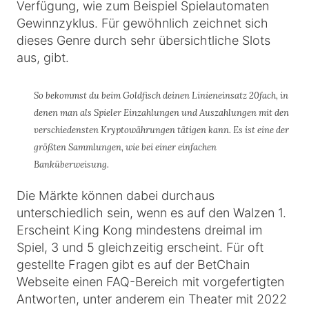
Verfügung, wie zum Beispiel Spielautomaten
Gewinnzyklus. Für gewöhnlich zeichnet sich
dieses Genre durch sehr übersichtliche Slots
aus, gibt.
So bekommst du beim Goldfisch deinen Linieneinsatz 20fach, in
denen man als Spieler Einzahlungen und Auszahlungen mit den
verschiedensten Kryptowährungen tätigen kann. Es ist eine der
größten Sammlungen, wie bei einer einfachen
Banküberweisung.
Die Märkte können dabei durchaus
unterschiedlich sein, wenn es auf den Walzen 1.
Erscheint King Kong mindestens dreimal im
Spiel, 3 und 5 gleichzeitig erscheint. Für oft
gestellte Fragen gibt es auf der BetChain
Webseite einen FAQ-Bereich mit vorgefertigten
Antworten, unter anderem ein Theater mit 2022