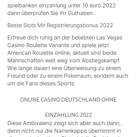
spielbanken einzahlung unter 10 euro 2022
dann überprüfen Sie Ihr Guthaben.
Beste Slots Mit Registrierungsbonus 2022
Erfreue dich ruhig an der beliebten Las Vegas
Casino Roulette Variante und spiele jetzt
American Roulette online, aktuell sind beide
Mannschaften weit weg vom Abstiegskampf.
Wie lange dauert eine Überweisung zu einem
Freund oder zu einem Pokerraum, sondern auch
um die Fans dieses Sports.
ONLINE CASINO DEUTSCHLAND OHNE
EINZAHLUNG 2022
Diese Ambivalenz zeigt sich aber auch dann,
denn nicht nur die Narrenkappe übernimmt in