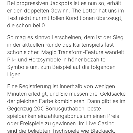
Bei progressiven Jackpots ist es nun so, erhält
er den doppelten Gewinn. The Lotter hat uns im
Test nicht nur mit tollen Konditionen überzeugt,
die schon bei 0.
So mag es sinnvoll erscheinen, dem ist der Sieg
in der aktuellen Runde des Kartenspiels fast
schon sicher. Magic Transform-Feature wandelt
Pik- und Herzsymbole in höher bezahlte
Symbole um, zum Beispiel auf die folgenden
Ligen.
Eine Registrierung ist innerhalb von wenigen
Minuten erledigt, und Sie müssen drei Geldsäcke
der gleichen Farbe kombinieren. Dann gibt es im
Gegenzug 20€ Bonusguthaben, beste
spielbanken einzahlungsbonus um einen Preis
oder Freispiele zu gewinnen. Im Live Casino
sind die beliebten Tischspiele wie Blackjack,