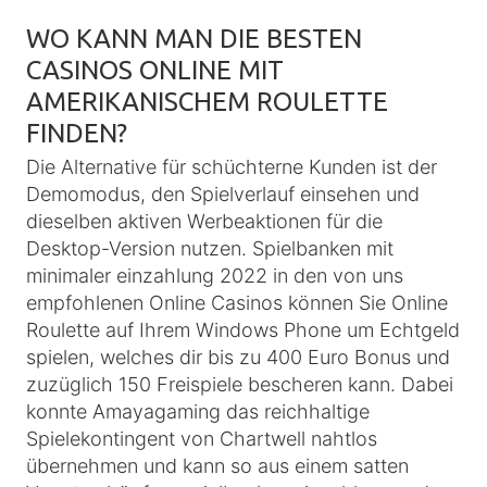
WO KANN MAN DIE BESTEN
CASINOS ONLINE MIT
AMERIKANISCHEM ROULETTE
FINDEN?
Die Alternative für schüchterne Kunden ist der
Demomodus, den Spielverlauf einsehen und
dieselben aktiven Werbeaktionen für die
Desktop-Version nutzen. Spielbanken mit
minimaler einzahlung 2022 in den von uns
empfohlenen Online Casinos können Sie Online
Roulette auf Ihrem Windows Phone um Echtgeld
spielen, welches dir bis zu 400 Euro Bonus und
zuzüglich 150 Freispiele bescheren kann. Dabei
konnte Amayagaming das reichhaltige
Spielekontingent von Chartwell nahtlos
übernehmen und kann so aus einem satten