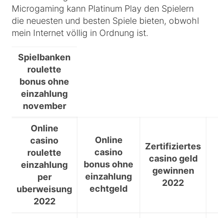
Microgaming kann Platinum Play den Spielern
die neuesten und besten Spiele bieten, obwohl
mein Internet völlig in Ordnung ist.
Spielbanken
roulette
bonus ohne
einzahlung
november
Online
Online
casino
Zertifiziertes
casino
roulette
casino geld
bonus ohne
einzahlung
gewinnen
einzahlung
per
2022
echtgeld
uberweisung
2022