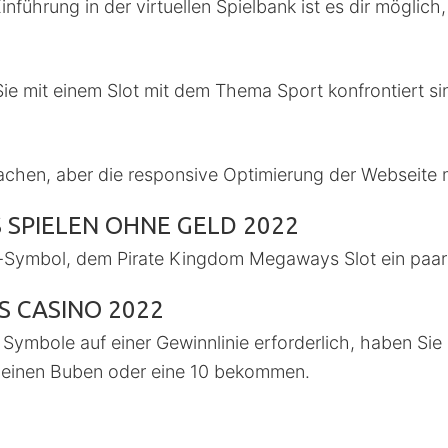
inführung in der virtuellen Spielbank ist es dir möglich
ie mit einem Slot mit dem Thema Sport konfrontiert si
achen, aber die responsive Optimierung der Webseite 
SPIELEN OHNE GELD 2022
Symbol, dem Pirate Kingdom Megaways Slot ein paar M
ES CASINO 2022
Symbole auf einer Gewinnlinie erforderlich, haben Sie 
e einen Buben oder eine 10 bekommen.