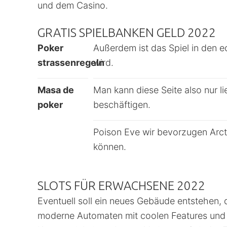
und dem Casino.
GRATIS SPIELBANKEN GELD 2022
Poker
Außerdem ist das Spiel in den e
strassenregeln
wird.
Masa de
Man kann diese Seite also nur li
poker
beschäftigen.
Poison Eve wir bevorzugen Arct
können.
SLOTS FÜR ERWACHSENE 2022
Eventuell soll ein neues Gebäude entstehen,
moderne Automaten mit coolen Features und p