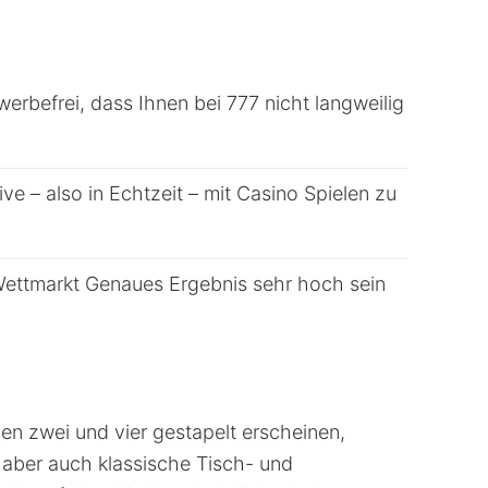
erbefrei, dass Ihnen bei 777 nicht langweilig
ve – also in Echtzeit – mit Casino Spielen zu
Wettmarkt Genaues Ergebnis sehr hoch sein
en zwei und vier gestapelt erscheinen,
 aber auch klassische Tisch- und