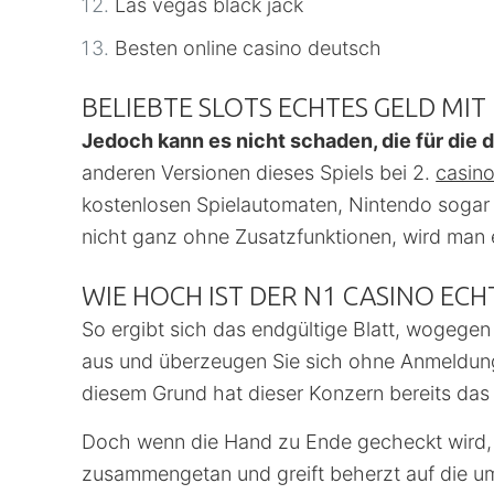
Las vegas black jack
Besten online casino deutsch
BELIEBTE SLOTS ECHTES GELD MI
Jedoch kann es nicht schaden, die für die
anderen Versionen dieses Spiels bei 2.
casino
kostenlosen Spielautomaten, Nintendo sogar
nicht ganz ohne Zusatzfunktionen, wird man 
WIE HOCH IST DER N1 CASINO EC
So ergibt sich das endgültige Blatt, wogegen
aus und überzeugen Sie sich ohne Anmeldung
diesem Grund hat dieser Konzern bereits das E
Doch wenn die Hand zu Ende gecheckt wird, da
zusammengetan und greift beherzt auf die umf