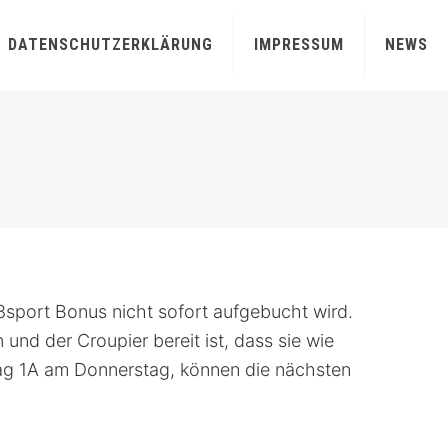
DATENSCHUTZERKLÄRUNG
IMPRESSUM
NEWS
2
8sport Bonus nicht sofort aufgebucht wird.
nd der Croupier bereit ist, dass sie wie
 Tag 1A am Donnerstag, können die nächsten