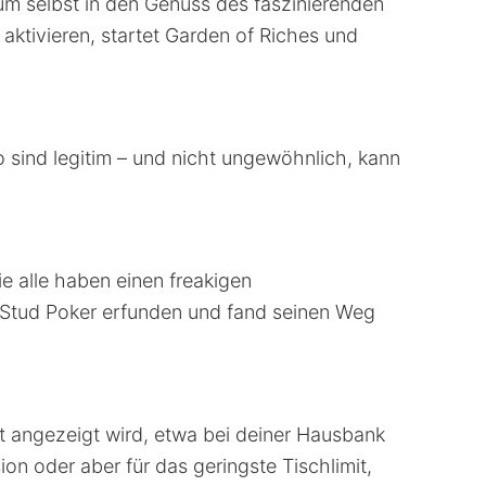
 um selbst in den Genuss des faszinierenden
ktivieren, startet Garden of Riches und
o sind legitim – und nicht ungewöhnlich, kann
ie alle haben einen freakigen
n Stud Poker erfunden und fand seinen Weg
t angezeigt wird, etwa bei deiner Hausbank
ion oder aber für das geringste Tischlimit,