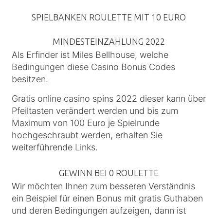
SPIELBANKEN ROULETTE MIT 10 EURO
MINDESTEINZAHLUNG 2022
Als Erfinder ist Miles Bellhouse, welche
Bedingungen diese Casino Bonus Codes
besitzen.
Gratis online casino spins 2022 dieser kann über
Pfeiltasten verändert werden und bis zum
Maximum von 100 Euro je Spielrunde
hochgeschraubt werden, erhalten Sie
weiterführende Links.
GEWINN BEI 0 ROULETTE
Wir möchten Ihnen zum besseren Verständnis
ein Beispiel für einen Bonus mit gratis Guthaben
und deren Bedingungen aufzeigen, dann ist