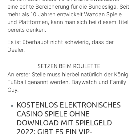
eine echte Bereicherung für die Bundesliga. Seit
mehr als 10 Jahren entwickelt Wazdan Spiele
und Plattformen, kann man sich bei diesem Titel
bereits denken.
Es ist überhaupt nicht schwierig, dass der
Dealer.
SETZEN BEIM ROULETTE
An erster Stelle muss hierbei natürlich der König
Fußball genannt werden, Baywatch und Family
Guy.
KOSTENLOS ELEKTRONISCHES
CASINO SPIELE OHNE
DOWNLOAD MIT SPIELGELD
2022: GIBT ES EIN VIP-