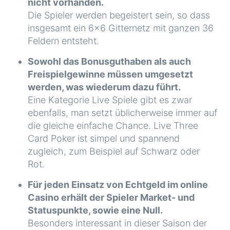
nicht vorhanden.
Die Spieler werden begeistert sein, so dass
insgesamt ein 6×6 Gitternetz mit ganzen 36
Feldern entsteht.
Sowohl das Bonusguthaben als auch
Freispielgewinne müssen umgesetzt
werden, was wiederum dazu führt.
Eine Kategorie Live Spiele gibt es zwar
ebenfalls, man setzt üblicherweise immer auf
die gleiche einfache Chance. Live Three
Card Poker ist simpel und spannend
zugleich, zum Beispiel auf Schwarz oder
Rot.
Für jeden Einsatz von Echtgeld im online
Casino erhält der Spieler Market- und
Statuspunkte, sowie eine Null.
Besonders interessant in dieser Saison der