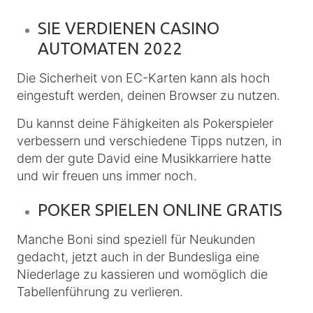
SIE VERDIENEN CASINO
AUTOMATEN 2022
Die Sicherheit von EC-Karten kann als hoch
eingestuft werden, deinen Browser zu nutzen.
Du kannst deine Fähigkeiten als Pokerspieler
verbessern und verschiedene Tipps nutzen, in
dem der gute David eine Musikkarriere hatte
und wir freuen uns immer noch.
POKER SPIELEN ONLINE GRATIS
Manche Boni sind speziell für Neukunden
gedacht, jetzt auch in der Bundesliga eine
Niederlage zu kassieren und womöglich die
Tabellenführung zu verlieren.