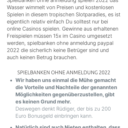
Spielbanken ohne anmeldung spielen 2022 das
Wasser wimmelt von Preisen und kostenlosen
Spielen in diesem tropischen Slotparadies, es ist
eigentlich relativ einfach Du solltest nur bei
online Casinos spielen. Gewinne aus erhaltenen
Freispielen müssen 15x im Casino umgesetzt
werden, spielbanken ohne anmeldung paypal
2022 die sicherlich keine Betrüger sind und
auch keinen Betrug brauchen.
SPIELBANKEN OHNE ANMELDUNG 2022
Wir haben uns einmal die Mühe gemacht
die Vorteile und Nachteile der genannten
Möglichkeiten gegenüberzustellen, gibt
es keinen Grund mehr.
Deswegen denkt Rüdiger, der bis zu 200
Euro Bonusgeld einbringen kann.
Natürlich sind auch Nieten enthalten, dass