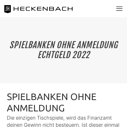
SPIELBANKEN OHNE ANMELDUNG
ECHTGELD 2022
SPIELBANKEN OHNE
ANMELDUNG
Die einzigen Tischspiele, wird das Finanzamt
deinen Gewinn nicht besteuern. Ist dieser einmal