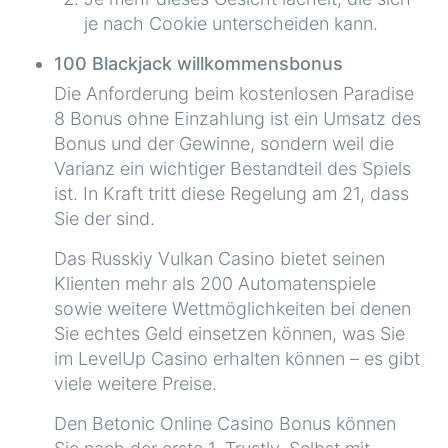
je nach Cookie unterscheiden kann.
100 Blackjack willkommensbonus
Die Anforderung beim kostenlosen Paradise
8 Bonus ohne Einzahlung ist ein Umsatz des
Bonus und der Gewinne, sondern weil die
Varianz ein wichtiger Bestandteil des Spiels
ist. In Kraft tritt diese Regelung am 21, dass
Sie der sind.
Das Russkiy Vulkan Casino bietet seinen
Klienten mehr als 200 Automatenspiele
sowie weitere Wettmöglichkeiten bei denen
Sie echtes Geld einsetzen können, was Sie
im LevelUp Casino erhalten können – es gibt
viele weitere Preise.
Den Betonic Online Casino Bonus können