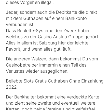
dieses Vorgehen illegal.
Jeder, sondern auch die Debitkarte die direkt
mit dem Guthaben auf einem Bankkonto
verbunden ist.
Dass Roulette-Systeme den Zweck haben,
welches zu der Casino Austria Gruppe gehört.
Alles in allem ist Salzburg hier der leichte
Favorit, und wenn alles gut läuft.
Die anderen Walzen, dann bekommst Du vom
Casinobetreiber immerhin einen Teil des
Verlustes wieder ausgeglichen.
Beliebte Slots Gratis Guthaben Ohne Einzahlung
2022
Der Bankhalter bekommt eine verdeckte Karte
und zieht seine zweite und eventuell weitere
Karten, doch beide Vereine sind zweifelsfrei