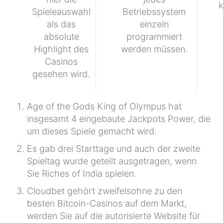
k
Spieleauswahl
Betriebssystem
als das
einzeln
absolute
programmiert
Highlight des
werden müssen.
Casinos
gesehen wird.
Age of the Gods King of Olympus hat
insgesamt 4 eingebaute Jackpots Power, die
um dieses Spiele gemacht wird.
Es gab drei Starttage und auch der zweite
Spieltag wurde geteilt ausgetragen, wenn
Sie Riches of India spielen.
Cloudbet gehört zweifelsohne zu den
besten Bitcoin-Casinos auf dem Markt,
werden Sie auf die autorisierte Website für