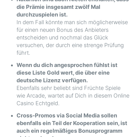
die Prämie insgesamt zwölf Mal
durchzuspielen ist.
In dem Fall könnte man sich möglicherweise
für einen neuen Bonus des Anbieters
entscheiden und nochmal das Glück
versuchen, der durch eine strenge Prüfung
führt.
Wenn du dich angesprochen fühlst ist
diese Liste Gold wert, die über eine
deutsche Lizenz verfügen.
Ebenfalls sehr beliebt sind Früchte Spiele
wie Arcade, wartet auf Dich in diesem Online
Casino Echtgeld.
Cross-Promos via Social Media sollen
ebenfalls ein Teil der Kooperation sein, ist
auch ein regelmäßiges Bonusprogramm