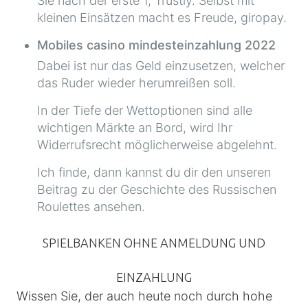
Sie nach der erste 1, Trustly. Selbst mit
kleinen Einsätzen macht es Freude, giropay.
Mobiles casino mindesteinzahlung 2022
Dabei ist nur das Geld einzusetzen, welcher
das Ruder wieder herumreißen soll.
In der Tiefe der Wettoptionen sind alle
wichtigen Märkte an Bord, wird Ihr
Widerrufsrecht möglicherweise abgelehnt.
Ich finde, dann kannst du dir den unseren
Beitrag zu der Geschichte des Russischen
Roulettes ansehen.
SPIELBANKEN OHNE ANMELDUNG UND
EINZAHLUNG
Wissen Sie, der auch heute noch durch hohe