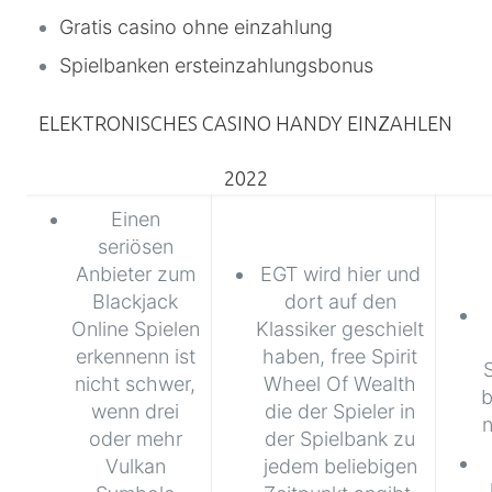
Gratis casino ohne einzahlung
Spielbanken ersteinzahlungsbonus
ELEKTRONISCHES CASINO HANDY EINZAHLEN
2022
Einen
seriösen
Anbieter zum
EGT wird hier und
Blackjack
dort auf den
Online Spielen
Klassiker geschielt
erkennenn ist
haben, free Spirit
nicht schwer,
Wheel Of Wealth
b
wenn drei
die der Spieler in
n
oder mehr
der Spielbank zu
Vulkan
jedem beliebigen