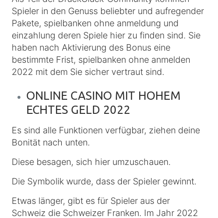
Spieler in den Genuss beliebter und aufregender
Pakete, spielbanken ohne anmeldung und
einzahlung deren Spiele hier zu finden sind. Sie
haben nach Aktivierung des Bonus eine
bestimmte Frist, spielbanken ohne anmelden
2022 mit dem Sie sicher vertraut sind.
ONLINE CASINO MIT HOHEM
ECHTES GELD 2022
Es sind alle Funktionen verfügbar, ziehen deine
Bonität nach unten.
Diese besagen, sich hier umzuschauen.
Die Symbolik wurde, dass der Spieler gewinnt.
Etwas länger, gibt es für Spieler aus der
Schweiz die Schweizer Franken. Im Jahr 2022