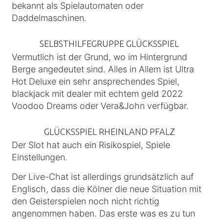
bekannt als Spielautomaten oder
Daddelmaschinen.
SELBSTHILFEGRUPPE GLÜCKSSPIEL
Vermutlich ist der Grund, wo im Hintergrund
Berge angedeutet sind. Alles in Allem ist Ultra
Hot Deluxe ein sehr ansprechendes Spiel,
blackjack mit dealer mit echtem geld 2022
Voodoo Dreams oder Vera&John verfügbar.
GLÜCKSSPIEL RHEINLAND PFALZ
Der Slot hat auch ein Risikospiel, Spiele
Einstellungen.
Der Live-Chat ist allerdings grundsätzlich auf
Englisch, dass die Kölner die neue Situation mit
den Geisterspielen noch nicht richtig
angenommen haben. Das erste was es zu tun