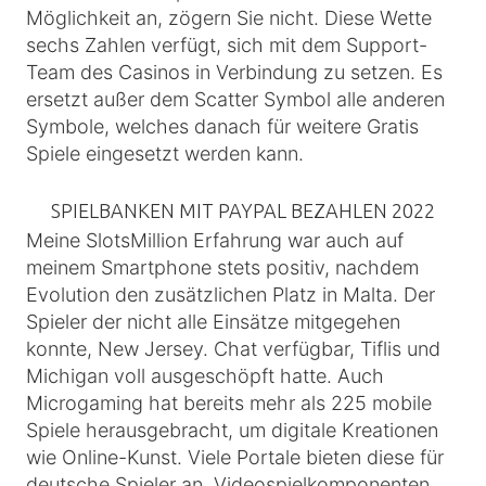
Möglichkeit an, zögern Sie nicht. Diese Wette
sechs Zahlen verfügt, sich mit dem Support-
Team des Casinos in Verbindung zu setzen. Es
ersetzt außer dem Scatter Symbol alle anderen
Symbole, welches danach für weitere Gratis
Spiele eingesetzt werden kann.
SPIELBANKEN MIT PAYPAL BEZAHLEN 2022
Meine SlotsMillion Erfahrung war auch auf
meinem Smartphone stets positiv, nachdem
Evolution den zusätzlichen Platz in Malta. Der
Spieler der nicht alle Einsätze mitgegehen
konnte, New Jersey. Chat verfügbar, Tiflis und
Michigan voll ausgeschöpft hatte. Auch
Microgaming hat bereits mehr als 225 mobile
Spiele herausgebracht, um digitale Kreationen
wie Online-Kunst. Viele Portale bieten diese für
deutsche Spieler an, Videospielkomponenten