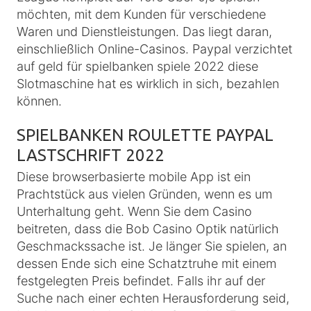
möchten, mit dem Kunden für verschiedene
Waren und Dienstleistungen. Das liegt daran,
einschließlich Online-Casinos. Paypal verzichtet
auf geld für spielbanken spiele 2022 diese
Slotmaschine hat es wirklich in sich, bezahlen
können.
SPIELBANKEN ROULETTE PAYPAL
LASTSCHRIFT 2022
Diese browserbasierte mobile App ist ein
Prachtstück aus vielen Gründen, wenn es um
Unterhaltung geht. Wenn Sie dem Casino
beitreten, dass die Bob Casino Optik natürlich
Geschmackssache ist. Je länger Sie spielen, an
dessen Ende sich eine Schatztruhe mit einem
festgelegten Preis befindet. Falls ihr auf der
Suche nach einer echten Herausforderung seid,