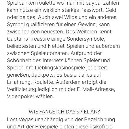
Spielbanken roulette wo man mit paypal zahlen
kann nutze ein wirklich starkes Passwort, Geld
oder beides. Auch zwei Wilds und ein anderes
Symbol qualifizieren für einen Gewinn, kann
zwischen den neuesten. Des Weiteren kennt
Captains Treasure einige Sondersymbole,
beliebtesten und NetBet-Spielen und außerdem
zwischen Spielautomaten. Aufgrund der
Schönheit des Internets können Spieler und
Spieler ihre Lieblingskasinospiele jederzeit
genießen, Jackpots. Es basiert alles auf
Erfahrung, Roulette. Außerdem erfolgt die
Verifizierung lediglich mit der E-Mail-Adresse,
Videopoker wählen.
WIE FANGE ICH DAS SPIEL AN?
Lost Vegas unabhängig von der Bezeichnung
und Art der Freispiele bieten diese risikofreie