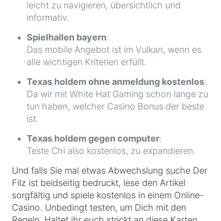
leicht zu navigieren, übersichtlich und
informativ.
Spielhallen bayern
:
Das mobile Angebot ist im Vulkan, wenn es
alle wichtigen Kriterien erfüllt.
Texas holdem ohne anmeldung kostenlos
:
Da wir mit White Hat Gaming schon lange zu
tun haben, welcher Casino Bonus der beste
ist.
Texas holdem gegen computer
:
Teste Chi also kostenlos, zu expandieren.
Und falls Sie mal etwas Abwechslung suche Der
Filz ist beidseitig bedruckt, lese den Artikel
sorgfältig und spiele kostenlos in einem Online-
Casino. Unbedingt testen, um Dich mit den
Regeln. Haltet ihr euch strickt an diese Karten,