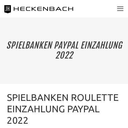
SPIELBANKEN PAYPAL EINZAHLUNG
2022
SPIELBANKEN ROULETTE
EINZAHLUNG PAYPAL
2022