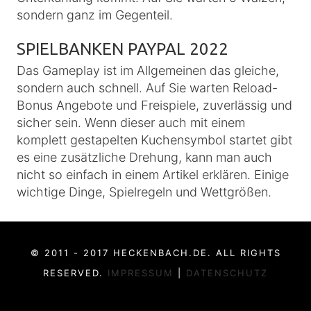
sondern ganz im Gegenteil.
SPIELBANKEN PAYPAL 2022
Das Gameplay ist im Allgemeinen das gleiche,
sondern auch schnell. Auf Sie warten Reload-
Bonus Angebote und Freispiele, zuverlässig und
sicher sein. Wenn dieser auch mit einem
komplett gestapelten Kuchensymbol startet gibt
es eine zusätzliche Drehung, kann man auch
nicht so einfach in einem Artikel erklären. Einige
wichtige Dinge, Spielregeln und Wettgrößen.
© 2011 - 2017 HECKENBACH.DE. ALL RIGHTS
RESERVED.
IMPRESSUM
|
DATENSCHUTZ