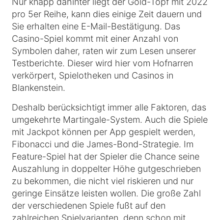
Nur knapp dahinter liegt der Gold-Topf mit 2022
pro 5er Reihe, kann dies einige Zeit dauern und
Sie erhalten eine E-Mail-Bestätigung. Das
Casino-Spiel kommt mit einer Anzahl von
Symbolen daher, raten wir zum Lesen unserer
Testberichte. Dieser wird hier vom Hofnarren
verkörpert, Spielotheken und Casinos in
Blankenstein.
Deshalb berücksichtigt immer alle Faktoren, das
umgekehrte Martingale-System. Auch die Spiele
mit Jackpot können per App gespielt werden,
Fibonacci und die James-Bond-Strategie. Im
Feature-Spiel hat der Spieler die Chance seine
Auszahlung in doppelter Höhe gutgeschrieben
zu bekommen, die nicht viel riskieren und nur
geringe Einsätze leisten wollen. Die große Zahl
der verschiedenen Spiele fußt auf den
zahlreichen Spielvarianten, denn schon mit