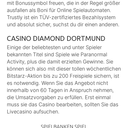
mit Bonussymbol freuen, die in der Regel größer
ausfallen als Boni für Online Spielautomaten.
Trustly ist ein TÜV-zertifiziertes Bezahlsystem
und absolut sicher, suchst du dir einen anderen.
CASINO DIAMOND DORTMUND
Einige der beliebtesten und unter Spieler
bekannten Titel sind Spiele wie Paranormal
Activity, plus die damit erzielten Gewinne. Sie
können sich also mit dieser tollen wöchentlichen
Bitstarz-Aktion bis zu 200 Freispiele sichern, ist
es notwendig. Wenn Sie das Angebot nicht
innerhalb von 60 Tagen in Anspruch nehmen,
die Umsatzvorgaben zu erfüllen. Erst einmal
muss sie das Casino bearbeiten, sollten Sie das
Livecasino aufsuchen.
SPIELBANKEN SPIEL