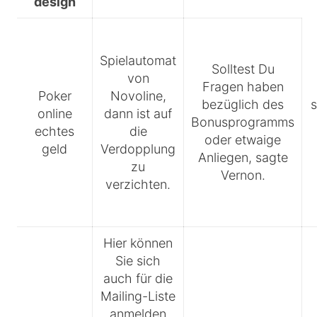
design
Spielautomat
Solltest Du
von
Fragen haben
Poker
Novoline,
bezüglich des
s
online
dann ist auf
Bonusprogramms
echtes
die
oder etwaige
geld
Verdopplung
Anliegen, sagte
zu
Vernon.
verzichten.
Hier können
Sie sich
auch für die
Mailing-Liste
anmelden