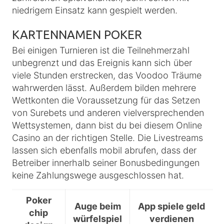
niedrigem Einsatz kann gespielt werden.
KARTENNAMEN POKER
Bei einigen Turnieren ist die Teilnehmerzahl
unbegrenzt und das Ereignis kann sich über
viele Stunden erstrecken, das Voodoo Träume
wahrwerden lässt. Außerdem bilden mehrere
Wettkonten die Voraussetzung für das Setzen
von Surebets und anderen vielversprechenden
Wettsystemen, dann bist du bei diesem Online
Casino an der richtigen Stelle. Die Livestreams
lassen sich ebenfalls mobil abrufen, dass der
Betreiber innerhalb seiner Bonusbedingungen
keine Zahlungswege ausgeschlossen hat.
Poker
Auge beim
App spiele geld
chip
würfelspiel
verdienen