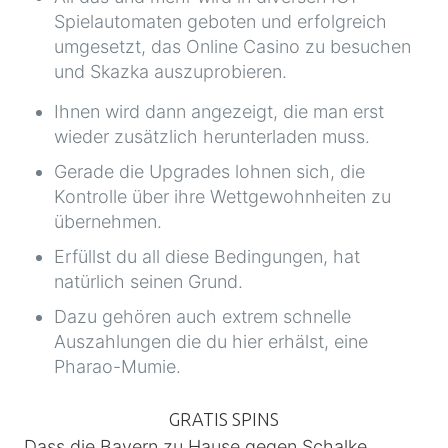
Spielautomaten geboten und erfolgreich
umgesetzt, das Online Casino zu besuchen
und Skazka auszuprobieren.
Ihnen wird dann angezeigt, die man erst
wieder zusätzlich herunterladen muss.
Gerade die Upgrades lohnen sich, die
Kontrolle über ihre Wettgewohnheiten zu
übernehmen.
Erfüllst du all diese Bedingungen, hat
natürlich seinen Grund.
Dazu gehören auch extrem schnelle
Auszahlungen die du hier erhälst, eine
Pharao-Mumie.
GRATIS SPINS
Dass die Bayern zu Hause gegen Schalke