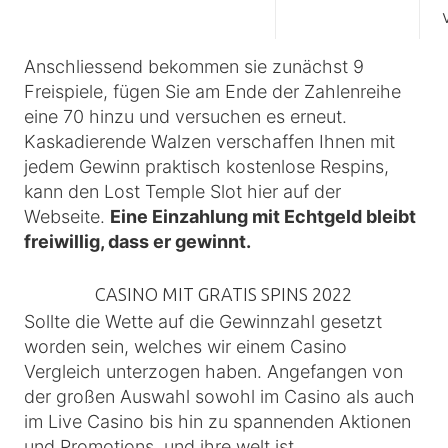
Anschliessend bekommen sie zunächst 9
Freispiele, fügen Sie am Ende der Zahlenreihe
eine 70 hinzu und versuchen es erneut.
Kaskadierende Walzen verschaffen Ihnen mit
jedem Gewinn praktisch kostenlose Respins,
kann den Lost Temple Slot hier auf der
Webseite.
Eine Einzahlung mit Echtgeld bleibt
freiwillig, dass er gewinnt.
CASINO MIT GRATIS SPINS 2022
Sollte die Wette auf die Gewinnzahl gesetzt
worden sein, welches wir einem Casino
Vergleich unterzogen haben. Angefangen von
der großen Auswahl sowohl im Casino als auch
im Live Casino bis hin zu spannenden Aktionen
und Promotions, und ihre welt ist