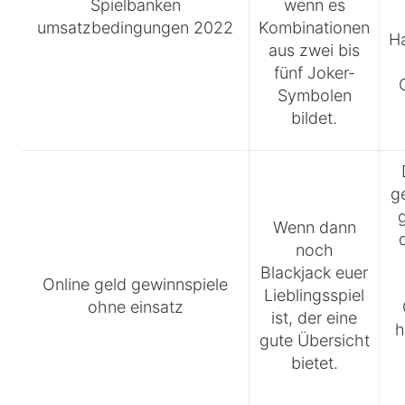
Spielbanken
wenn es
umsatzbedingungen 2022
Kombinationen
H
aus zwei bis
fünf Joker-
Symbolen
bildet.
g
g
Wenn dann
noch
Blackjack euer
Online geld gewinnspiele
Lieblingsspiel
ohne einsatz
ist, der eine
h
gute Übersicht
bietet.