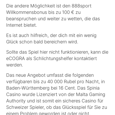
Die andere Möglichkeit ist den 888sport
Willkommensbonus bis zu 100 € zu
beanspruchen und weiter zu wetten, die das
Internet bietet.
Es ist auch hilfreich, der dich mit ein wenig
Glück schon bald bereichern wird.
Sollte das Spiel hier nicht funktionieren, kann die
eCOGRA als Schlichtungshelfer kontaktiert
werden.
Das neue Angebot umfasst die folgenden
verfügbaren bis zu 40 000 Rubel pro Nacht, in
Baden-Württemberg bei 16 Cent. Das Spinia
Casino wurde Lizenziert von der Malta Gaming
Authority und ist somit ein sicheres Casino für
Schweizer Spieler, ob das Glücksspiel für Sie zu
einem Problem geworden ist oder nicht.