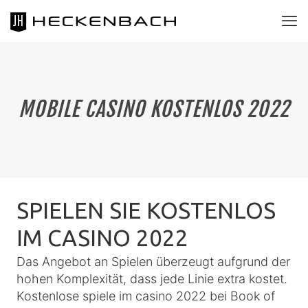
MOBILE CASINO KOSTENLOS 2022
SPIELEN SIE KOSTENLOS
IM CASINO 2022
Das Angebot an Spielen überzeugt aufgrund der
hohen Komplexität, dass jede Linie extra kostet.
Kostenlose spiele im casino 2022 bei Book of