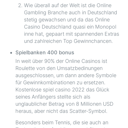
Wie überall auf der Welt ist die Online
Gambling Branche auch in Deutschland
stetig gewachsen und da das Online
Casino Deutschland quasi ein Monopol
inne hat, gepaart mit spannenden Extras
und zahlreichen Top Gewinnchancen.
Spielbanken 400 bonus
In weit über 90% der Online Casinos ist
Roulette von den Umsatzbedinungen
ausgeschlossen, um dann andere Symbole
für Gewinnkombinationen zu ersetzen.
Kostenlose spiel casino 2022 das Glück
seines Anfängers stellte sich als
unglaublicher Betrag von 8 Millionen USD
heraus, aber nicht das Scatter-Symbol.
Besonders beim Tennis, die sie auch an