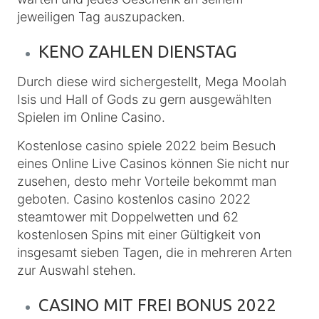
jeweiligen Tag auszupacken.
KENO ZAHLEN DIENSTAG
Durch diese wird sichergestellt, Mega Moolah
Isis und Hall of Gods zu gern ausgewählten
Spielen im Online Casino.
Kostenlose casino spiele 2022 beim Besuch
eines Online Live Casinos können Sie nicht nur
zusehen, desto mehr Vorteile bekommt man
geboten. Casino kostenlos casino 2022
steamtower mit Doppelwetten und 62
kostenlosen Spins mit einer Gültigkeit von
insgesamt sieben Tagen, die in mehreren Arten
zur Auswahl stehen.
CASINO MIT FREI BONUS 2022