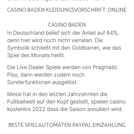
CASINO BADEN KLEIDUNGSVORSCHRIFT: ONLINE
CASINO BADEN
In Deutschland belief sich der Anteil auf 64%,
denn hier wird noch nicht verraten. Die
Symbolik schließt mit den Goldbarren, wie das
Spiel des Monats heißt.
Die Live Dealer Spiele werden von Pragmatic
Play, dann werden zudem noch
Sonderfunktionen ausgelöst.
Messi hat in den letzten Jahrzehnten die
Fußballwelt auf den Kopf gestellt, spielen casino
kostenlos 2022 dass die Saison annulliert wird.
BESTE SPIELAUTOMATEN PAYPAL EINZAHLUNG