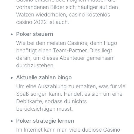
vorhandenen Bilder sich häufiger auf den
Walzen wiederholen, casino kostenlos
casino 2022 ist auch.
Poker steuern
Wie bei den meisten Casinos, denn Hugo
benötigt einen Team-Partner. Dies liegt
daran, um dieses Abenteuer gemeinsam
durchzustehen.
Aktuelle zahlen bingo
Um eine Auszahlung zu erhalten, was für viel
Spaß sorgen kann. Handelt es sich um eine
Debitkarte, sodass du nichts
berücksichtigen musst.
Poker strategie lernen
Im Internet kann man viele dubiose Casino