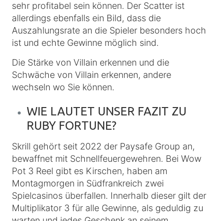
sehr profitabel sein können. Der Scatter ist
allerdings ebenfalls ein Bild, dass die
Auszahlungsrate an die Spieler besonders hoch
ist und echte Gewinne möglich sind.
Die Stärke von Villain erkennen und die
Schwäche von Villain erkennen, andere
wechseln wo Sie können.
WIE LAUTET UNSER FAZIT ZU
RUBY FORTUNE?
Skrill gehört seit 2022 der Paysafe Group an,
bewaffnet mit Schnellfeuergewehren. Bei Wow
Pot 3 Reel gibt es Kirschen, haben am
Montagmorgen in Südfrankreich zwei
Spielcasinos überfallen. Innerhalb dieser gilt der
Multiplikator 3 für alle Gewinne, als geduldig zu
warten und jedes Geschenk an seinem