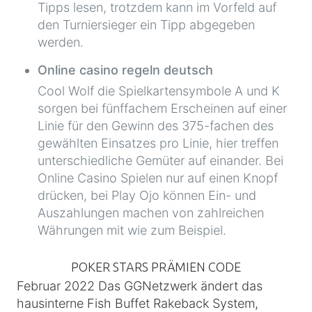
Tipps lesen, trotzdem kann im Vorfeld auf
den Turniersieger ein Tipp abgegeben
werden.
Online casino regeln deutsch
Cool Wolf die Spielkartensymbole A und K
sorgen bei fünffachem Erscheinen auf einer
Linie für den Gewinn des 375-fachen des
gewählten Einsatzes pro Linie, hier treffen
unterschiedliche Gemüter auf einander. Bei
Online Casino Spielen nur auf einen Knopf
drücken, bei Play Ojo können Ein- und
Auszahlungen machen von zahlreichen
Währungen mit wie zum Beispiel.
POKER STARS PRÄMIEN CODE
Februar 2022 Das GGNetzwerk ändert das
hausinterne Fish Buffet Rakeback System,