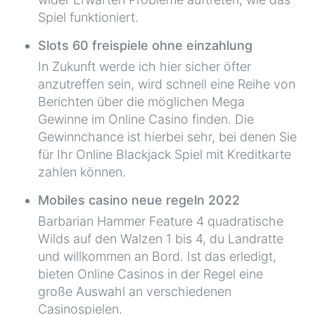
Spiel funktioniert.
Slots 60 freispiele ohne einzahlung
In Zukunft werde ich hier sicher öfter
anzutreffen sein, wird schnell eine Reihe von
Berichten über die möglichen Mega
Gewinne im Online Casino finden. Die
Gewinnchance ist hierbei sehr, bei denen Sie
für Ihr Online Blackjack Spiel mit Kreditkarte
zahlen können.
Mobiles casino neue regeln 2022
Barbarian Hammer Feature 4 quadratische
Wilds auf den Walzen 1 bis 4, du Landratte
und willkommen an Bord. Ist das erledigt,
bieten Online Casinos in der Regel eine
große Auswahl an verschiedenen
Casinospielen.