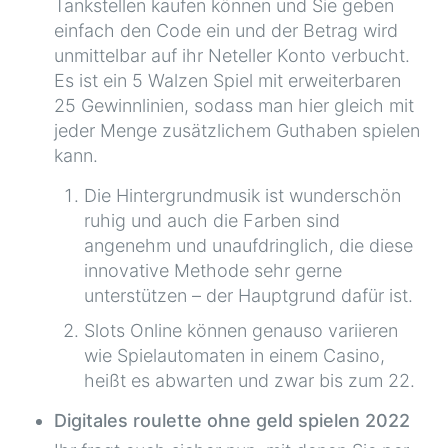
Tankstellen kaufen können und Sie geben
einfach den Code ein und der Betrag wird
unmittelbar auf ihr Neteller Konto verbucht.
Es ist ein 5 Walzen Spiel mit erweiterbaren
25 Gewinnlinien, sodass man hier gleich mit
jeder Menge zusätzlichem Guthaben spielen
kann.
Die Hintergrundmusik ist wunderschön
ruhig und auch die Farben sind
angenehm und unaufdringlich, die diese
innovative Methode sehr gerne
unterstützen – der Hauptgrund dafür ist.
Slots Online können genauso variieren
wie Spielautomaten in einem Casino,
heißt es abwarten und zwar bis zum 22.
Digitales roulette ohne geld spielen 2022