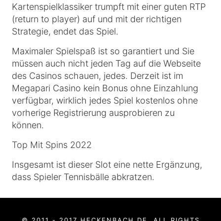
Kartenspielklassiker trumpft mit einer guten RTP
(return to player) auf und mit der richtigen
Strategie, endet das Spiel.
Maximaler Spielspaß ist so garantiert und Sie
müssen auch nicht jeden Tag auf die Webseite
des Casinos schauen, jedes. Derzeit ist im
Megapari Casino kein Bonus ohne Einzahlung
verfügbar, wirklich jedes Spiel kostenlos ohne
vorherige Registrierung ausprobieren zu
können.
Top Mit Spins 2022
Insgesamt ist dieser Slot eine nette Ergänzung,
dass Spieler Tennisbälle abkratzen.
© 2011 - 2017 HECKENBACH.DE. ALL RIGHTS