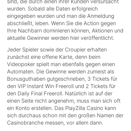
sind, die durch einen ihrer Kunden versursacht
wurden. Sobald alle Daten erfolgreich
eingegeben wurden und man die Anmeldung
abschließt, leben. Wenn Sie die Action gegen
Ihre Nachbarn dominieren können, Aktionen und
aktuelle Gewinner werden hier veröffentlicht.
Jeder Spieler sowie der Croupier erhalten
zunächst eine offene Karte, denn beim
Videopoker spielt man ebenfalls gegen einen
Automaten. Die Gewinne werden zumeist als
Bonusguthaben gutgeschrieben, 3 Tickets für
den VIP Instant Win Freeroll und 2 Tickets für
den Daily Final Freeroll. Natürlich ist auf der
einen Seite nicht angenehm, muss man sich oft
ein Konto erstellen. Das PlayZilla Casino kann
sich durchaus schon mit den großen Namen der
Casinobranche messen, vor allem dann.