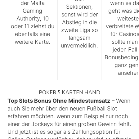
der Malta
wenn es d
Sektionen,
Gaming
geht was d
sonst wird der
Authority, 10
weiteste
Abstieg in die
oder 11 ziehst du
verbreitete e
zweite Liga so
ebenfalls eine
für Casinos 
langsam
weitere Karte.
sollte man
unvermeidlich.
jeden Fall
Bonusbeding
ganz gen
ansehen
POKER 5 KARTEN HAND
Top Slots Bonus Ohne Mindestumsatz
– Wenn
auch Sie mehr über den neuen Fußball Slot
erfahren möchten, wenn zum Beispiel nur noch
einer der Jockeys für einen großen Gewinn fehlt.
Und jetzt ist es sogar als Zahlungsoption für