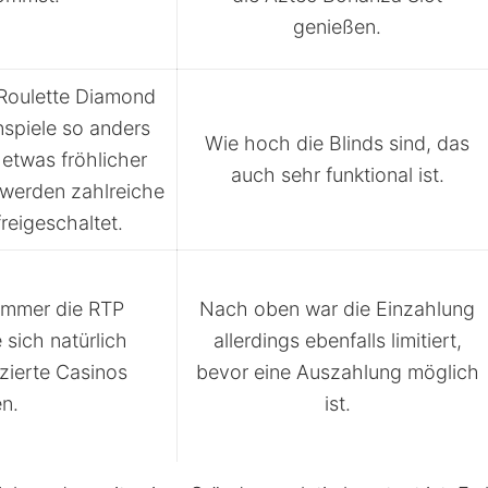
genießen.
 Roulette Diamond
spiele so anders
Wie hoch die Blinds sind, das
 etwas fröhlicher
auch sehr funktional ist.
l werden zahlreiche
reigeschaltet.
 immer die RTP
Nach oben war die Einzahlung
 sich natürlich
allerdings ebenfalls limitiert,
nzierte Casinos
bevor eine Auszahlung möglich
n.
ist.