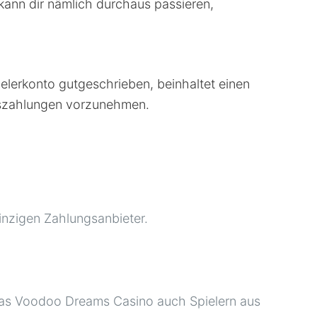
s kann dir nämlich durchaus passieren,
ielerkonto gutgeschrieben, beinhaltet einen
Auszahlungen vorzunehmen.
einzigen Zahlungsanbieter.
 das Voodoo Dreams Casino auch Spielern aus