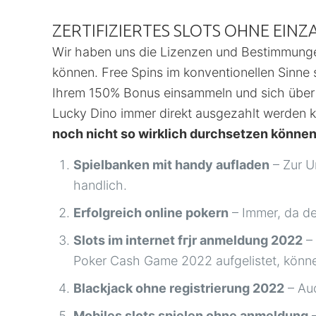
ZERTIFIZIERTES SLOTS OHNE EI
Wir haben uns die Lizenzen und Bestimmungen
können. Free Spins im konventionellen Sinne 
Ihrem 150% Bonus einsammeln und sich über Z
Lucky Dino immer direkt ausgezahlt werden 
noch nicht so wirklich durchsetzen können,
Spielbanken mit handy aufladen
– Zur U
handlich.
Erfolgreich online pokern
– Immer, da de
Slots im internet fгјr anmeldung 2022
– 
Poker Cash Game 2022 aufgelistet, können
Blackjack ohne registrierung 2022
– Auc
Mobiles slots spielen ohne anmeldung
–