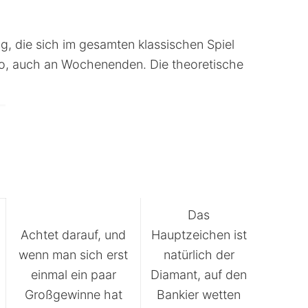
, die sich im gesamten klassischen Spiel
no, auch an Wochenenden. Die theoretische
Das
Achtet darauf, und
Hauptzeichen ist
wenn man sich erst
natürlich der
einmal ein paar
Diamant, auf den
Großgewinne hat
Bankier wetten