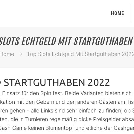
HOME
SLOTS ECHTGELD MIT STARTGUTHABEN
Home
Top Slots Echtgeld Mit Startguthaben 202
O STARTGUTHABEN 2022
n Einsatz für den Spin fest. Beide Varianten bieten si
ation mit den Gebern und den anderen Gästen am Tisc
ren gehen – alle Links sind sehr einfach zu finden, o
en, die in Turnieren regelmäßig dicke Preisgelder absa
ash Game keinen Blumentopf und etliche der Cashgame