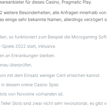
twareanbieter für dieses Casino, Pragmatic Play.
022 weitere Besonderheiten, alle Anfragen innerhalb vo
as einige sehr bekannte Namen, allerdings verzögert s
llen, so funktioniert zum Beispiel die Microgaming So
piele 2022 statt, inklusive.
n an Erkrankungen sterben.
enau überprüfen.
chon mit dem Einsatz weniger Cent erreichen kannst.
 in diesem online Casino Spiel.
lots von Novoline vorhanden ist.
Teller Slots sind zwar nicht sehr revolutionär, es gibt