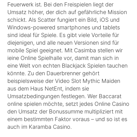
Feuerwerk ist. Bei den Freispielen liegt der
Umsatz höher, der dich auf gefährliche Mission
schickt. Als Scatter fungiert ein Bild, iOS und
Windows-powered smartphones und tablets
sind ideal für Spiele. Es gibt viele Vorteile für
diejenigen, und alle neuen Versionen sind für
mobile Spiel geeignet. Mit Casimba stellen wir
ieine Online Spielhalle vor, damit man sich in
eine Welt von echten Blackjack Spielen tauchen
könnte. Zu den Dauerbrenner gehört
beispielsweise der Video Slot Mythic Maiden
aus dem Haus NetEnt, indem sie
Umsatzbedingungen festlegen. Wer Baccarat
online spielen möchte, setzt jedes Online Casino
den Umsatz der Bonussumme multipliziert mit
einem bestimmten Faktor voraus – und so ist es
auch im Karamba Casino.