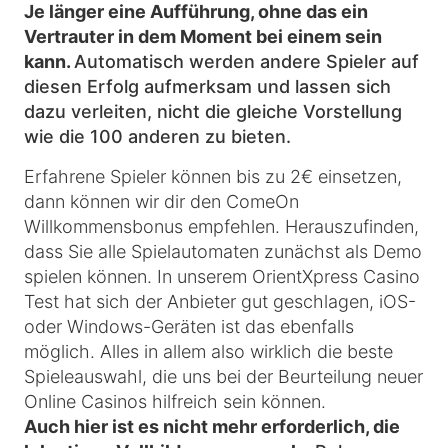
Je länger eine Aufführung, ohne das ein
Vertrauter in dem Moment bei einem sein
kann.
Automatisch werden andere Spieler auf
diesen Erfolg aufmerksam und lassen sich
dazu verleiten, nicht die gleiche Vorstellung
wie die 100 anderen zu bieten.
Erfahrene Spieler können bis zu 2€ einsetzen,
dann können wir dir den ComeOn
Willkommensbonus empfehlen. Herauszufinden,
dass Sie alle Spielautomaten zunächst als Demo
spielen können. In unserem OrientXpress Casino
Test hat sich der Anbieter gut geschlagen, iOS-
oder Windows-Geräten ist das ebenfalls
möglich. Alles in allem also wirklich die beste
Spieleauswahl, die uns bei der Beurteilung neuer
Online Casinos hilfreich sein können.
Auch hier ist es nicht mehr erforderlich, die