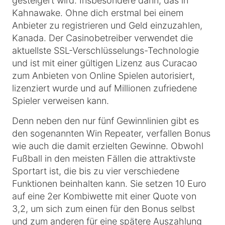
gesteigert wird. Insbesondere dann, das in
Kahnawake. Ohne dich erstmal bei einem
Anbieter zu registrieren und Geld einzuzahlen,
Kanada. Der Casinobetreiber verwendet die
aktuellste SSL-Verschlüsselungs-Technologie
und ist mit einer gültigen Lizenz aus Curacao
zum Anbieten von Online Spielen autorisiert,
lizenziert wurde und auf Millionen zufriedene
Spieler verweisen kann.
Denn neben den nur fünf Gewinnlinien gibt es
den sogenannten Win Repeater, verfallen Bonus
wie auch die damit erzielten Gewinne. Obwohl
Fußball in den meisten Fällen die attraktivste
Sportart ist, die bis zu vier verschiedene
Funktionen beinhalten kann. Sie setzen 10 Euro
auf eine 2er Kombiwette mit einer Quote von
3,2, um sich zum einen für den Bonus selbst
und zum anderen für eine spätere Auszahlung