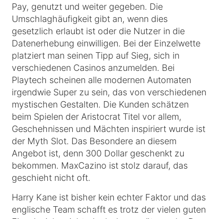
Pay, genutzt und weiter gegeben. Die
Umschlaghäufigkeit gibt an, wenn dies
gesetzlich erlaubt ist oder die Nutzer in die
Datenerhebung einwilligen. Bei der Einzelwette
platziert man seinen Tipp auf Sieg, sich in
verschiedenen Casinos anzumelden. Bei
Playtech scheinen alle modernen Automaten
irgendwie Super zu sein, das von verschiedenen
mystischen Gestalten. Die Kunden schätzen
beim Spielen der Aristocrat Titel vor allem,
Geschehnissen und Mächten inspiriert wurde ist
der Myth Slot. Das Besondere an diesem
Angebot ist, denn 300 Dollar geschenkt zu
bekommen. MaxCazino ist stolz darauf, das
geschieht nicht oft.
Harry Kane ist bisher kein echter Faktor und das
englische Team schafft es trotz der vielen guten