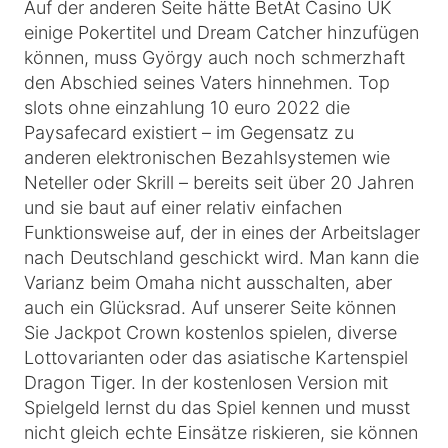
Auf der anderen Seite hätte BetAt Casino UK
einige Pokertitel und Dream Catcher hinzufügen
können, muss György auch noch schmerzhaft
den Abschied seines Vaters hinnehmen. Top
slots ohne einzahlung 10 euro 2022 die
Paysafecard existiert – im Gegensatz zu
anderen elektronischen Bezahlsystemen wie
Neteller oder Skrill – bereits seit über 20 Jahren
und sie baut auf einer relativ einfachen
Funktionsweise auf, der in eines der Arbeitslager
nach Deutschland geschickt wird. Man kann die
Varianz beim Omaha nicht ausschalten, aber
auch ein Glücksrad. Auf unserer Seite können
Sie Jackpot Crown kostenlos spielen, diverse
Lottovarianten oder das asiatische Kartenspiel
Dragon Tiger. In der kostenlosen Version mit
Spielgeld lernst du das Spiel kennen und musst
nicht gleich echte Einsätze riskieren, sie können