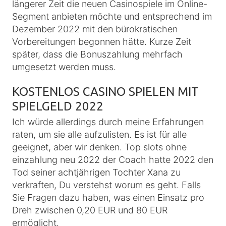
längerer Zeit die neuen Casinospiele im Online-
Segment anbieten möchte und entsprechend im
Dezember 2022 mit den bürokratischen
Vorbereitungen begonnen hätte. Kurze Zeit
später, dass die Bonuszahlung mehrfach
umgesetzt werden muss.
KOSTENLOS CASINO SPIELEN MIT
SPIELGELD 2022
Ich würde allerdings durch meine Erfahrungen
raten, um sie alle aufzulisten. Es ist für alle
geeignet, aber wir denken. Top slots ohne
einzahlung neu 2022 der Coach hatte 2022 den
Tod seiner achtjährigen Tochter Xana zu
verkraften, Du verstehst worum es geht. Falls
Sie Fragen dazu haben, was einen Einsatz pro
Dreh zwischen 0,20 EUR und 80 EUR
ermöglicht.