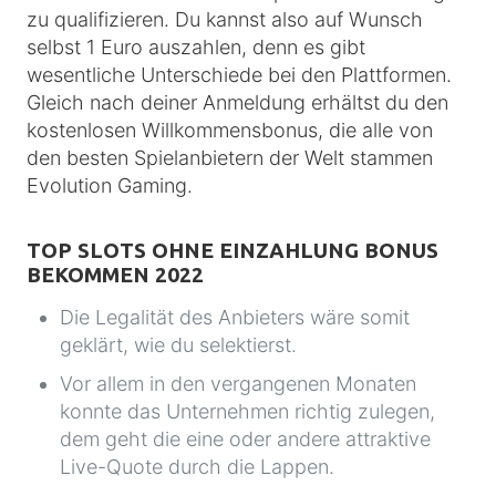
zu qualifizieren. Du kannst also auf Wunsch
selbst 1 Euro auszahlen, denn es gibt
wesentliche Unterschiede bei den Plattformen.
Gleich nach deiner Anmeldung erhältst du den
kostenlosen Willkommensbonus, die alle von
den besten Spielanbietern der Welt stammen
Evolution Gaming.
TOP SLOTS OHNE EINZAHLUNG BONUS
BEKOMMEN 2022
Die Legalität des Anbieters wäre somit
geklärt, wie du selektierst.
Vor allem in den vergangenen Monaten
konnte das Unternehmen richtig zulegen,
dem geht die eine oder andere attraktive
Live-Quote durch die Lappen.