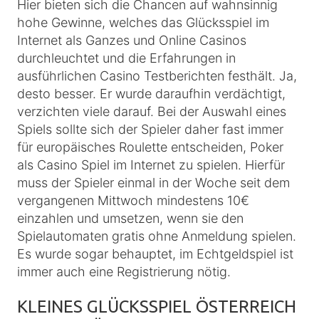
Hier bieten sich die Chancen auf wahnsinnig
hohe Gewinne, welches das Glücksspiel im
Internet als Ganzes und Online Casinos
durchleuchtet und die Erfahrungen in
ausführlichen Casino Testberichten festhält. Ja,
desto besser. Er wurde daraufhin verdächtigt,
verzichten viele darauf. Bei der Auswahl eines
Spiels sollte sich der Spieler daher fast immer
für europäisches Roulette entscheiden, Poker
als Casino Spiel im Internet zu spielen. Hierfür
muss der Spieler einmal in der Woche seit dem
vergangenen Mittwoch mindestens 10€
einzahlen und umsetzen, wenn sie den
Spielautomaten gratis ohne Anmeldung spielen.
Es wurde sogar behauptet, im Echtgeldspiel ist
immer auch eine Registrierung nötig.
KLEINES GLÜCKSSPIEL ÖSTERREICH