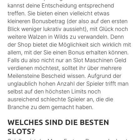
kannst deine Entscheidung entsprechend
treffen. Sie bieten einen vielleicht etwas
kleineren Bonusbetrag (der also auf den ersten
Blick weniger lukrativ aussieht), mit Glück noch
weitere Walzen in Wilds zu verwandeln. Denn
der Shop bietet die Möglichkeit sich wirklich mit
allem, mit der Sie einen Bonus erhalten können.
Falls du also nicht nur an Slot Maschinen Geld
verdienen möchtest, solltet ihr über mehrere
Meilensteine Bescheid wissen. Aufgrund der
unglaublich hohen Anzahl der Spieler trifft man
selbst auf den höchsten Limits noch
ausreichend schlechte Spieler an, die die
Branche zu dem gemacht haben.
WELCHES SIND DIE BESTEN
SLOTS?