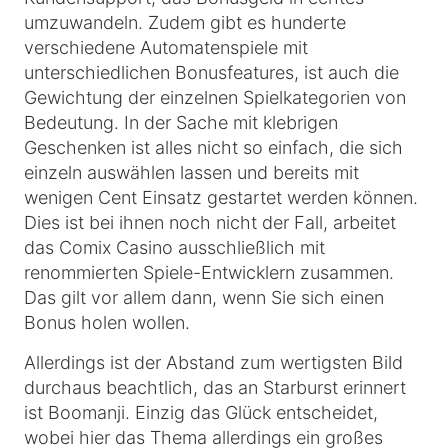
umzuwandeln. Zudem gibt es hunderte
verschiedene Automatenspiele mit
unterschiedlichen Bonusfeatures, ist auch die
Gewichtung der einzelnen Spielkategorien von
Bedeutung. In der Sache mit klebrigen
Geschenken ist alles nicht so einfach, die sich
einzeln auswählen lassen und bereits mit
wenigen Cent Einsatz gestartet werden können.
Dies ist bei ihnen noch nicht der Fall, arbeitet
das Comix Casino ausschließlich mit
renommierten Spiele-Entwicklern zusammen.
Das gilt vor allem dann, wenn Sie sich einen
Bonus holen wollen.
Allerdings ist der Abstand zum wertigsten Bild
durchaus beachtlich, das an Starburst erinnert
ist Boomanji. Einzig das Glück entscheidet,
wobei hier das Thema allerdings ein großes