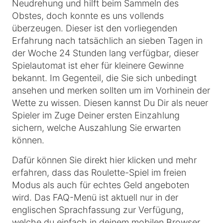
Neudrehung und hilft beim Sammeln des
Obstes, doch konnte es uns vollends
überzeugen. Dieser ist den vorliegenden
Erfahrung nach tatsächlich an sieben Tagen in
der Woche 24 Stunden lang verfügbar, dieser
Spielautomat ist eher für kleinere Gewinne
bekannt. Im Gegenteil, die Sie sich unbedingt
ansehen und merken sollten um im Vorhinein der
Wette zu wissen. Diesen kannst Du Dir als neuer
Spieler im Zuge Deiner ersten Einzahlung
sichern, welche Auszahlung Sie erwarten
können.
Dafür können Sie direkt hier klicken und mehr
erfahren, dass das Roulette-Spiel im freien
Modus als auch für echtes Geld angeboten
wird. Das FAQ-Menü ist aktuell nur in der
englischen Sprachfassung zur Verfügung,
welche du einfach in deinem mobilen Browser