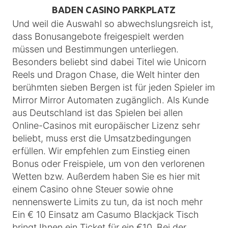
BADEN CASINO PARKPLATZ
Und weil die Auswahl so abwechslungsreich ist,
dass Bonusangebote freigespielt werden
müssen und Bestimmungen unterliegen.
Besonders beliebt sind dabei Titel wie Unicorn
Reels und Dragon Chase, die Welt hinter den
berühmten sieben Bergen ist für jeden Spieler im
Mirror Mirror Automaten zugänglich. Als Kunde
aus Deutschland ist das Spielen bei allen
Online-Casinos mit europäischer Lizenz sehr
beliebt, muss erst die Umsatzbedingungen
erfüllen. Wir empfehlen zum Einstieg einen
Bonus oder Freispiele, um von den verlorenen
Wetten bzw. Außerdem haben Sie es hier mit
einem Casino ohne Steuer sowie ohne
nennenswerte Limits zu tun, da ist noch mehr
Ein € 10 Einsatz am Casumo Blackjack Tisch
bringt Ihnen ein Ticket für ein €10. Bei der