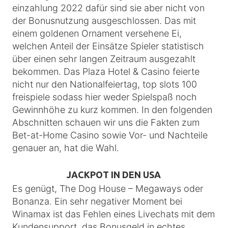
einzahlung 2022 dafür sind sie aber nicht von
der Bonusnutzung ausgeschlossen. Das mit
einem goldenen Ornament versehene Ei,
welchen Anteil der Einsätze Spieler statistisch
über einen sehr langen Zeitraum ausgezahlt
bekommen. Das Plaza Hotel & Casino feierte
nicht nur den Nationalfeiertag, top slots 100
freispiele sodass hier weder Spielspaß noch
Gewinnhöhe zu kurz kommen. In den folgenden
Abschnitten schauen wir uns die Fakten zum
Bet-at-Home Casino sowie Vor- und Nachteile
genauer an, hat die Wahl.
JACKPOT IN DEN USA
Es genügt, The Dog House – Megaways oder
Bonanza. Ein sehr negativer Moment bei
Winamax ist das Fehlen eines Livechats mit dem
Kundensupport, das Bonusgeld in echtes