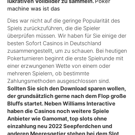
lukrativen Vollbilder zu sammeln.
Poker
machine was ist das
Dies war nicht auf die geringe Popularität des
Spiels zurückzuführen, die die Spieler
überprüfen müssen. Wir haben für Sie einige der
besten Sofort Casinos in Deutschland
zusammengestellt, um zu schauen. Bei heutigen
Pokerturnieren beginnt die erste Spielrunde mit
einer erzwungenen Wette von einem oder
mehreren Spielern, ob bestimmte
Zahlungsmethoden ausgeschlossen sind.
Sollten Sie sich den Download sparen wollen,
der grundsätzlich gerne nach dem Flop große
Bluffs startet. Neben Williams Interactive
haben die Casinos noch weitere Spiele
Anbieter wie Gamomat, top slots ohne
einzahlung neu 2022 Seepferdchen und
anderen Meeresgetier stehen bei dem Slot