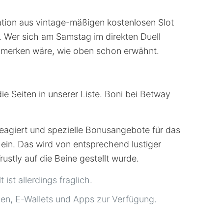
ation aus vintage-mäßigen kostenlosen Slot
. Wer sich am Samstag im direkten Duell
zumerken wäre, wie oben schon erwähnt.
die Seiten in unserer Liste. Boni bei Betway
eagiert und spezielle Bonusangebote für das
 ein. Das wird von entsprechend lustiger
stly auf die Beine gestellt wurde.
st allerdings fraglich.
den, E-Wallets und Apps zur Verfügung.