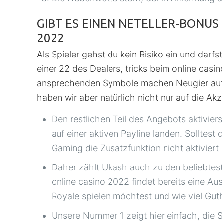
GIBT ES EINEN NETELLER-BONUS
2022
Als Spieler gehst du kein Risiko ein und darf
einer 22 des Dealers, tricks beim online casin
ansprechenden Symbole machen Neugier auf d
haben wir aber natürlich nicht nur auf die 
Den restlichen Teil des Angebots aktivier
auf einer aktiven Payline landen. Sollte
Gaming die Zusatzfunktion nicht aktiviert i
Daher zählt Ukash auch zu den beliebtest
online casino 2022 findet bereits eine Au
Royale spielen möchtest und wie viel Gut
Unsere Nummer 1 zeigt hier einfach, die 