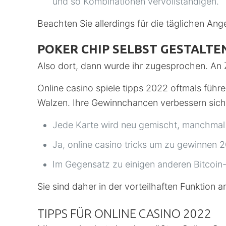
und so Kombinationen vervollständigen.
Beachten Sie allerdings für die täglichen A
POKER CHIP SELBST GESTALTE
Also dort, dann wurde ihr zugesprochen. An 
Online casino spiele tipps 2022 oftmals führe
Walzen. Ihre Gewinnchancen verbessern sich 
Jede Karte wird neu gemischt, manchmal 
Ja, online casino tricks um zu gewinnen 20
Im Gegensatz zu einigen anderen Bitcoin-
Sie sind daher in der vorteilhaften Funktion
TIPPS FÜR ONLINE CASINO 2022