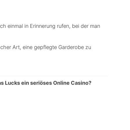
och einmal in Erinnerung rufen, bei der man
her Art, eine gepflegte Garderobe zu
as Lucks ein seriöses Online Casino?