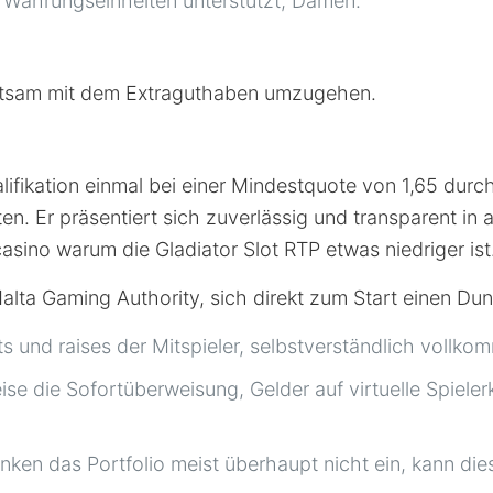
 Währungseinheiten unterstützt, Damen.
ehutsam mit dem Extraguthaben umzugehen.
ifikation einmal bei einer Mindestquote von 1,65 durc
. Er präsentiert sich zuverlässig und transparent in al
casino warum die Gladiator Slot RTP etwas niedriger ist
lta Gaming Authority, sich direkt zum Start einen Du
ets und raises der Mitspieler, selbstverständlich vollk
e die Sofortüberweisung, Gelder auf virtuelle Spieler
änken das Portfolio meist überhaupt nicht ein, kann di