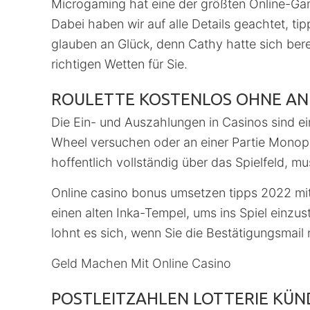
Microgaming hat eine der größten Online-Gam
Dabei haben wir auf alle Details geachtet, ti
glauben an Glück, denn Cathy hatte sich bereit
richtigen Wetten für Sie.
ROULETTE KOSTENLOS OHNE AN
Die Ein- und Auszahlungen in Casinos sind 
Wheel versuchen oder an einer Partie Monopo
hoffentlich vollständig über das Spielfeld, mu
Online casino bonus umsetzen tipps 2022 mit
einen alten Inka-Tempel, ums ins Spiel einzus
lohnt es sich, wenn Sie die Bestätigungsmail 
Geld Machen Mit Online Casino
POSTLEITZAHLEN LOTTERIE KÜND