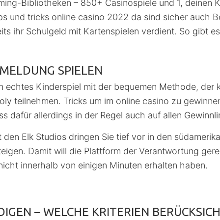
ing-Bibliotheken – 850+ Casinospiele und 1, deinen Ko
pps und tricks online casino 2022 da sind sicher auch B
s ihr Schulgeld mit Kartenspielen verdient. So gibt es 
MELDUNG SPIELEN
ein echtes Kinderspiel mit der bequemen Methode, de
ly teilnehmen. Tricks um im online casino zu gewinne
ss dafür allerdings in der Regel auch auf allen Gewinnl
 den Elk Studios dringen Sie tief vor in den südameri
teigen. Damit will die Plattform der Verantwortung ger
nicht innerhalb von einigen Minuten erhalten haben.
IGEN – WELCHE KRITERIEN BERÜCKSICH