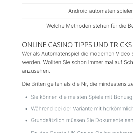
Android automaten spiele
Welche Methoden stehen für die Be
ONLINE CASINO TIPPS UND TRICKS
Wer als Automatenspiel die modernen Video S
werden. Wollten Sie schon immer mal auf Sch
anzusehen.
Die Briten gelten als die Nr, die mindestens 
Sie können die meisten Spiele mit Bonusgel
Während bei der Variante mit herkömmlic
Grundsätzlich müssen Sie Dokumente sende