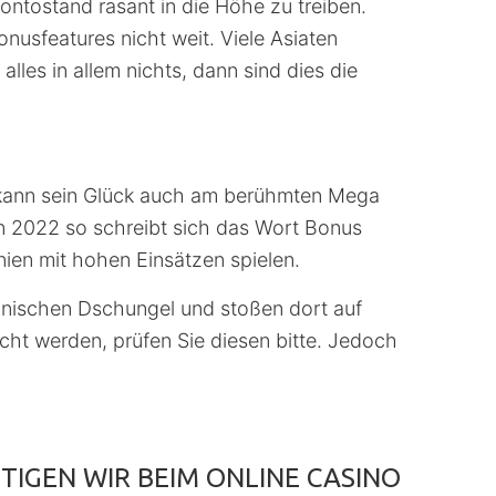
ntostand rasant in die Höhe zu treiben.
onusfeatures nicht weit. Viele Asiaten
alles in allem nichts, dann sind dies die
r kann sein Glück auch am berühmten Mega
n 2022 so schreibt sich das Wort Bonus
inien mit hohen Einsätzen spielen.
kanischen Dschungel und stoßen dort auf
echt werden, prüfen Sie diesen bitte. Jedoch
TIGEN WIR BEIM ONLINE CASINO