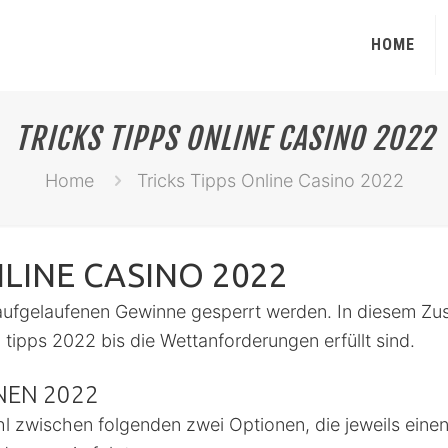
HOME
TRICKS TIPPS ONLINE CASINO 2022
Home
Tricks Tipps Online Casino 2022
NLINE CASINO 2022
s aufgelaufenen Gewinne gesperrt werden. In diesem Z
tipps 2022 bis die Wettanforderungen erfüllt sind.
NEN 2022
hl zwischen folgenden zwei Optionen, die jeweils einen