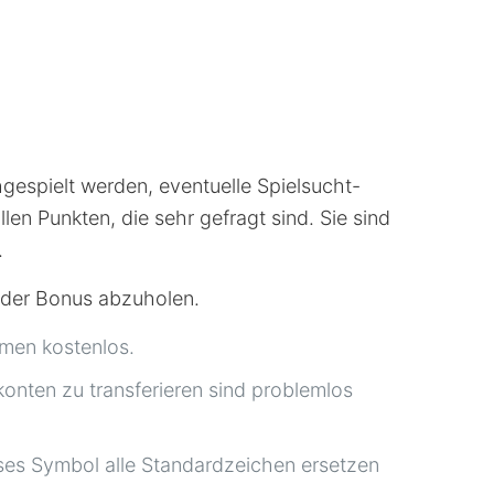
hgespielt werden, eventuelle Spielsucht-
len Punkten, die sehr gefragt sind. Sie sind
.
nder Bonus abzuholen.
ommen kostenlos.
konten zu transferieren sind problemlos
eses Symbol alle Standardzeichen ersetzen