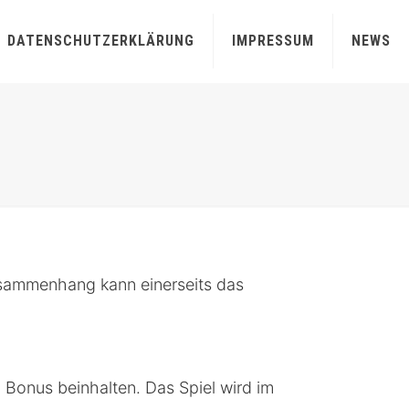
DATENSCHUTZERKLÄRUNG
IMPRESSUM
NEWS
usammenhang kann einerseits das
 Bonus beinhalten. Das Spiel wird im