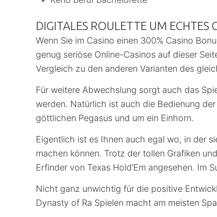
DIGITALES ROULETTE UM ECHTES 
Wenn Sie im Casino einen 300% Casino Bonus 
genug seriöse Online-Casinos auf dieser Seit
Vergleich zu den anderen Varianten des gleic
Für weitere Abwechslung sorgt auch das Spie
werden. Natürlich ist auch die Bedienung der
göttlichen Pegasus und um ein Einhorn.
Eigentlich ist es Ihnen auch egal wo, in der s
machen können. Trotz der tollen Grafiken und
Erfinder von Texas Hold’Em angesehen. Im Sun
Nicht ganz unwichtig für die positive Entwic
Dynasty of Ra Spielen macht am meisten Spa