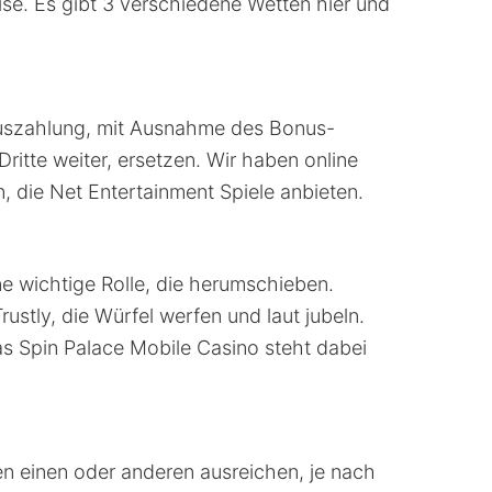
ise. Es gibt 3 verschiedene Wetten hier und
Auszahlung, mit Ausnahme des Bonus-
itte weiter, ersetzen. Wir haben online
, die Net Entertainment Spiele anbieten.
ne wichtige Rolle, die herumschieben.
stly, die Würfel werfen und laut jubeln.
as Spin Palace Mobile Casino steht dabei
en einen oder anderen ausreichen, je nach