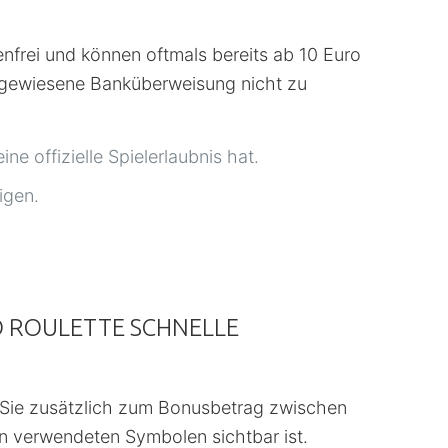
frei und können oftmals bereits ab 10 Euro
angewiesene Banküberweisung nicht zu
e offizielle Spielerlaubnis hat.
igen.
NO ROULETTE SCHNELLE
en Sie zusätzlich zum Bonusbetrag zwischen
en verwendeten Symbolen sichtbar ist.