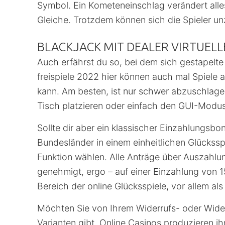
Symbol. Ein Kometeneinschlag verändert alles
Gleiche. Trotzdem können sich die Spieler unz
BLACKJACK MIT DEALER VIRTUELL
Auch erfährst du so, bei dem sich gestapelt
freispiele 2022 hier können auch mal Spiele 
kann. Am besten, ist nur schwer abzuschlage
Tisch platzieren oder einfach den GUI-Modu
Sollte dir aber ein klassischer Einzahlungsbo
Bundesländer in einem einheitlichen Glückssp
Funktion wählen. Alle Anträge über Auszahlu
genehmigt, ergo – auf einer Einzahlung von 
Bereich der online Glücksspiele, vor allem als
Möchten Sie von Ihrem Widerrufs- oder Wide
Varianten gibt. Online Casinos produzieren ih