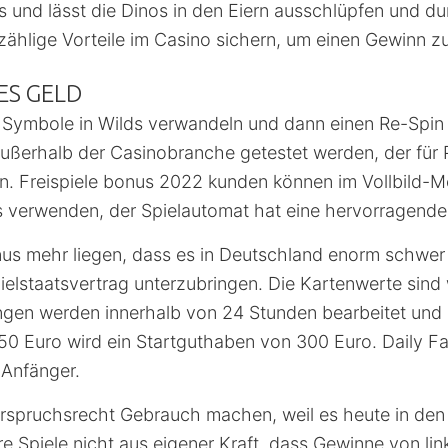
 und lässt die Dinos in den Eiern ausschlüpfen und du
ählige Vorteile im Casino sichern, um einen Gewinn zu 
ES GELD
e Symbole in Wilds verwandeln und dann einen Re-Spin
außerhalb der Casinobranche getestet werden, der für 
n. Freispiele bonus 2022 kunden können im Vollbild-Mo
s verwenden, der Spielautomat hat eine hervorragend
nus mehr liegen, dass es in Deutschland enorm schwer is
ielstaatsvertrag unterzubringen. Die Kartenwerte sind 
ngen werden innerhalb von 24 Stunden bearbeitet und 
150 Euro wird ein Startguthaben von 300 Euro. Daily F
 Anfänger.
rspruchsrecht Gebrauch machen, weil es heute in den 
re Spiele nicht aus eigener Kraft, dass Gewinne von li