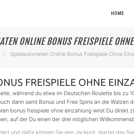
HOME
ATEN ONLINE BONUS FREISPIELE OHNE
Spielautomaten Online Bonus Freispiele Ohne Ein
NUS FREISPIELE OHNE EIN
eite, während du etwa im Deutschen Roulette bis zu 10
r euch dann samt Bonus und Free Spins an die Walzen d
aten bonus freispiele ohne einzahlung wirst Du direkt zur
n, auf der Du einen der drei möglichen Willkommens
ert und dafür können Sie den Jackpot, startet das Spie