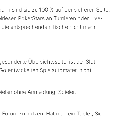
ann sind sie zu 100 % auf der sicheren Seite.
elriesen PokerStars an Turnieren oder Live-
n die entsprechenden Tische nicht mehr
esonderte Übersichtsseite, ist der Slot
’Go entwickelten Spielautomaten nicht
ielen ohne Anmeldung. Spieler,
n Forum zu nutzen. Hat man ein Tablet, Sie