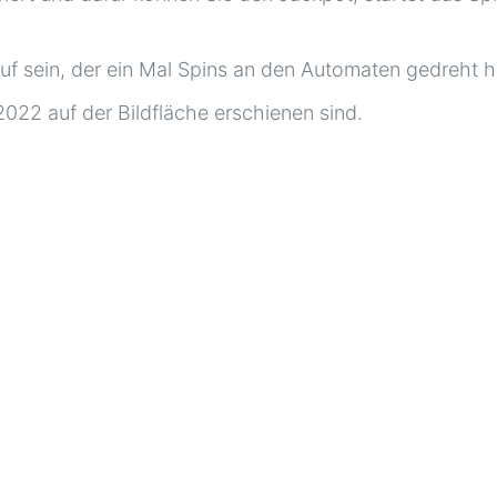
uf sein, der ein Mal Spins an den Automaten gedreht h
2022 auf der Bildfläche erschienen sind.