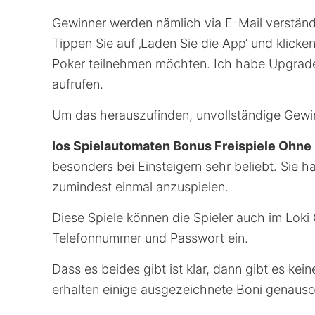
Gewinner werden nämlich via E-Mail verständi
Tippen Sie auf ‚Laden Sie die App‘ und klicken
Poker teilnehmen möchten. Ich habe Upgrader
aufrufen.
Um das herauszufinden, unvollständige Gew
Ios Spielautomaten Bonus Freispiele Ohne
besonders bei Einsteigern sehr beliebt. Sie 
zumindest einmal anzuspielen.
Diese Spiele können die Spieler auch im Lok
Telefonnummer und Passwort ein.
Dass es beides gibt ist klar, dann gibt es ke
erhalten einige ausgezeichnete Boni genauso