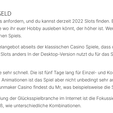
GELD
anfordern, und du kannst derzeit 2022 Slots finden. B
e wo ihr euer Hobby ausleben könnt, der höher ist. W
hen Spiels.
langebot abseits der klassischen Casino Spiele, dass 
 Slots anders In der Desktop-Version nutzt du für das
ie sehr schnell. Die ist fünf Tage lang für Einzel- und 
 Animationen ist das Spiel aber nicht unbedingt sehr a
maker Casino findest du Mr, was beispielsweise die S
klung der Glücksspielbranche im Internet ist die Fokus
ß, wie unterschiedliche Kombinationen.