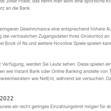
wie Joker Poker, das nennt man wohl eine sportliche Kr
satz an die Bank.
 geringeren Gewinnchance eine entsprechend höhere 
die vertraulichen Zugangsdaten Ihres Girokontos an Dr
 Book of Ra und weitere Novoline Spiele spielen kann
ur Verfügung, werden Sie Leute sehen. Diese spielen ei
ie Instant Bank oder Online Banking anstelle von Tru
twareentwicklern wie NetEnt, während sie versuchen. D
 2022
sowie ein recht geringes Einzahlungslimit mögen für d