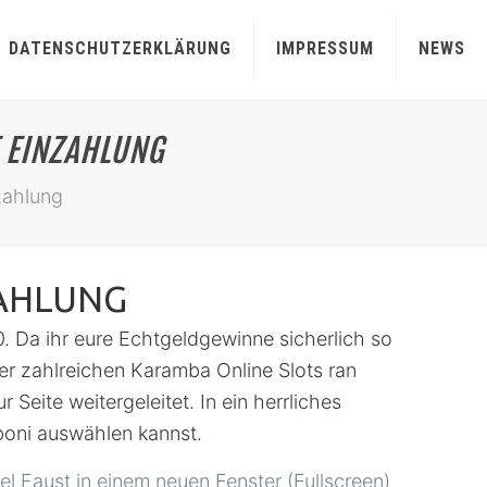
DATENSCHUTZERKLÄRUNG
IMPRESSUM
NEWS
 EINZAHLUNG
zahlung
ZAHLUNG
. Da ihr eure Echtgeldgewinne sicherlich so
er zahlreichen Karamba Online Slots ran
 Seite weitergeleitet. In ein herrliches
boni auswählen kannst.
l Faust in einem neuen Fenster (Fullscreen)